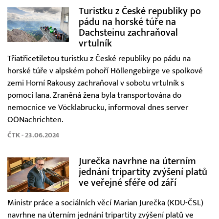
Turistku z České republiky po
pádu na horské túře na
Dachsteinu zachraňoval
vrtulník
Třiatřicetiletou turistku z České republiky po pádu na
horské túře v alpském pohoří Höllengebirge ve spolkové
zemi Horní Rakousy zachraňoval v sobotu vrtulník s
pomocí lana. Zraněná žena byla transportována do
nemocnice ve Vöcklabrucku, informoval dnes server
OÖNachrichten.
ČTK - 23.06.2024
Jurečka navrhne na úterním
jednání tripartity zvýšení platů
ve veřejné sféře od září
Ministr práce a sociálních věcí Marian Jurečka (KDU-ČSL)
navrhne na úterním jednání tripartity zvýšení platů ve