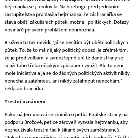
hejtmanka se jí omluvila. Na briefingu před jednáním
zastupitelstva prohlásila hejtmanka, že záchranářka se
stává obětí zákulisních půtek, možná i politických. Dotazy
novinářů po svém prohlášení neumožnila.
Brožová to tak nevidí. "Já se necítím být obětí politických
půtek. To, že to má nějaký politický dopad, je zřejmě tím,
že je před volbami a samozřejmě určité dané strany se
snaží toho třeba nějakým způsobem využít. Ale to není
moje iniciativa a já se do žádných politických aktivit nikdy
nenechala zatáhnout, ani nikdy zatáhnout nenechám,"
řekla záchranářka.
Trestní oznámení
Pokorná Jermanová se zmínila o petici Pirátské strany na
podporu Brožové, petice zároveň vyzvala hejtmanku, aby
nezneužívala trestní řád k šikaně svých zaměstnanců.
"Pokud za mnou přijdou, já tu petici ráda podepíšu," řekla