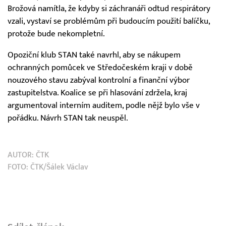
Brožová namítla, že kdyby si záchranáři odtud respirátory
vzali, vystaví se problémům při budoucím použití balíčku,
protože bude nekompletní.
Opoziční klub STAN také navrhl, aby se nákupem
ochranných pomůcek ve Středočeském kraji v době
nouzového stavu zabýval kontrolní a finanční výbor
zastupitelstva. Koalice se při hlasování zdržela, kraj
argumentoval interním auditem, podle nějž bylo vše v
pořádku. Návrh STAN tak neuspěl.
AUTOR:
ČTK
FOTO: ČTK/Šálek Václav