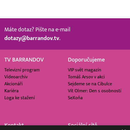
Máte dotaz? Pište na e-mail
dotazy@barrandov.tv
.
TV BARRANDOV
Doporučujeme
Televizní program
VIP svět magazín
Videoarchiv
Tomáš Arsov v akci
Akcionáři
Sejdeme se na Cibulce
Kariéra
Vít Olmer: Den s osobností
Loga ke stažení
SeXoňa
Kontakt
Sociální sítě