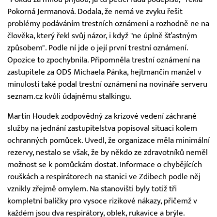
Pokorná Jermanová. Dodala, že nemá ve zvyku řešit
problémy podáváním trestních oznámení a rozhodně ne na
člověka, který řekl svůj názor, i když "ne úplně šťastným
způsobem". Podle ní jde o její první trestní oznámení.
Opozice to zpochybnila. Připomněla trestní oznámení na
zastupitele za ODS Michaela Pánka, hejtmančin manžel v
minulosti také podal trestní oznámení na novináře serveru
seznam.cz kvůli údajnému stalkingu.
Martin Houdek zodpovědný za krizové vedení záchrané
služby na jednání zastupitelstva popisoval situaci kolem
ochranných pomůcek. Uvedl, že organizace měla minimální
rezervy, nestalo se však, že by někdo ze zdravotníků neměl
možnost se k pomůckám dostat. Informace o chybějících
rouškách a respirátorech na stanici ve Zdibech podle něj
vznikly zřejmě omylem. Na stanovišti byly totiž tři
kompletní balíčky pro vysoce rizikové nákazy, přičemž v
každém jsou dva respirátory, oblek, rukavice a brýle.