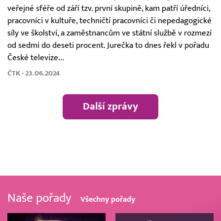
veřejné sféře od září tzv. první skupině, kam patří úředníci,
pracovníci v kultuře, techničtí pracovníci či nepedagogické
síly ve školství, a zaměstnancům ve státní službě v rozmezí
od sedmi do deseti procent. Jurečka to dnes řekl v pořadu
České televize...
ČTK - 23.06.2024
Další zprávy
Naše pořady
Všechny pořady