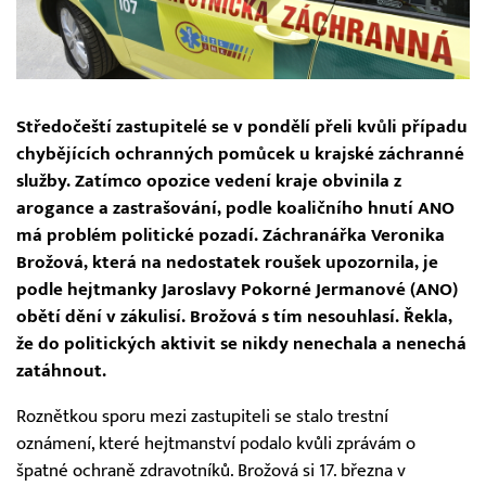
Středočeští zastupitelé se v pondělí přeli kvůli případu
chybějících ochranných pomůcek u krajské záchranné
služby. Zatímco opozice vedení kraje obvinila z
arogance a zastrašování, podle koaličního hnutí ANO
má problém politické pozadí. Záchranářka Veronika
Brožová, která na nedostatek roušek upozornila, je
podle hejtmanky Jaroslavy Pokorné Jermanové (ANO)
obětí dění v zákulisí. Brožová s tím nesouhlasí. Řekla,
že do politických aktivit se nikdy nenechala a nenechá
zatáhnout.
Roznětkou sporu mezi zastupiteli se stalo trestní
oznámení, které hejtmanství podalo kvůli zprávám o
špatné ochraně zdravotníků. Brožová si 17. března v