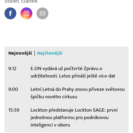
Sdílet článek
Nejnovější
Nejčtenější
9:12
E.ON vydává už počtvrté Zprávu o
udržitelnosti. Letos přináší ještě více dat
9:00
Letní Letná do Prahy znovu přiveze světovou
špičku nového cirkusu
15:59
Lockton představuje Lockton SAGE: první
jednotnou platformu pro podnikovou
inteligenci v oboru