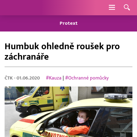
Navigace
Protext
Humbuk ohledně roušek pro
záchranáře
ČTK
- 01.06.2020
#Kauza
|
#Ochranné pomůcky