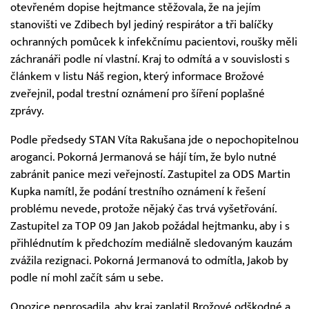
otevřeném dopise hejtmance stěžovala, že na jejím
stanovišti ve Zdibech byl jediný respirátor a tři balíčky
ochranných pomůcek k infekčnímu pacientovi, roušky měli
záchranáři podle ní vlastní. Kraj to odmítá a v souvislosti s
článkem v listu Náš region, který informace Brožové
zveřejnil, podal trestní oznámení pro šíření poplašné
zprávy.
Podle předsedy STAN Víta Rakušana jde o nepochopitelnou
aroganci. Pokorná Jermanová se hájí tím, že bylo nutné
zabránit panice mezi veřejností. Zastupitel za ODS Martin
Kupka namítl, že podání trestního oznámení k řešení
problému nevede, protože nějaký čas trvá vyšetřování.
Zastupitel za TOP 09 Jan Jakob požádal hejtmanku, aby i s
přihlédnutím k předchozím mediálně sledovaným kauzám
zvážila rezignaci. Pokorná Jermanová to odmítla, Jakob by
podle ní mohl začít sám u sebe.
Opozice neprosadila, aby kraj zaplatil Brožové odškodné a