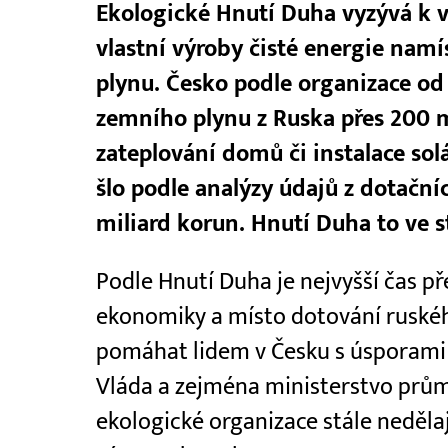
Ekologické Hnutí Duha vyzývá k v
vlastní výroby čisté energie nam
plynu. Česko podle organizace od 
zemního plynu z Ruska přes 200 
zateplování domů či instalace sol
šlo podle analýzy údajů z dotačn
miliard korun. Hnutí Duha to ve s
Podle Hnutí Duha je nejvyšší čas 
ekonomiky a místo dotování ruského
pomáhat lidem v Česku s úsporami a
Vláda a zejména ministerstvo prů
ekologické organizace stále nedělaj