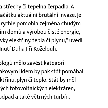
 střechy či tepelná čerpadla. A
ačátku aktuální brutální invaze. Je
by rychle pomohla zejména chudým
ím domů a výrobou čisté energie,
ky elektřiny, tepla či plynu," uvedl
utí Duha Jiří Koželouh.
ologů mělo zavést kategorii
 takovým lidem by pak stát pomáhal
řinu, plyn či teplo. Stát by měl
ch fotovoltaických elektráren,
odpad a také větrných turbín.