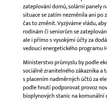
zateplování domů, solární panely na
situace se zatím nezměnila ani po z
čas to změnit. Vyzýváme vládu, a
rodinám či seniorům se zateplován
ale i přímo s vysokými účty za dodáv
vedoucí energetického programu Hn
Ministerstvo průmyslu by podle ek
sociálně zranitelného zákazníka a
s placením nadměrných účtů za elekt
podle hnutí podporovat provoz nový
bioplynových stanic na komunální 