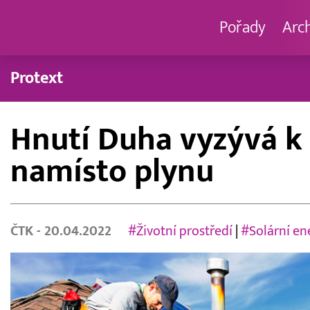
Pořady
Arc
Protext
Hnutí Duha vyzývá k 
namísto plynu
ČTK
- 20.04.2022
#Životní prostředí
|
#Solární en