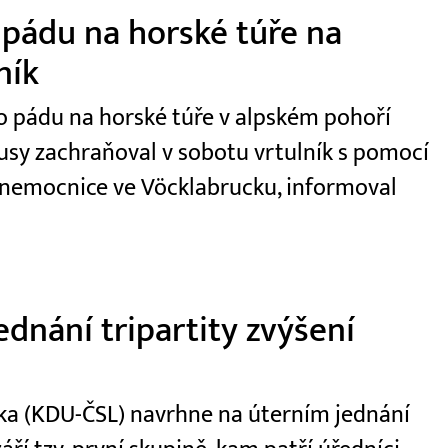
 pádu na horské túře na
ník
 po pádu na horské túře v alpském pohoří
usy zachraňoval v sobotu vrtulník s pomocí
 nemocnice ve Vöcklabrucku, informoval
dnání tripartity zvýšení
ečka (KDU-ČSL) navrhne na úterním jednání