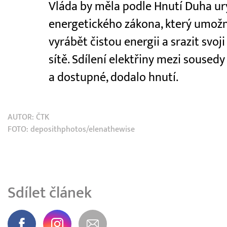
Vláda by měla podle Hnutí Duha ury
energetického zákona, který umožn
vyrábět čistou energii a srazit svo
sítě. Sdílení elektřiny mezi soused
a dostupné, dodalo hnutí.
AUTOR:
ČTK
FOTO: deposithphotos/elenathewise
Sdílet článek