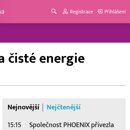
ma
Registrace
Přihlášení
 čisté energie
Nejnovější
Nejčtenější
15:15
Společnost PHOENIX přivezla