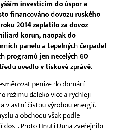
yšším investicím do úspor a
ísto financováno dovozu ruského
roku 2014 zaplatilo za dovoz
miliard korun, naopak do
árních panelů a tepelných čerpadel
ích programů jen necelých 60
tředu uvedlo v tiskové zprávě.
přesměrovat peníze do domácí
 režimu daleko více a rychleji
 vlastní čistou výrobou energií.
myslu a obchodu však podle
í dost. Proto Hnutí Duha zveřejnilo