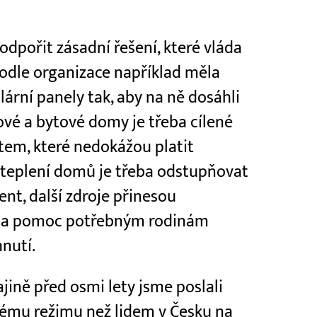
odpořit zásadní řešení, které vláda
podle organizace například měla
lární panely tak, aby na ně dosáhli
ové a bytové domy je třeba cílené
em, které nedokážou platit
ateplení domů je třeba odstupňovat
ent, další zdroje přinesou
y na pomoc potřebným rodinám
hnutí.
jině před osmi lety jsme poslali
skému režimu než lidem v Česku na