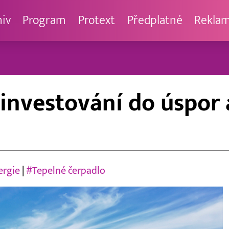
hiv
Program
Protext
Předplatné
Rekla
investování do úspor a
ergie
|
#Tepelné čerpadlo