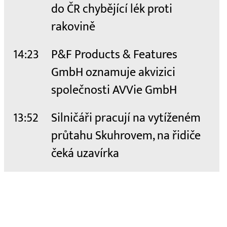
do ČR chybějící lék proti
rakovině
14:23
P&F Products & Features
GmbH oznamuje akvizici
společnosti AVVie GmbH
13:52
Silničáři pracují na vytíženém
průtahu Skuhrovem, na řidiče
čeká uzavírka