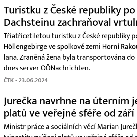
Turistku z České republiky po
Dachsteinu zachraňoval vrtul
Třiatřicetiletou turistku z České republiky
Höllengebirge ve spolkové zemi Horní Rako
lana. Zraněná žena byla transportována do
dnes server OÖNachrichten.
ČTK - 23.06.2024
Jurečka navrhne na úterním je
platů ve veřejné sféře od září
Ministr práce a sociálních věcí Marian Jur