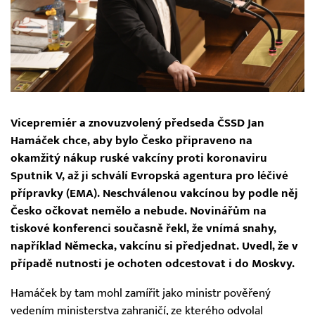
Vicepremiér a znovuzvolený předseda ČSSD Jan
Hamáček chce, aby bylo Česko připraveno na
okamžitý nákup ruské vakcíny proti koronaviru
Sputnik V, až ji schválí Evropská agentura pro léčivé
přípravky (EMA). Neschválenou vakcínou by podle něj
Česko očkovat nemělo a nebude. Novinářům na
tiskové konferenci současně řekl, že vnímá snahy,
například Německa, vakcínu si předjednat. Uvedl, že v
případě nutnosti je ochoten odcestovat i do Moskvy.
Hamáček by tam mohl zamířit jako ministr pověřený
vedením ministerstva zahraničí, ze kterého odvolal