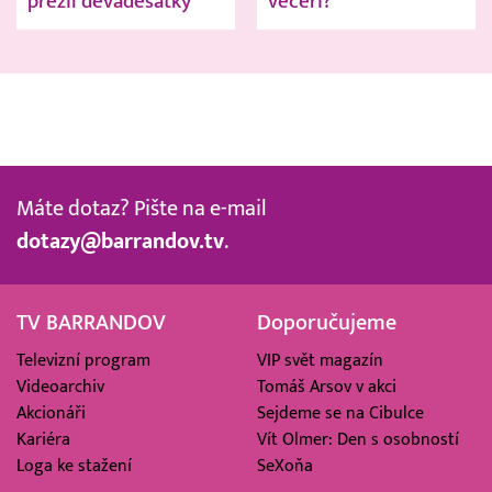
přežil devadesátky
večeři?
Máte dotaz? Pište na e-mail
dotazy@barrandov.tv
.
TV BARRANDOV
Doporučujeme
Televizní program
VIP svět magazín
Videoarchiv
Tomáš Arsov v akci
Akcionáři
Sejdeme se na Cibulce
Kariéra
Vít Olmer: Den s osobností
Loga ke stažení
SeXoňa