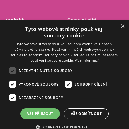
Kontakt
Sociální sítě
×
Tyto webové stránky používají
Barrandov Televizní Studio,
soubory cookie.
a.s.
Kříženeckého nám. 322
Tyto webové stránky používají soubory cookie ke zlepšení
uživatelského zážitku. Používáním našich webových stránek
152 00 Praha 5
souhlasíte se všemi soubory cookie v souladu s našimi zásadami
IČ 416 93 311
používání souborů cookie.
Více informací
dotazy@barrandov.tv
NEZBYTNĚ NUTNÉ SOUBORY
VÝKONOVÉ SOUBORY
SOUBORY CÍLENÍ
© 2008–2026 EMPRESA MEDIA, a.s. Všechna práva vyhrazena.
Kompletní pravidla využívání obsahu webu
najdete ZDE
.
NEZAŘAZENÉ SOUBORY
Zásady ochrany osobních a dalších zpracovávaných údajů
.
Nastavení Cookies
.
Informace o měření sledovanosti videa ve video archivu
VŠE PŘIJMOUT
VŠE ODMÍTNOUT
Nielsen Digital Measurement
. Využíváme grafické podklady z
depositphotos.com
.
ZOBRAZIT PODROBNOSTI