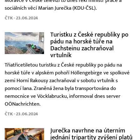
Moravce v České televizi to dnes řekl ministr práce a
sociálních věcí Marian Jurečka (KDU-ČSL).
ČTK - 23.06.2024
Turistku z České republiky po
pádu na horské túře na
Dachsteinu zachraňoval
vrtulník
Třiatřicetiletou turistku z České republiky po pádu na
horské túře v alpském pohoří Höllengebirge ve spolkové
zemi Horní Rakousy zachraňoval v sobotu vrtulník s
pomocí lana. Zraněná žena byla transportována do
nemocnice ve Vöcklabrucku, informoval dnes server
OÖNachrichten.
ČTK - 23.06.2024
Jurečka navrhne na úterním
jednání tripartity zvýšení platů