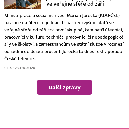
ve veřejné sféře od září
Ministr práce a sociálních věcí Marian Jurečka (KDU-ČSL)
navrhne na úterním jednání tripartity zvýšení platů ve
veřejné sféře od září tzv. první skupině, kam patří úředníci,
pracovníci v kultuře, techničtí pracovníci či nepedagogické
síly ve školství, a zaměstnancům ve státní službě v rozmezí
od sedmi do deseti procent. Jurečka to dnes řekl v pořadu
České televize...
ČTK - 23.06.2024
Další zprávy