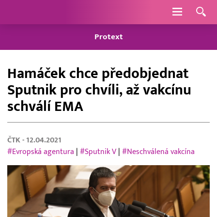
Navigace
Protext
Hamáček chce předobjednat
Sputnik pro chvíli, až vakcínu
schválí EMA
ČTK
- 12.04.2021
#Evropská agentura
|
#Sputnik V
|
#Neschválená vakcína