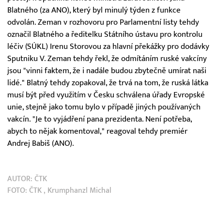
Blatného (za ANO), který byl minulý týden z funkce
odvolán. Zeman v rozhovoru pro Parlamentní listy tehdy
označil Blatného a ředitelku Státního ústavu pro kontrolu
léčiv (SÚKL) Irenu Storovou za hlavní překážky pro dodávky
Sputniku V. Zeman tehdy řekl, že odmítáním ruské vakcíny
jsou "vinni faktem, že i nadále budou zbytečně umírat naši
lidé." Blatný tehdy zopakoval, že trvá na tom, že ruská látka
musí být před využitím v Česku schválena úřady Evropské
unie, stejně jako tomu bylo v případě jiných používaných
vakcín. "Je to vyjádření pana prezidenta. Není potřeba,
abych to nějak komentoval," reagoval tehdy premiér
Andrej Babiš (ANO).
AUTOR:
ČTK
FOTO:
ČTK
, Krumphanzl Michal