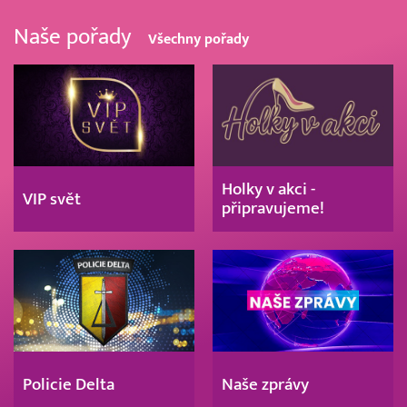
Naše pořady
Všechny pořady
Holky v akci -
VIP svět
připravujeme!
Policie Delta
Naše zprávy