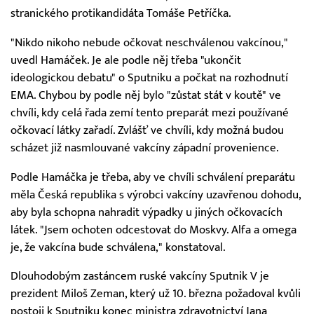
stranického protikandidáta Tomáše Petříčka.
"Nikdo nikoho nebude očkovat neschválenou vakcínou,"
uvedl Hamáček. Je ale podle něj třeba "ukončit
ideologickou debatu" o Sputniku a počkat na rozhodnutí
EMA. Chybou by podle něj bylo "zůstat stát v koutě" ve
chvíli, kdy celá řada zemí tento preparát mezi používané
očkovací látky zařadí. Zvlášť ve chvíli, kdy možná budou
scházet již nasmlouvané vakcíny západní provenience.
Podle Hamáčka je třeba, aby ve chvíli schválení preparátu
měla Česká republika s výrobci vakcíny uzavřenou dohodu,
aby byla schopna nahradit výpadky u jiných očkovacích
látek. "Jsem ochoten odcestovat do Moskvy. Alfa a omega
je, že vakcína bude schválena," konstatoval.
Dlouhodobým zastáncem ruské vakcíny Sputnik V je
prezident Miloš Zeman, který už 10. března požadoval kvůli
postoji k Sputniku konec ministra zdravotnictví Jana