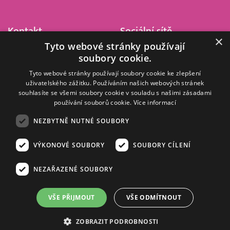
Kontakt
Sociální sítě
×
Tyto webové stránky používají
Barrandov Televizní Studio,
soubory cookie.
a.s.
Kříženeckého nám. 322
Tyto webové stránky používají soubory cookie ke zlepšení
uživatelského zážitku. Používáním našich webových stránek
152 00 Praha 5
souhlasíte se všemi soubory cookie v souladu s našimi zásadami
IČ 416 93 311
používání souborů cookie.
Více informací
dotazy@barrandov.tv
NEZBYTNĚ NUTNÉ SOUBORY
VÝKONOVÉ SOUBORY
SOUBORY CÍLENÍ
© 2008–2026 EMPRESA MEDIA, a.s. Všechna práva vyhrazena.
Kompletní pravidla využívání obsahu webu
najdete ZDE
.
NEZAŘAZENÉ SOUBORY
Zásady ochrany osobních a dalších zpracovávaných údajů
.
Nastavení Cookies
.
Informace o měření sledovanosti videa ve video archivu
VŠE PŘIJMOUT
VŠE ODMÍTNOUT
Nielsen Digital Measurement
. Využíváme grafické podklady z
depositphotos.com
.
ZOBRAZIT PODROBNOSTI