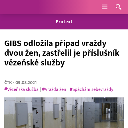
Navigace
Protext
GIBS odložila případ vraždy
dvou žen, zastřelil je příslušník
vězeňské služby
ČTK
- 09.08.2021
#Vězeňská služba
|
#Vražda žen
|
#Spáchání sebevraždy