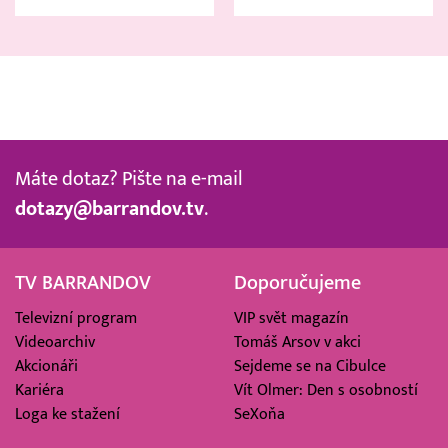
Máte dotaz? Pište na e-mail
dotazy@barrandov.tv
.
TV BARRANDOV
Doporučujeme
Televizní program
VIP svět magazín
Videoarchiv
Tomáš Arsov v akci
Akcionáři
Sejdeme se na Cibulce
Kariéra
Vít Olmer: Den s osobností
Loga ke stažení
SeXoňa