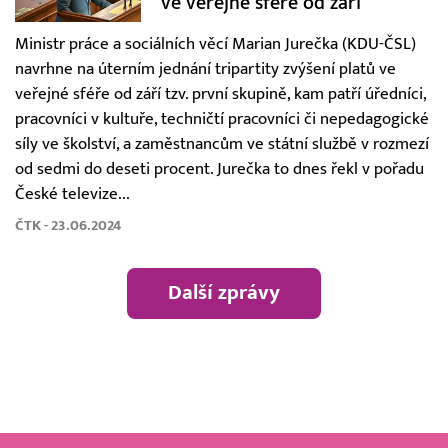
ve veřejné sféře od září
Ministr práce a sociálních věcí Marian Jurečka (KDU-ČSL)
navrhne na úterním jednání tripartity zvýšení platů ve
veřejné sféře od září tzv. první skupině, kam patří úředníci,
pracovníci v kultuře, techničtí pracovníci či nepedagogické
síly ve školství, a zaměstnancům ve státní službě v rozmezí
od sedmi do deseti procent. Jurečka to dnes řekl v pořadu
České televize...
ČTK - 23.06.2024
Další zprávy