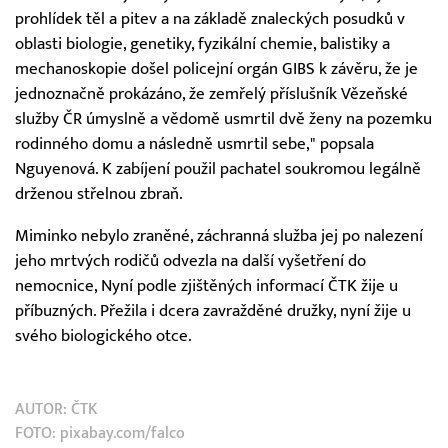
prohlídek těl a pitev a na základě znaleckých posudků v
oblasti biologie, genetiky, fyzikální chemie, balistiky a
mechanoskopie došel policejní orgán GIBS k závěru, že je
jednoznačně prokázáno, že zemřelý příslušník Vězeňské
služby ČR úmyslně a vědomě usmrtil dvě ženy na pozemku
rodinného domu a následně usmrtil sebe," popsala
Nguyenová. K zabíjení použil pachatel soukromou legálně
drženou střelnou zbraň.
Miminko nebylo zraněné, záchranná služba jej po nalezení
jeho mrtvých rodičů odvezla na další vyšetření do
nemocnice, Nyní podle zjištěných informací ČTK žije u
příbuzných. Přežila i dcera zavražděné družky, nyní žije u
svého biologického otce.
AUTOR:
ČTK
FOTO: pixabay.com/falco