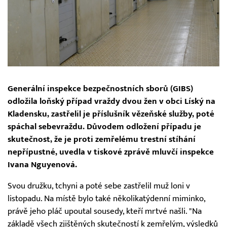
Generální inspekce bezpečnostních sborů (GIBS)
odložila loňský případ vraždy dvou žen v obci Líský na
Kladensku, zastřelil je příslušník vězeňské služby, poté
spáchal sebevraždu. Důvodem odložení případu je
skutečnost, že je proti zemřelému trestní stíhání
nepřípustné, uvedla v tiskové zprávě mluvčí inspekce
Ivana Nguyenová.
Svou družku, tchyni a poté sebe zastřelil muž loni v
listopadu. Na místě bylo také několikatýdenní miminko,
právě jeho pláč upoutal sousedy, kteří mrtvé našli. "Na
základě všech zjištěných skutečností k zemřelým, výsledků