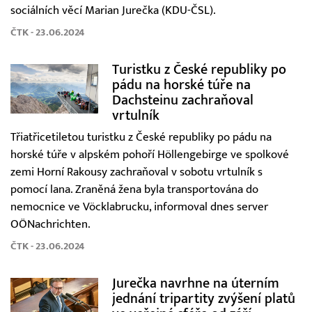
sociálních věcí Marian Jurečka (KDU-ČSL).
ČTK - 23.06.2024
Turistku z České republiky po
pádu na horské túře na
Dachsteinu zachraňoval
vrtulník
Třiatřicetiletou turistku z České republiky po pádu na
horské túře v alpském pohoří Höllengebirge ve spolkové
zemi Horní Rakousy zachraňoval v sobotu vrtulník s
pomocí lana. Zraněná žena byla transportována do
nemocnice ve Vöcklabrucku, informoval dnes server
OÖNachrichten.
ČTK - 23.06.2024
Jurečka navrhne na úterním
jednání tripartity zvýšení platů