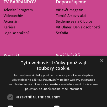
TV BARRANDOV
Doporučujeme
Televizní program
VIP svět magazín
Videoarchiv
Tomáš Arsov v akci
Akcionáři
Sejdeme se na Cibulce
Kariéra
Vít Olmer: Den s osobností
Loga ke stažení
SeXoňa
Kontakt
Sociální sítě
×
Tyto webové stránky používají
Barrandov Televizní Studio,
soubory cookie.
a.s.
Kříženeckého nám. 322
Tyto webové stránky používají soubory cookie ke zlepšení
uživatelského zážitku. Používáním našich webových stránek
152 00 Praha 5
souhlasíte se všemi soubory cookie v souladu s našimi zásadami
IČ 416 93 311
používání souborů cookie.
Více informací
dotazy@barrandov.tv
NEZBYTNĚ NUTNÉ SOUBORY