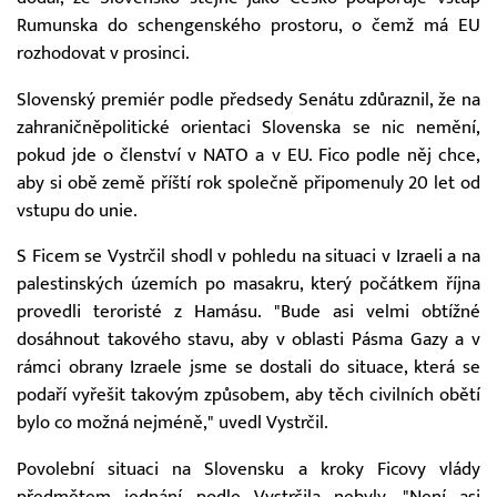
Rumunska do schengenského prostoru, o čemž má EU
rozhodovat v prosinci.
Slovenský premiér podle předsedy Senátu zdůraznil, že na
zahraničněpolitické orientaci Slovenska se nic nemění,
pokud jde o členství v NATO a v EU. Fico podle něj chce,
aby si obě země příští rok společně připomenuly 20 let od
vstupu do unie.
S Ficem se Vystrčil shodl v pohledu na situaci v Izraeli a na
palestinských územích po masakru, který počátkem října
provedli teroristé z Hamásu. "Bude asi velmi obtížné
dosáhnout takového stavu, aby v oblasti Pásma Gazy a v
rámci obrany Izraele jsme se dostali do situace, která se
podaří vyřešit takovým způsobem, aby těch civilních obětí
bylo co možná nejméně," uvedl Vystrčil.
Povolební situaci na Slovensku a kroky Ficovy vlády
předmětem jednání podle Vystrčila nebyly. "Není asi