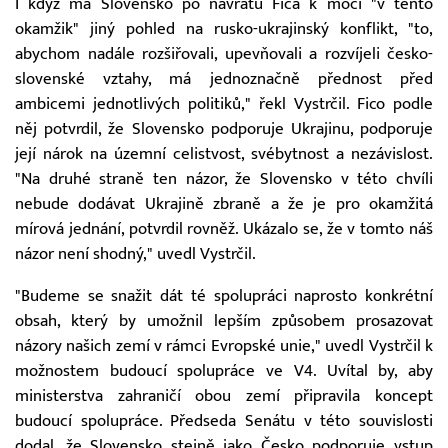
I když má Slovensko po návratu Fica k moci "v tento
okamžik" jiný pohled na rusko-ukrajinský konflikt, "to,
abychom nadále rozšiřovali, upevňovali a rozvíjeli česko-
slovenské vztahy, má jednoznačně přednost před
ambicemi jednotlivých politiků," řekl Vystrčil. Fico podle
něj potvrdil, že Slovensko podporuje Ukrajinu, podporuje
její nárok na územní celistvost, svébytnost a nezávislost.
"Na druhé straně ten názor, že Slovensko v této chvíli
nebude dodávat Ukrajině zbraně a že je pro okamžitá
mírová jednání, potvrdil rovněž. Ukázalo se, že v tomto náš
názor není shodný," uvedl Vystrčil.
"Budeme se snažit dát té spolupráci naprosto konkrétní
obsah, který by umožnil lepším způsobem prosazovat
názory našich zemí v rámci Evropské unie," uvedl Vystrčil k
možnostem budoucí spolupráce ve V4. Uvítal by, aby
ministerstva zahraničí obou zemí připravila koncept
budoucí spolupráce. Předseda Senátu v této souvislosti
dodal, že Slovensko stejně jako Česko podporuje vstup