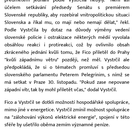
účelem setkávání předsedy Senátu s premiérem
Slovenské republiky, aby rozebíral vnitropolitickou situaci
Slovenska a říkal mu, co mají nebo nemají dělat," řekl.
Podle Vystrčila by dotaz na důvody výměny vedení
slovenské policie i ostrakizace některých médií vyvolala
obsáhlou reakci i protireakci, což by ovlivnilo obsah
zkráceného jednání kvůli tomu, že Fico přiletěl do Prahy
"kvůli západnímu větru" později, než měl. Vystrčil ale
předpokládá, že si o tématech promluví s předsedou
slovenského parlamentu Peterem Pelegrinim, s nímž se
má setkat v Praze 30. listopadu. "Pokud zase nepovane
západní vítr, tak by mohl přiletět včas," dodal Vystrčil.
Fico a Vystrčil se dotkli možností hospodářské spolupráce,
mimo jiné v energetice. Vystrčil zmínil možnost spolupráce
na "zálohování výkonů elektrické energie", spojení v této
sféře by ušetřilo oběma zemím významné peníze.