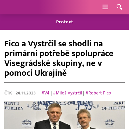
Navigace
Protext
Fico a Vystrčil se shodli na
primární potřebě spolupráce
Visegrádské skupiny, ne v
pomoci Ukrajině
ČTK
- 24.11.2023
#V4
|
#Miloš Vystrčil
|
#Robert Fico