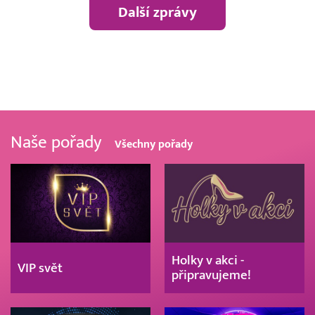
Další zprávy
Naše pořady
Všechny pořady
Holky v akci -
VIP svět
připravujeme!