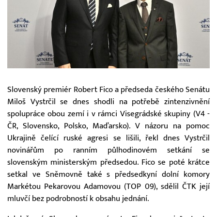
Slovenský premiér Robert Fico a předseda českého Senátu
Miloš Vystrčil se dnes shodli na potřebě zintenzivnění
spolupráce obou zemí i v rámci Visegrádské skupiny (V4 -
ČR, Slovensko, Polsko, Maďarsko). V názoru na pomoc
Ukrajině čelící ruské agresi se lišili, řekl dnes Vystrčil
novinářům po ranním půlhodinovém setkání se
slovenským ministerským předsedou. Fico se poté krátce
setkal ve Sněmovně také s předsedkyní dolní komory
Markétou Pekarovou Adamovou (TOP 09), sdělil ČTK její
mluvčí bez podrobností k obsahu jednání.