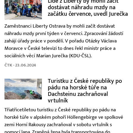
Lidé z Liberty by mohli začít
dostávat náhradu mzdy na
začátku července, uvedl Jurečka
Zaměstnanci Liberty Ostrava by mohli začít dostávat
náhradu mzdy první týden v červenci. Zpracování žádostí
zahájí úřady práce v pondělí. V pořadu Otázky Václava
Moravce v České televizi to dnes řekl ministr práce a
sociálních věcí Marian Jurečka (KDU-ČSL).
ČTK - 23.06.2024
Turistku z České republiky po
pádu na horské túře na
Dachsteinu zachraňoval
vrtulník
Třiatřicetiletou turistku z České republiky po pádu na
horské túře v alpském pohoří Höllengebirge ve spolkové
zemi Horní Rakousy zachraňoval v sobotu vrtulník s
pomocí lana. Zraněná žena byla transportována do