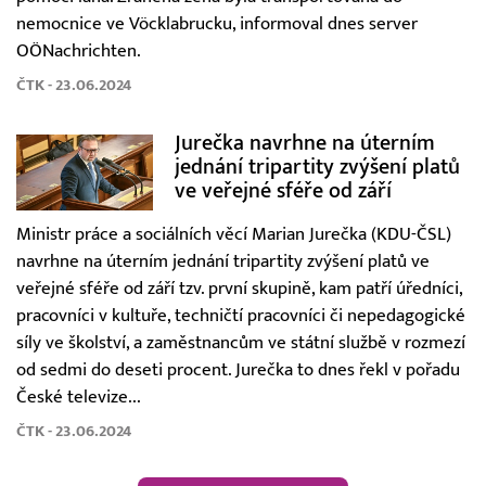
nemocnice ve Vöcklabrucku, informoval dnes server
OÖNachrichten.
ČTK - 23.06.2024
Jurečka navrhne na úterním
jednání tripartity zvýšení platů
ve veřejné sféře od září
Ministr práce a sociálních věcí Marian Jurečka (KDU-ČSL)
navrhne na úterním jednání tripartity zvýšení platů ve
veřejné sféře od září tzv. první skupině, kam patří úředníci,
pracovníci v kultuře, techničtí pracovníci či nepedagogické
síly ve školství, a zaměstnancům ve státní službě v rozmezí
od sedmi do deseti procent. Jurečka to dnes řekl v pořadu
České televize...
ČTK - 23.06.2024