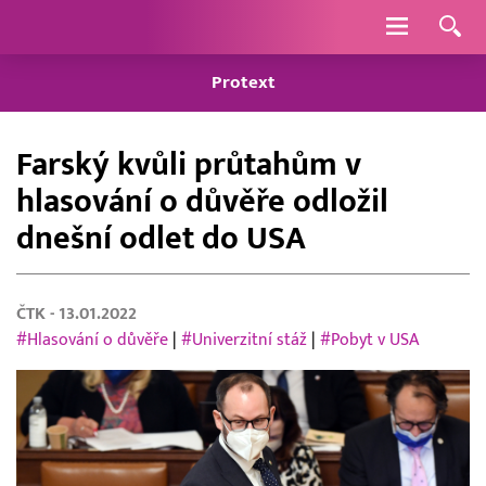
Navigace
Protext
Farský kvůli průtahům v
hlasování o důvěře odložil
dnešní odlet do USA
ČTK
- 13.01.2022
#Hlasování o důvěře
|
#Univerzitní stáž
|
#Pobyt v USA