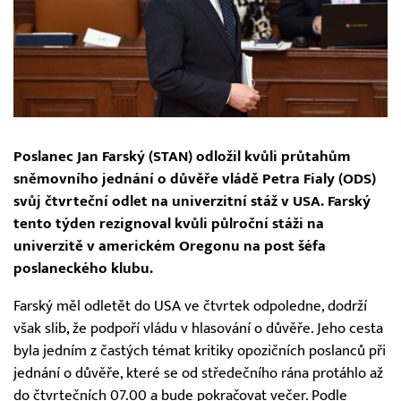
Poslanec Jan Farský (STAN) odložil kvůli průtahům
sněmovního jednání o důvěře vládě Petra Fialy (ODS)
svůj čtvrteční odlet na univerzitní stáž v USA. Farský
tento týden rezignoval kvůli půlroční stáži na
univerzitě v americkém Oregonu na post šéfa
poslaneckého klubu.
Farský měl odletět do USA ve čtvrtek odpoledne, dodrží
však slib, že podpoří vládu v hlasování o důvěře. Jeho cesta
byla jedním z častých témat kritiky opozičních poslanců při
jednání o důvěře, které se od středečního rána protáhlo až
do čtvrtečních 07.00 a bude pokračovat večer. Podle