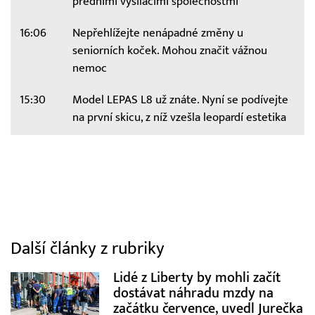
předními vysílacími společnostmi
16:06
Nepřehlížejte nenápadné změny u
seniorních koček. Mohou značit vážnou
nemoc
15:30
Model LEPAS L8 už znáte. Nyní se podívejte
na první skicu, z níž vzešla leopardí estetika
Další články z rubriky
Lidé z Liberty by mohli začít
dostávat náhradu mzdy na
začátku července, uvedl Jurečka