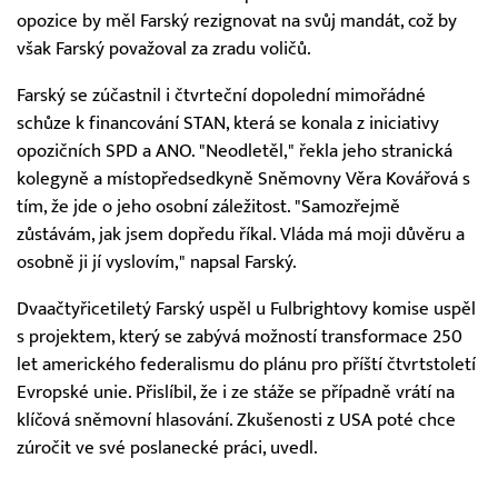
opozice by měl Farský rezignovat na svůj mandát, což by
však Farský považoval za zradu voličů.
Farský se zúčastnil i čtvrteční dopolední mimořádné
schůze k financování STAN, která se konala z iniciativy
opozičních SPD a ANO. "Neodletěl," řekla jeho stranická
kolegyně a místopředsedkyně Sněmovny Věra Kovářová s
tím, že jde o jeho osobní záležitost. "Samozřejmě
zůstávám, jak jsem dopředu říkal. Vláda má moji důvěru a
osobně ji jí vyslovím," napsal Farský.
Dvaačtyřicetiletý Farský uspěl u Fulbrightovy komise uspěl
s projektem, který se zabývá možností transformace 250
let amerického federalismu do plánu pro příští čtvrtstoletí
Evropské unie. Přislíbil, že i ze stáže se případně vrátí na
klíčová sněmovní hlasování. Zkušenosti z USA poté chce
zúročit ve své poslanecké práci, uvedl.