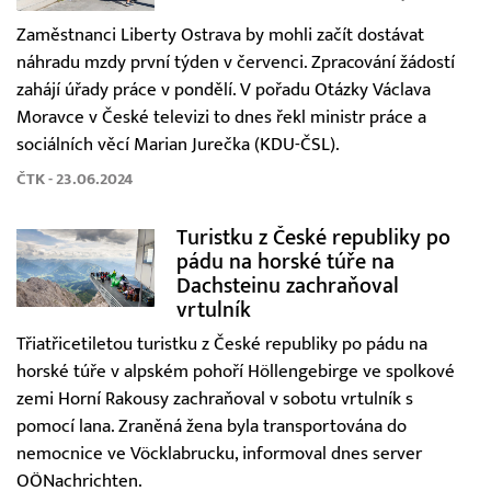
Zaměstnanci Liberty Ostrava by mohli začít dostávat
náhradu mzdy první týden v červenci. Zpracování žádostí
zahájí úřady práce v pondělí. V pořadu Otázky Václava
Moravce v České televizi to dnes řekl ministr práce a
sociálních věcí Marian Jurečka (KDU-ČSL).
ČTK - 23.06.2024
Turistku z České republiky po
pádu na horské túře na
Dachsteinu zachraňoval
vrtulník
Třiatřicetiletou turistku z České republiky po pádu na
horské túře v alpském pohoří Höllengebirge ve spolkové
zemi Horní Rakousy zachraňoval v sobotu vrtulník s
pomocí lana. Zraněná žena byla transportována do
nemocnice ve Vöcklabrucku, informoval dnes server
OÖNachrichten.