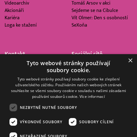
Videoarchiv
Tomáš Arsov v akci
Akcionáři
Sejdeme se na Cibulce
Kariéra
Vít Olmer: Den s osobností
Loga ke stažení
SeXoňa
Kontakt
Sociální sítě
×
Tyto webové stránky používají
Barrandov Televizní Studio,
soubory cookie.
a.s.
Kříženeckého nám. 322
Tyto webové stránky používají soubory cookie ke zlepšení
uživatelského zážitku. Používáním našich webových stránek
152 00 Praha 5
souhlasíte se všemi soubory cookie v souladu s našimi zásadami
IČ 416 93 311
používání souborů cookie.
Více informací
dotazy@barrandov.tv
NEZBYTNĚ NUTNÉ SOUBORY
VÝKONOVÉ SOUBORY
SOUBORY CÍLENÍ
© 2008–2026 EMPRESA MEDIA, a.s. Všechna práva vyhrazena.
Kompletní pravidla využívání obsahu webu
najdete ZDE
.
NEZAŘAZENÉ SOUBORY