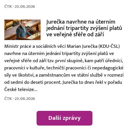
ČTK - 23.06.2024
Jurečka navrhne na úterním
jednání tripartity zvýšení platů
ve veřejné sféře od září
Ministr práce a sociálních věcí Marian Jurečka (KDU-ČSL)
navrhne na úterním jednání tripartity zvýšení platů ve
veřejné sféře od září tzv. první skupině, kam patří úředníci,
pracovníci v kultuře, techničtí pracovníci či nepedagogické
síly ve školství, a zaměstnancům ve státní službě v rozmezí
od sedmi do deseti procent. Jurečka to dnes řekl v pořadu
České televize...
ČTK - 23.06.2024
Další zprávy