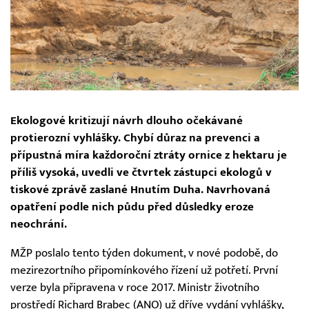
Ekologové kritizují návrh dlouho očekávané
protierozní vyhlášky. Chybí důraz na prevenci a
přípustná míra každoroční ztráty ornice z hektaru je
příliš vysoká, uvedli ve čtvrtek zástupci ekologů v
tiskové zprávě zaslané Hnutím Duha. Navrhovaná
opatření podle nich půdu před důsledky eroze
neochrání.
MŽP poslalo tento týden dokument, v nové podobě, do
mezirezortního připomínkového řízení už potřetí. První
verze byla připravena v roce 2017. Ministr životního
prostředí Richard Brabec (ANO) už dříve vydání vyhlášky,