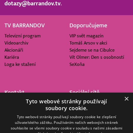
dotazy@barrandov.tv
.
TV BARRANDOV
Doporučujeme
Televizní program
VIP svět magazín
Videoarchiv
Tomáš Arsov v akci
Akcionáři
Sejdeme se na Cibulce
Kariéra
Vít Olmer: Den s osobností
Loga ke stažení
SeXoňa
Kontakt
Sociální sítě
×
Tyto webové stránky používají
Barrandov Televizní Studio,
soubory cookie.
a.s.
Kříženeckého nám. 322
Tyto webové stránky používají soubory cookie ke zlepšení
uživatelského zážitku. Používáním našich webových stránek
152 00 Praha 5
souhlasíte se všemi soubory cookie v souladu s našimi zásadami
IČ 416 93 311