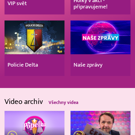
Holky v akci -
VIP svět
připravujeme!
Policie Delta
Naše zprávy
Video archiv
Všechny videa