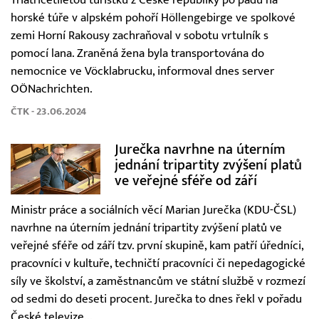
Třiatřicetiletou turistku z České republiky po pádu na
horské túře v alpském pohoří Höllengebirge ve spolkové
zemi Horní Rakousy zachraňoval v sobotu vrtulník s
pomocí lana. Zraněná žena byla transportována do
nemocnice ve Vöcklabrucku, informoval dnes server
OÖNachrichten.
ČTK - 23.06.2024
Jurečka navrhne na úterním
jednání tripartity zvýšení platů
ve veřejné sféře od září
Ministr práce a sociálních věcí Marian Jurečka (KDU-ČSL)
navrhne na úterním jednání tripartity zvýšení platů ve
veřejné sféře od září tzv. první skupině, kam patří úředníci,
pracovníci v kultuře, techničtí pracovníci či nepedagogické
síly ve školství, a zaměstnancům ve státní službě v rozmezí
od sedmi do deseti procent. Jurečka to dnes řekl v pořadu
České televize...