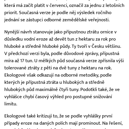
která má začít platit v červenci, označil za jednu z letošních
priorit. Současná verze je podle něj výsledek ročního
jednání se zástupci odborné zemědělské veřejnosti.
Nynější návrh stanovuje jako přípustnou ztrátu ornice v
důsledku vodní eroze až devět tun z hektaru za rok pro
hluboké a středně hluboké půdy. Ty tvoří v Česku většinu.
V předchozí verzi byla, podle důvodové zprávy, přípustná
míra až 17 tun. U mělkých půd současná verze zpřísnila výši
tolerované ztráty z pěti na dvě tuny z hektaru na rok.
Ekologové však odkazují na odborné metodiky, podle
kterých je přípustná ztráta u hlubokých a středně
hlubokých půd maximálně čtyři tuny. Podotkli také, že ve
vyhlášce chybí časový výhled pro postupné snižování
limitu.
Ekologové také kritizují to, že se podle vyhlášky první
případy eroze na daných polích mají prominout. Na řešení,