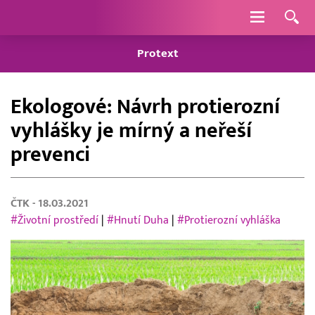
Navigace
Protext
Ekologové: Návrh protierozní
vyhlášky je mírný a neřeší
prevenci
ČTK
- 18.03.2021
#Životní prostředí
|
#Hnutí Duha
|
#Protierozní vyhláška