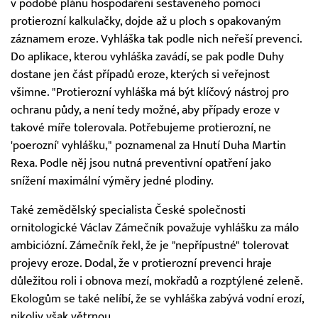
v podobě plánu hospodaření sestaveného pomocí
protierozní kalkulačky, dojde až u ploch s opakovaným
záznamem eroze. Vyhláška tak podle nich neřeší prevenci.
Do aplikace, kterou vyhláška zavádí, se pak podle Duhy
dostane jen část případů eroze, kterých si veřejnost
všimne. "Protierozní vyhláška má být klíčový nástroj pro
ochranu půdy, a není tedy možné, aby případy eroze v
takové míře tolerovala. Potřebujeme protierozní, ne
'poerozní' vyhlášku," poznamenal za Hnutí Duha Martin
Rexa. Podle něj jsou nutná preventivní opatření jako
snížení maximální výměry jedné plodiny.
Také zemědělský specialista České společnosti
ornitologické Václav Zámečník považuje vyhlášku za málo
ambiciózní. Zámečník řekl, že je "nepřípustné" tolerovat
projevy eroze. Dodal, že v protierozní prevenci hraje
důležitou roli i obnova mezí, mokřadů a rozptýlené zeleně.
Ekologům se také nelíbí, že se vyhláška zabývá vodní erozí,
nikoliv však větrnou.