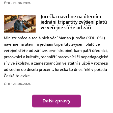
ČTK - 23.06.2024
Jurečka navrhne na úterním
jednání tripartity zvýšení platů
ve veřejné sféře od září
Ministr práce a sociálních věcí Marian Jurečka (KDU-ČSL)
navrhne na úterním jednání tripartity zvýšení platů ve
veřejné sféře od září tzv. první skupině, kam patří úředníci,
pracovníci v kultuře, techničtí pracovníci či nepedagogické
síly ve školství, a zaměstnancům ve státní službě v rozmezí
od sedmi do deseti procent. Jurečka to dnes řekl v pořadu
České televize...
ČTK - 23.06.2024
Další zprávy