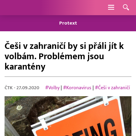
Navigace
Protext
Češi v zahraničí by si přáli jít k
volbám. Problémem jsou
karantény
ČTK
- 27.09.2020
#Volby
|
#Koronavirus
|
#Češi v zahraničí