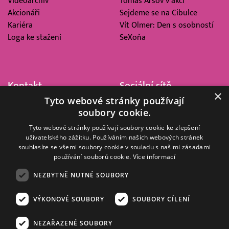
Videoarchiv
Tomáš Arsov v akci
Akcionáři
Sejdeme se na Cibulce
Kariéra
Vít Olmer: Den s osobností
Loga ke stažení
SeXoňa
Kontakt
Sociální sítě
×
Tyto webové stránky používají
Barrandov Televizní Studio,
soubory cookie.
a.s.
Kříženeckého nám. 322
Tyto webové stránky používají soubory cookie ke zlepšení
uživatelského zážitku. Používáním našich webových stránek
152 00 Praha 5
souhlasíte se všemi soubory cookie v souladu s našimi zásadami
IČ 416 93 311
používání souborů cookie.
Více informací
dotazy@barrandov.tv
NEZBYTNĚ NUTNÉ SOUBORY
VÝKONOVÉ SOUBORY
SOUBORY CÍLENÍ
© 2008–2026 EMPRESA MEDIA, a.s. Všechna práva vyhrazena.
Kompletní pravidla využívání obsahu webu
najdete ZDE
.
NEZAŘAZENÉ SOUBORY
Zásady ochrany osobních a dalších zpracovávaných údajů
.