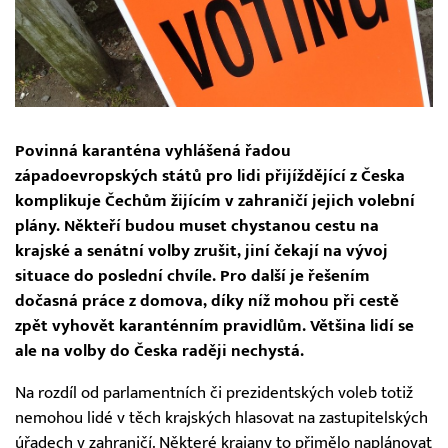
Povinná karanténa vyhlášená řadou
západoevropských států pro lidi přijíždějící z Česka
komplikuje Čechům žijícím v zahraničí jejich volební
plány. Někteří budou muset chystanou cestu na
krajské a senátní volby zrušit, jiní čekají na vývoj
situace do poslední chvíle. Pro další je řešením
dočasná práce z domova, díky níž mohou při cestě
zpět vyhovět karanténním pravidlům. Většina lidí se
ale na volby do Česka raději nechystá.
Na rozdíl od parlamentních či prezidentských voleb totiž
nemohou lidé v těch krajských hlasovat na zastupitelských
úřadech v zahraničí. Některé krajany to přimělo naplánovat