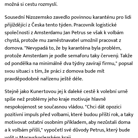
možná si cestu rozmyslí.
Sousední Nizozemsko zavedlo povinnou karanténu pro lidi
přijíždějící z Česka tento týden. Pracovník logistické
společnosti z Amsterdamu Jan Petrus se však k volbám
chystá, protože mu zaměstnavatel umožnil pracovat z
domova. "Nevypadá to, že by karanténa byla problém,
protože Amsterdam je podle semaforu taky červený. Takže
od pondělka na minimálně dva týdny zavírají firmu," popsal
svou situaci s tím, že práci z domova bude mít
pravděpodobně nařízenu ještě déle.
Stejně jako Kunertovou jej k daleké cestě k volební urně
spíše než problémy jeho kraje motivuje hlavně
nespokojenost se současnou vládou. "Chci dát opozici
pozitivní impuls před volbami, které budou příští rok, a taky
motivovat ostatní osobním příkladem, aby nezůstali doma
a k volbám přišli," vypočetl své důvody Petrus, který bude
volit v Moravskoslezském kraji.