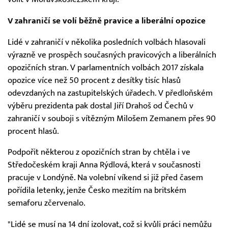
V zahraničí se volí běžně pravice a liberální opozice
Lidé v zahraničí v několika posledních volbách hlasovali
výrazně ve prospěch současných pravicových a liberálních
opozičních stran. V parlamentních volbách 2017 získala
opozice více než 50 procent z desítky tisíc hlasů
odevzdaných na zastupitelských úřadech. V předloňském
výběru prezidenta pak dostal Jiří Drahoš od Čechů v
zahraničí v souboji s vítězným Milošem Zemanem přes 90
procent hlasů.
Podpořit některou z opozičních stran by chtěla i ve
Středočeském kraji Anna Rýdlová, která v současnosti
pracuje v Londýně. Na volební víkend si již před časem
pořídila letenky, jenže Česko mezitím na britském
semaforu zčervenalo.
"Lidé se musí na 14 dní izolovat, což si kvůli práci nemůžu