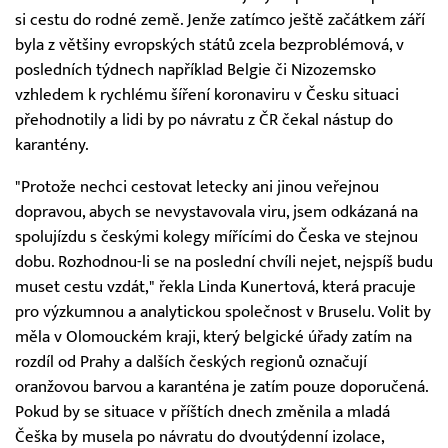
si cestu do rodné země. Jenže zatímco ještě začátkem září
byla z většiny evropských států zcela bezproblémová, v
posledních týdnech například Belgie či Nizozemsko
vzhledem k rychlému šíření koronaviru v Česku situaci
přehodnotily a lidi by po návratu z ČR čekal nástup do
karantény.
"Protože nechci cestovat letecky ani jinou veřejnou
dopravou, abych se nevystavovala viru, jsem odkázaná na
spolujízdu s českými kolegy mířícími do Česka ve stejnou
dobu. Rozhodnou-li se na poslední chvíli nejet, nejspíš budu
muset cestu vzdát," řekla Linda Kunertová, která pracuje
pro výzkumnou a analytickou společnost v Bruselu. Volit by
měla v Olomouckém kraji, který belgické úřady zatím na
rozdíl od Prahy a dalších českých regionů označují
oranžovou barvou a karanténa je zatím pouze doporučená.
Pokud by se situace v příštích dnech změnila a mladá
Češka by musela po návratu do dvoutýdenní izolace,