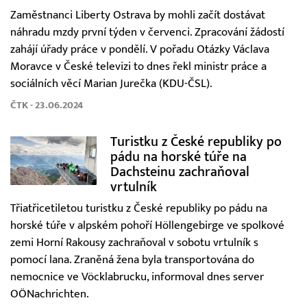
Zaměstnanci Liberty Ostrava by mohli začít dostávat
náhradu mzdy první týden v červenci. Zpracování žádostí
zahájí úřady práce v pondělí. V pořadu Otázky Václava
Moravce v České televizi to dnes řekl ministr práce a
sociálních věcí Marian Jurečka (KDU-ČSL).
ČTK - 23.06.2024
Turistku z České republiky po
pádu na horské túře na
Dachsteinu zachraňoval
vrtulník
Třiatřicetiletou turistku z České republiky po pádu na
horské túře v alpském pohoří Höllengebirge ve spolkové
zemi Horní Rakousy zachraňoval v sobotu vrtulník s
pomocí lana. Zraněná žena byla transportována do
nemocnice ve Vöcklabrucku, informoval dnes server
OÖNachrichten.