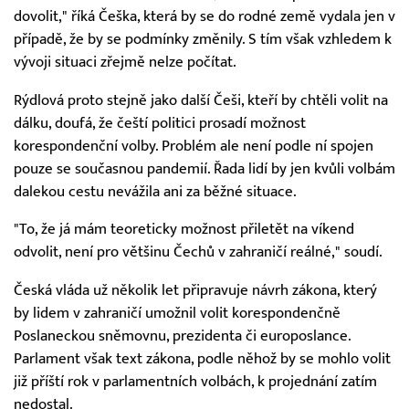
dovolit," říká Češka, která by se do rodné země vydala jen v
případě, že by se podmínky změnily. S tím však vzhledem k
vývoji situaci zřejmě nelze počítat.
Rýdlová proto stejně jako další Češi, kteří by chtěli volit na
dálku, doufá, že čeští politici prosadí možnost
korespondenční volby. Problém ale není podle ní spojen
pouze se současnou pandemií. Řada lidí by jen kvůli volbám
dalekou cestu nevážila ani za běžné situace.
"To, že já mám teoreticky možnost přiletět na víkend
odvolit, není pro většinu Čechů v zahraničí reálné," soudí.
Česká vláda už několik let připravuje návrh zákona, který
by lidem v zahraničí umožnil volit korespondenčně
Poslaneckou sněmovnu, prezidenta či europoslance.
Parlament však text zákona, podle něhož by se mohlo volit
již příští rok v parlamentních volbách, k projednání zatím
nedostal.