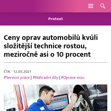
Navigace
Protext
Ceny oprav automobilů kvůli
složitější technice rostou,
meziročně asi o 10 procent
ČTK
- 12.05.2021
#Servisní práce
|
#Náhradní díly
|
#Oprava vozu