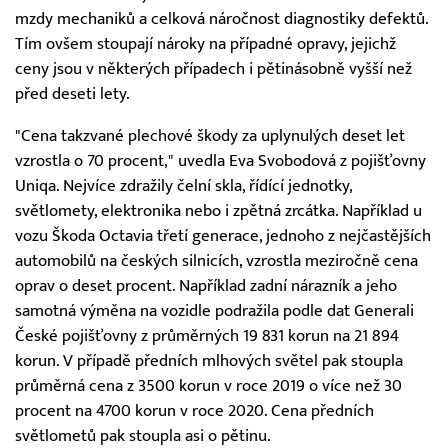
mzdy mechaniků a celková náročnost diagnostiky defektů.
Tím ovšem stoupají nároky na případné opravy, jejichž
ceny jsou v některých případech i pětinásobně vyšší než
před deseti lety.
"Cena takzvané plechové škody za uplynulých deset let
vzrostla o 70 procent," uvedla Eva Svobodová z pojišťovny
Uniqa. Nejvíce zdražily čelní skla, řídící jednotky,
světlomety, elektronika nebo i zpětná zrcátka. Například u
vozu Škoda Octavia třetí generace, jednoho z nejčastějších
automobilů na českých silnicích, vzrostla meziročně cena
oprav o deset procent. Například zadní nárazník a jeho
samotná výměna na vozidle podražila podle dat Generali
České pojišťovny z průměrných 19 831 korun na 21 894
korun. V případě předních mlhových světel pak stoupla
průměrná cena z 3500 korun v roce 2019 o více než 30
procent na 4700 korun v roce 2020. Cena předních
světlometů pak stoupla asi o pětinu.