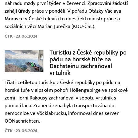
náhradu mzdy první týden v červenci. Zpracování žádostí
zahájí úřady práce v pondělí. V pořadu Otázky Václava
Moravce v České televizi to dnes řekl ministr práce a
sociálních věcí Marian Jurečka (KDU-ČSL).
ČTK - 23.06.2024
Turistku z České republiky po
pádu na horské túře na
Dachsteinu zachraňoval
vrtulník
Třiatřicetiletou turistku z České republiky po pádu na
horské túře v alpském pohoří Höllengebirge ve spolkové
zemi Horní Rakousy zachraňoval v sobotu vrtulník s
pomocí lana. Zraněná žena byla transportována do
nemocnice ve Vöcklabrucku, informoval dnes server
OÖNachrichten.
ČTK - 23.06.2024