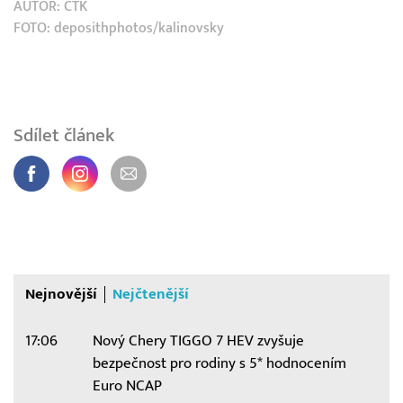
AUTOR:
ČTK
FOTO: deposithphotos/kalinovsky
Sdílet článek
Nejnovější
Nejčtenější
17:06
Nový Chery TIGGO 7 HEV zvyšuje
bezpečnost pro rodiny s 5* hodnocením
Euro NCAP