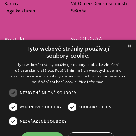
Kariéra
Vít Olmer: Den s osobností
Loga ke stažení
SeXoňa
Kontakt
Sociální sítě
×
Tyto webové stránky používají
Barrandov Televizní Studio,
soubory cookie.
a.s.
Kříženeckého nám. 322
Tyto webové stránky používají soubory cookie ke zlepšení
uživatelského zážitku. Používáním našich webových stránek
152 00 Praha 5
souhlasíte se všemi soubory cookie v souladu s našimi zásadami
IČ 416 93 311
používání souborů cookie.
Více informací
dotazy@barrandov.tv
NEZBYTNĚ NUTNÉ SOUBORY
VÝKONOVÉ SOUBORY
SOUBORY CÍLENÍ
© 2008–2026 EMPRESA MEDIA, a.s. Všechna práva vyhrazena.
Kompletní pravidla využívání obsahu webu
najdete ZDE
.
NEZAŘAZENÉ SOUBORY
Zásady ochrany osobních a dalších zpracovávaných údajů
.
Nastavení Cookies
.