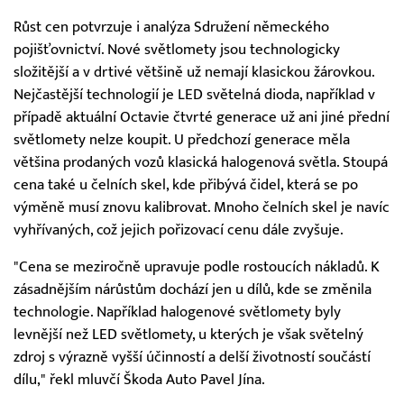
Růst cen potvrzuje i analýza Sdružení německého
pojišťovnictví. Nové světlomety jsou technologicky
složitější a v drtivé většině už nemají klasickou žárovkou.
Nejčastější technologií je LED světelná dioda, například v
případě aktuální Octavie čtvrté generace už ani jiné přední
světlomety nelze koupit. U předchozí generace měla
většina prodaných vozů klasická halogenová světla. Stoupá
cena také u čelních skel, kde přibývá čidel, která se po
výměně musí znovu kalibrovat. Mnoho čelních skel je navíc
vyhřívaných, což jejich pořizovací cenu dále zvyšuje.
"Cena se meziročně upravuje podle rostoucích nákladů. K
zásadnějším nárůstům dochází jen u dílů, kde se změnila
technologie. Například halogenové světlomety byly
levnější než LED světlomety, u kterých je však světelný
zdroj s výrazně vyšší účinností a delší životností součástí
dílu," řekl mluvčí Škoda Auto Pavel Jína.