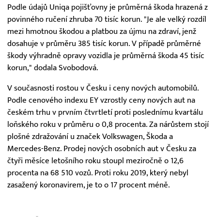
Podle údajů Uniqa pojišťovny je průměrná škoda hrazená z
povinného ručení zhruba 70 tisíc korun. "Je ale velký rozdíl
mezi hmotnou škodou a platbou za újmu na zdraví, jenž
dosahuje v průměru 385 tisíc korun. V případě průměrné
škody výhradně opravy vozidla je průměrná škoda 45 tisíc
korun," dodala Svobodová.
V současnosti rostou v Česku i ceny nových automobilů.
Podle cenového indexu EY vzrostly ceny nových aut na
českém trhu v prvním čtvrtletí proti poslednímu kvartálu
loňského roku v průměru o 0,8 procenta. Za nárůstem stojí
plošné zdražování u značek Volkswagen, Škoda a
Mercedes-Benz. Prodej nových osobních aut v Česku za
čtyři měsíce letošního roku stoupl meziročně o 12,6
procenta na 68 510 vozů. Proti roku 2019, který nebyl
zasažený koronavirem, je to o 17 procent méně.