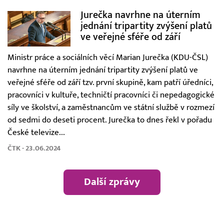
Jurečka navrhne na úterním
jednání tripartity zvýšení platů
ve veřejné sféře od září
Ministr práce a sociálních věcí Marian Jurečka (KDU-ČSL)
navrhne na úterním jednání tripartity zvýšení platů ve
veřejné sféře od září tzv. první skupině, kam patří úředníci,
pracovníci v kultuře, techničtí pracovníci či nepedagogické
síly ve školství, a zaměstnancům ve státní službě v rozmezí
od sedmi do deseti procent. Jurečka to dnes řekl v pořadu
České televize...
ČTK - 23.06.2024
Další zprávy