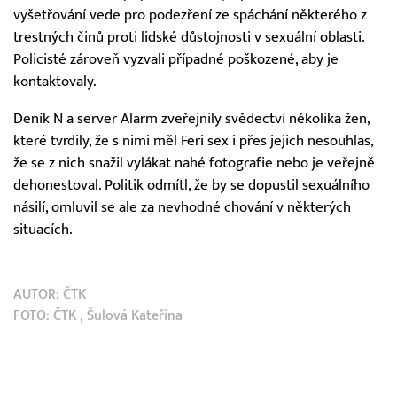
vyšetřování vede pro podezření ze spáchání některého z
trestných činů proti lidské důstojnosti v sexuální oblasti.
Policisté zároveň vyzvali případné poškozené, aby je
kontaktovaly.
Deník N a server Alarm zveřejnily svědectví několika žen,
které tvrdily, že s nimi měl Feri sex i přes jejich nesouhlas,
že se z nich snažil vylákat nahé fotografie nebo je veřejně
dehonestoval. Politik odmítl, že by se dopustil sexuálního
násilí, omluvil se ale za nevhodné chování v některých
situacích.
AUTOR:
ČTK
FOTO:
ČTK
, Šulová Kateřina