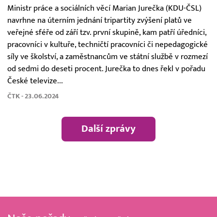
Ministr práce a sociálních věcí Marian Jurečka (KDU-ČSL)
navrhne na úterním jednání tripartity zvýšení platů ve
veřejné sféře od září tzv. první skupině, kam patří úředníci,
pracovníci v kultuře, techničtí pracovníci či nepedagogické
síly ve školství, a zaměstnancům ve státní službě v rozmezí
od sedmi do deseti procent. Jurečka to dnes řekl v pořadu
České televize...
ČTK - 23.06.2024
Další zprávy