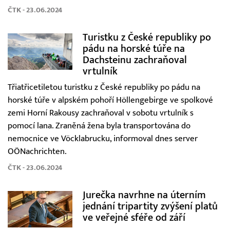
ČTK - 23.06.2024
Turistku z České republiky po
pádu na horské túře na
Dachsteinu zachraňoval
vrtulník
Třiatřicetiletou turistku z České republiky po pádu na
horské túře v alpském pohoří Höllengebirge ve spolkové
zemi Horní Rakousy zachraňoval v sobotu vrtulník s
pomocí lana. Zraněná žena byla transportována do
nemocnice ve Vöcklabrucku, informoval dnes server
OÖNachrichten.
ČTK - 23.06.2024
Jurečka navrhne na úterním
jednání tripartity zvýšení platů
ve veřejné sféře od září