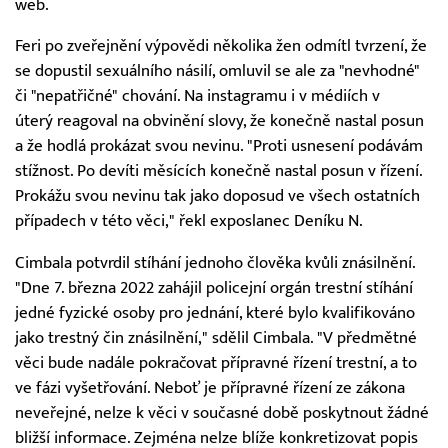
web.
Feri po zveřejnění výpovědi několika žen odmítl tvrzení, že
se dopustil sexuálního násilí, omluvil se ale za "nevhodné"
či "nepatřičné" chování. Na instagramu i v médiích v
úterý reagoval na obvinění slovy, že konečně nastal posun
a že hodlá prokázat svou nevinu. "Proti usnesení podávám
stížnost. Po devíti měsících konečně nastal posun v řízení.
Prokážu svou nevinu tak jako doposud ve všech ostatních
případech v této věci," řekl exposlanec Deníku N.
Cimbala potvrdil stíhání jednoho člověka kvůli znásilnění.
"Dne 7. března 2022 zahájil policejní orgán trestní stíhání
jedné fyzické osoby pro jednání, které bylo kvalifikováno
jako trestný čin znásilnění," sdělil Cimbala. "V předmětné
věci bude nadále pokračovat přípravné řízení trestní, a to
ve fázi vyšetřování. Neboť je přípravné řízení ze zákona
neveřejné, nelze k věci v současné době poskytnout žádné
bližší informace. Zejména nelze blíže konkretizovat popis