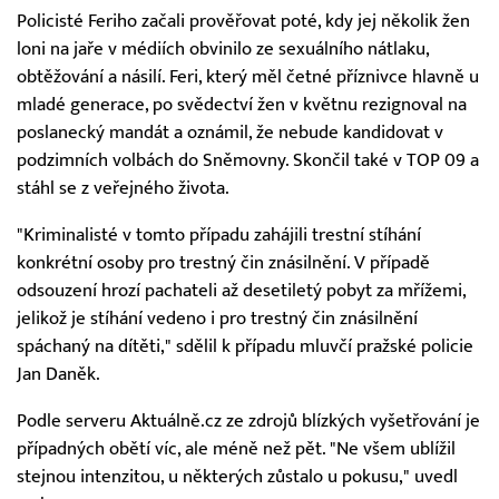
Policisté Feriho začali prověřovat poté, kdy jej několik žen
loni na jaře v médiích obvinilo ze sexuálního nátlaku,
obtěžování a násilí. Feri, který měl četné příznivce hlavně u
mladé generace, po svědectví žen v květnu rezignoval na
poslanecký mandát a oznámil, že nebude kandidovat v
podzimních volbách do Sněmovny. Skončil také v TOP 09 a
stáhl se z veřejného života.
"Kriminalisté v tomto případu zahájili trestní stíhání
konkrétní osoby pro trestný čin znásilnění. V případě
odsouzení hrozí pachateli až desetiletý pobyt za mřížemi,
jelikož je stíhání vedeno i pro trestný čin znásilnění
spáchaný na dítěti," sdělil k případu mluvčí pražské policie
Jan Daněk.
Podle serveru Aktuálně.cz ze zdrojů blízkých vyšetřování je
případných obětí víc, ale méně než pět. "Ne všem ublížil
stejnou intenzitou, u některých zůstalo u pokusu," uvedl