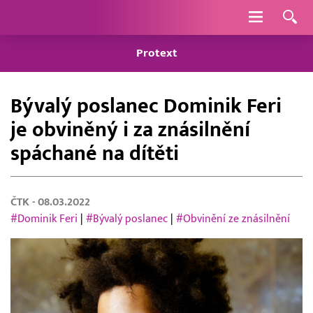
Navigace
Protext
Bývalý poslanec Dominik Feri
je obviněný i za znásilnění
spáchané na dítěti
ČTK
- 08.03.2022
#Dominik Feri
|
#Bývalý poslanec
|
#Obvinění ze znásilnění