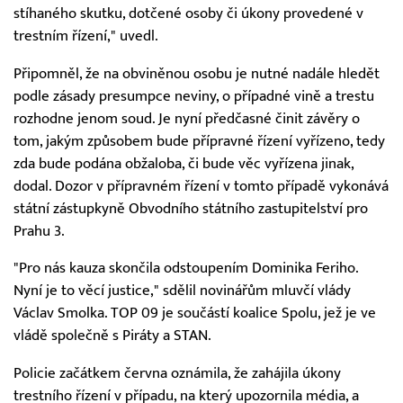
stíhaného skutku, dotčené osoby či úkony provedené v
trestním řízení," uvedl.
Připomněl, že na obviněnou osobu je nutné nadále hledět
podle zásady presumpce neviny, o případné vině a trestu
rozhodne jenom soud. Je nyní předčasné činit závěry o
tom, jakým způsobem bude přípravné řízení vyřízeno, tedy
zda bude podána obžaloba, či bude věc vyřízena jinak,
dodal. Dozor v přípravném řízení v tomto případě vykonává
státní zástupkyně Obvodního státního zastupitelství pro
Prahu 3.
"Pro nás kauza skončila odstoupením Dominika Feriho.
Nyní je to věcí justice," sdělil novinářům mluvčí vlády
Václav Smolka. TOP 09 je součástí koalice Spolu, jež je ve
vládě společně s Piráty a STAN.
Policie začátkem června oznámila, že zahájila úkony
trestního řízení v případu, na který upozornila média, a