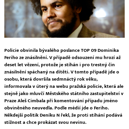
Policie obvinila bývalého poslance TOP 09 Dominika
Feriho ze znásilnění. V případě odsouzení mu hrozí až
deset let vězení, protože je stíhán i pro trestný čin
znásilnění spáchaný na dítěti. V tomto případě jde o
osobu, která dovršila sedmnáctý rok věku,
informovala v úterý na webu pražská policie, která ale
stejně jako mluvčí Městského státního zastupitelství v
Praze Aleš Cimbala při komentování případu jméno
obviněného neuvedla. Podle médií jde o Feriho.
Někdejší politik Deníku N řekl, že proti stíhání podává
stížnost a chce prokázat svou nevinu.