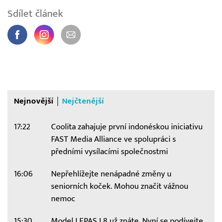
Sdílet článek
Nejnovější
Nejčtenější
17:22
Coolita zahajuje první indonéskou iniciativu
FAST Media Alliance ve spolupráci s
předními vysílacími společnostmi
16:06
Nepřehlížejte nenápadné změny u
seniorních koček. Mohou značit vážnou
nemoc
15:30
Model LEPAS L8 už znáte. Nyní se podívejte