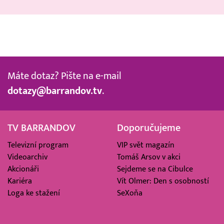
Máte dotaz? Pište na e-mail
dotazy@barrandov.tv
.
TV BARRANDOV
Doporučujeme
Televizní program
VIP svět magazín
Videoarchiv
Tomáš Arsov v akci
Akcionáři
Sejdeme se na Cibulce
Kariéra
Vít Olmer: Den s osobností
Loga ke stažení
SeXoňa