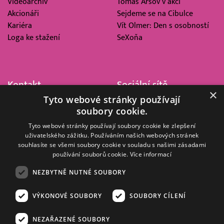
Videoarchiv
Tomáš Arsov v akci
Akcionáři
Sejdeme se na Cibulce
Kariéra
Vít Olmer: Den s osobností
Loga ke stažení
SeXoňa
Kontakt
Sociální sítě
×
Tyto webové stránky používají
Barrandov Televizní Studio,
soubory cookie.
a.s.
Kříženeckého nám. 322
Tyto webové stránky používají soubory cookie ke zlepšení
uživatelského zážitku. Používáním našich webových stránek
152 00 Praha 5
souhlasíte se všemi soubory cookie v souladu s našimi zásadami
IČ 416 93 311
používání souborů cookie.
Více informací
dotazy@barrandov.tv
NEZBYTNĚ NUTNÉ SOUBORY
VÝKONOVÉ SOUBORY
SOUBORY CÍLENÍ
© 2008–2026 EMPRESA MEDIA, a.s. Všechna práva vyhrazena.
Kompletní pravidla využívání obsahu webu
najdete ZDE
.
NEZAŘAZENÉ SOUBORY
Zásady ochrany osobních a dalších zpracovávaných údajů
.