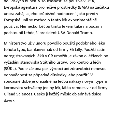
do lidských buněk. V současnosti se používá v USA,
Evropská agentura pro léčivé prostředky (EMA) na začátku
února zahájila jeho průběžné hodnocení. Jako první v
Evropské unii se rozhodlo tento lék experimentálně
používat Německo. Léčbu tímto lékem také na podzim
podstoupil tehdejší prezident USA Donald Trump.
Ministerstvo už v únoru povolilo použití podobného léku
tohoto typu, bamlanivimab od firmy Eli Lilly. Použití zatím
neregistrovaných léků v ČR umožňuje zákon o léčivech po
vyžádání stanoviska Státního ústavu pro kontrolu léčiv
(SÚKL). Podle zákona pak výrobci ani zdravotníci nenesou
odpovědnost za případné důsledky jeho použití. V
současné době je oficiálně na léčbu nákazy novým typem
koronaviru schválený jediný lék, látka remdesivir od firmy
Gilead Sciences. Česko jí každý měsíc objednává tisíce
dávek.