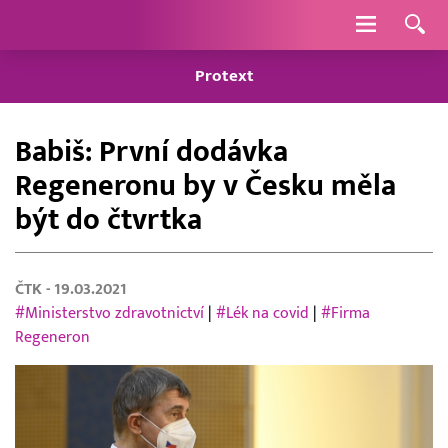
Navigace
Protext
Babiš: První dodávka
Regeneronu by v Česku měla
být do čtvrtka
ČTK
- 19.03.2021
#Ministerstvo zdravotnictví
|
#Lék na covid
|
#Firma
Regeneron