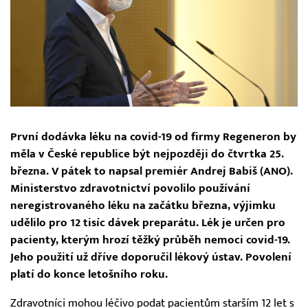
První dodávka léku na covid-19 od firmy Regeneron by
měla v České republice být nejpozději do čtvrtka 25.
března. V pátek to napsal premiér Andrej Babiš (ANO).
Ministerstvo zdravotnictví povolilo používání
neregistrovaného léku na začátku března, výjimku
udělilo pro 12 tisíc dávek preparátu. Lék je určen pro
pacienty, kterým hrozí těžký průběh nemoci covid-19.
Jeho použití už dříve doporučil lékový ústav. Povolení
platí do konce letošního roku.
Zdravotníci mohou léčivo podat pacientům starším 12 let s