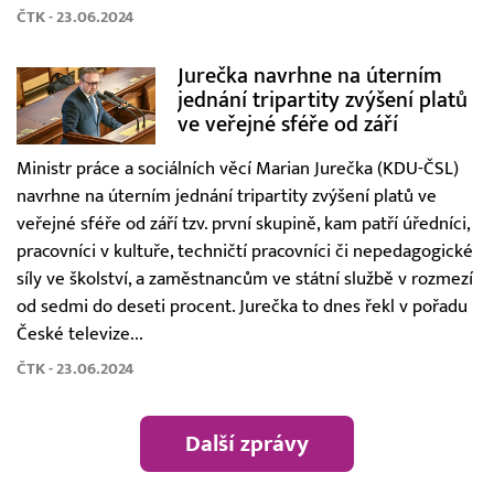
ČTK - 23.06.2024
Jurečka navrhne na úterním
jednání tripartity zvýšení platů
ve veřejné sféře od září
Ministr práce a sociálních věcí Marian Jurečka (KDU-ČSL)
navrhne na úterním jednání tripartity zvýšení platů ve
veřejné sféře od září tzv. první skupině, kam patří úředníci,
pracovníci v kultuře, techničtí pracovníci či nepedagogické
síly ve školství, a zaměstnancům ve státní službě v rozmezí
od sedmi do deseti procent. Jurečka to dnes řekl v pořadu
České televize...
ČTK - 23.06.2024
Další zprávy