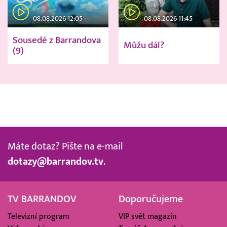
08.08.2026 12:05
08.08.2026 11:45
Sousedé z Barrandova
Můžu dál?
(9)
Máte dotaz? Pište na e-mail
dotazy@barrandov.tv
.
TV BARRANDOV
Doporučujeme
Televizní program
VIP svět magazín