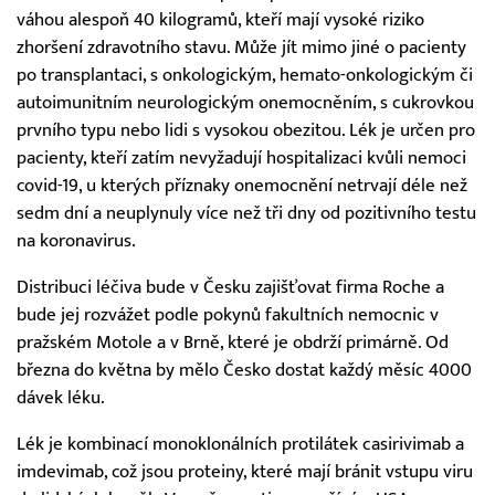
váhou alespoň 40 kilogramů, kteří mají vysoké riziko
zhoršení zdravotního stavu. Může jít mimo jiné o pacienty
po transplantaci, s onkologickým, hemato-onkologickým či
autoimunitním neurologickým onemocněním, s cukrovkou
prvního typu nebo lidi s vysokou obezitou. Lék je určen pro
pacienty, kteří zatím nevyžadují hospitalizaci kvůli nemoci
covid-19, u kterých příznaky onemocnění netrvají déle než
sedm dní a neuplynuly více než tři dny od pozitivního testu
na koronavirus.
Distribuci léčiva bude v Česku zajišťovat firma Roche a
bude jej rozvážet podle pokynů fakultních nemocnic v
pražském Motole a v Brně, které je obdrží primárně. Od
března do května by mělo Česko dostat každý měsíc 4000
dávek léku.
Lék je kombinací monoklonálních protilátek casirivimab a
imdevimab, což jsou proteiny, které mají bránit vstupu viru