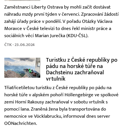
Zaměstnanci Liberty Ostrava by mohli začít dostávat
náhradu mzdy první týden v červenci. Zpracování žádostí
zahájí úřady práce v pondělí. V pořadu Otázky Václava
Moravce v České televizi to dnes řekl ministr práce a
sociálních věcí Marian Jurečka (KDU-ČSL).
ČTK - 23.06.2024
Turistku z České republiky po
pádu na horské túře na
Dachsteinu zachraňoval
vrtulník
Třiatřicetiletou turistku z České republiky po pádu na
horské túře v alpském pohoří Höllengebirge ve spolkové
zemi Horní Rakousy zachraňoval v sobotu vrtulník s
pomocí lana. Zraněná žena byla transportována do
nemocnice ve Vöcklabrucku, informoval dnes server
OÖNachrichten.