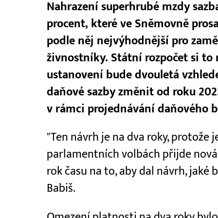
Nahrazení superhrubé mzdy sazbam
procent, které ve Sněmovně prosa
podle něj nejvýhodnější pro zamě
živnostníky. Státní rozpočet si to
ustanovení bude dvouletá vzhlede
daňové sazby změnit od roku 2023
v rámci projednávání daňového b
"Ten návrh je na dva roky, protože je
parlamentních volbách přijde nová
rok času na to, aby dal návrh, jaké
Babiš.
Omezení platnosti na dva roky bylo