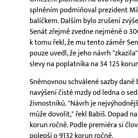
splněním podmiňoval prezident Mi
balíčkem. Dalším bylo zrušení zvýše
Senát zřejmě zvedne nejméně o 300
k tomu řekl, že mu tento záměr Se
pouze uvedl, že jeho návrh "zkazi
slevy na poplatníka na 34 125 koru
Sněmovnou schválené sazby daně 
navýšení čisté mzdy od ledna o se
živnostníků. "Návrh je nejvýhodnější
může dovolit," řekl Babiš. Dopad na 
korun ročně. Podle premiéra si člo
polepší o 9132 korun ročně.