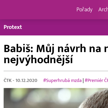
Pořady
Arc
Protext
Babiš: Můj návrh na 
nejvýhodnější
ČTK
- 10.12.2020
#Superhrubá mzda
|
#Premiér Č