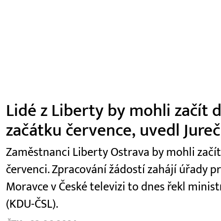
Lidé z Liberty by mohli začít
začátku července, uvedl Jure
Zaměstnanci Liberty Ostrava by mohli začí
červenci. Zpracování žádostí zahájí úřady p
Moravce v České televizi to dnes řekl minist
(KDU-ČSL).