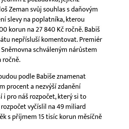
loš Zeman svůj souhlas s daňovým
ní slevy na poplatníka, kterou
0 korun na 27 840 Kč ročně. Babiš
nátu nepřísluší komentovat. Premiér
la" Sněmovna schváleným nárůstem
n ročně.
budou podle Babiše znamenat
dm procent a nezvýší zdanění
 i pro náš rozpočet, který si to
rozpočet vyčíslil na 49 miliard
věk s příjmem 15 tisíc korun měsíčně