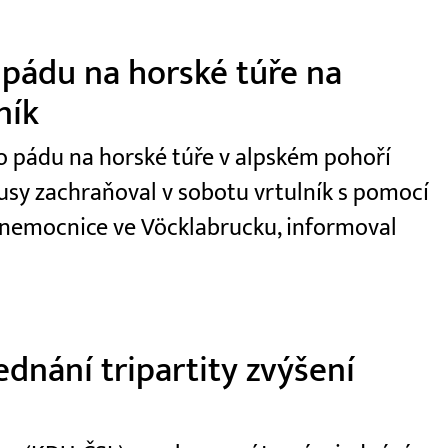
 pádu na horské túře na
ník
 po pádu na horské túře v alpském pohoří
usy zachraňoval v sobotu vrtulník s pomocí
 nemocnice ve Vöcklabrucku, informoval
dnání tripartity zvýšení