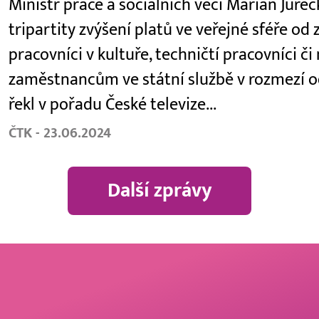
Ministr práce a sociálních věcí Marian Jur
tripartity zvýšení platů ve veřejné sféře od z
pracovníci v kultuře, techničtí pracovníci či
zaměstnancům ve státní službě v rozmezí od
řekl v pořadu České televize...
ČTK - 23.06.2024
Další zprávy