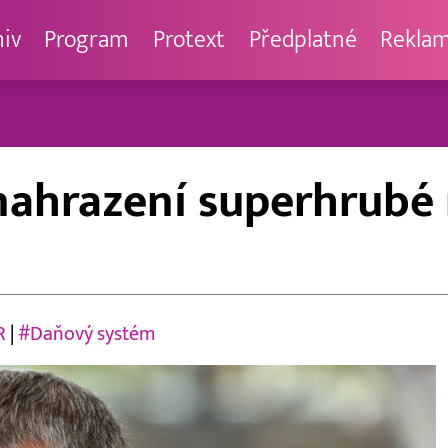
hiv
Program
Protext
Předplatné
Rekla
nahrazení superhrubé
R
|
#Daňový systém