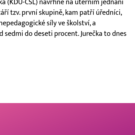
ečka (KDU-ČSL) navrhne na úterním jednání
áří tzv. první skupině, kam patří úředníci,
 nepedagogické síly ve školství, a
 sedmi do deseti procent. Jurečka to dnes