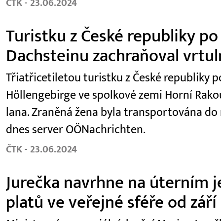
ČTK - 23.06.2024
Turistku z České republiky po
Dachsteinu zachraňoval vrtul
Třiatřicetiletou turistku z České republiky
Höllengebirge ve spolkové zemi Horní Rako
lana. Zraněná žena byla transportována do
dnes server OÖNachrichten.
ČTK - 23.06.2024
Jurečka navrhne na úterním je
platů ve veřejné sféře od září