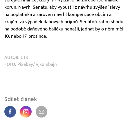
veřejné finance, který MF vyčíslilo na zhruba 130 miliard
korun. Navrhl Senátu, aby vypustil z návrhu zvýšení slevy
na poplatníka a zároveň navrhl kompenzace obcím a
krajům za výpadek daňových příjmů. Senátoři zatím shodu
na podobě daňového balíčku nenašli, jednat by o něm měli
10. nebo 17. prosince.
AUTOR:
ČTK
FOTO: Pixabay/ vjkombajn
Sdílet článek