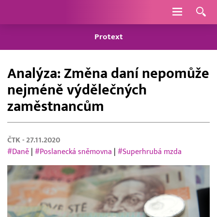
Navigace
Protext
Analýza: Změna daní nepomůže
nejméně výdělečných
zaměstnancům
ČTK
- 27.11.2020
#Daně
|
#Poslanecká sněmovna
|
#Superhrubá mzda