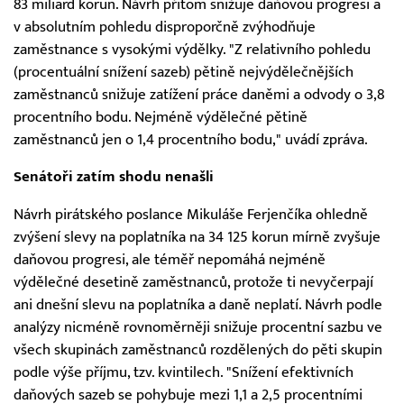
83 miliard korun. Návrh přitom snižuje daňovou progresi a
v absolutním pohledu disproporčně zvýhodňuje
zaměstnance s vysokými výdělky. "Z relativního pohledu
(procentuální snížení sazeb) pětině nejvýdělečnějších
zaměstnanců snižuje zatížení práce daněmi a odvody o 3,8
procentního bodu. Nejméně výdělečné pětině
zaměstnanců jen o 1,4 procentního bodu," uvádí zpráva.
Senátoři zatím shodu nenašli
Návrh pirátského poslance Mikuláše Ferjenčíka ohledně
zvýšení slevy na poplatníka na 34 125 korun mírně zvyšuje
daňovou progresi, ale téměř nepomáhá nejméně
výdělečné desetině zaměstnanců, protože ti nevyčerpají
ani dnešní slevu na poplatníka a daně neplatí. Návrh podle
analýzy nicméně rovnoměrněji snižuje procentní sazbu ve
všech skupinách zaměstnanců rozdělených do pěti skupin
podle výše příjmu, tzv. kvintilech. "Snížení efektivních
daňových sazeb se pohybuje mezi 1,1 a 2,5 procentními