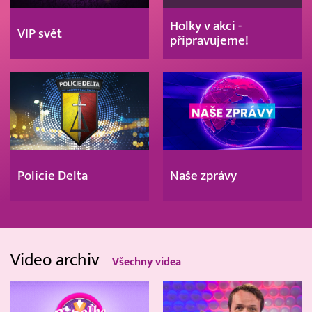
Holky v akci -
VIP svět
připravujeme!
Policie Delta
Naše zprávy
Video archiv
Všechny videa