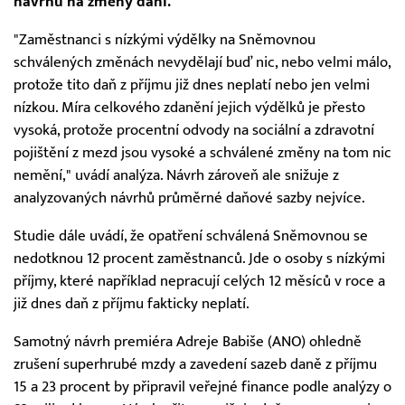
návrhů na změny daní.
"Zaměstnanci s nízkými výdělky na Sněmovnou
schválených změnách nevydělají buď nic, nebo velmi málo,
protože tito daň z příjmu již dnes neplatí nebo jen velmi
nízkou. Míra celkového zdanění jejich výdělků je přesto
vysoká, protože procentní odvody na sociální a zdravotní
pojištění z mezd jsou vysoké a schválené změny na tom nic
nemění," uvádí analýza. Návrh zároveň ale snižuje z
analyzovaných návrhů průměrné daňové sazby nejvíce.
Studie dále uvádí, že opatření schválená Sněmovnou se
nedotknou 12 procent zaměstnanců. Jde o osoby s nízkými
příjmy, které například nepracují celých 12 měsíců v roce a
již dnes daň z příjmu fakticky neplatí.
Samotný návrh premiéra Adreje Babiše (ANO) ohledně
zrušení superhrubé mzdy a zavedení sazeb daně z příjmu
15 a 23 procent by připravil veřejné finance podle analýzy o