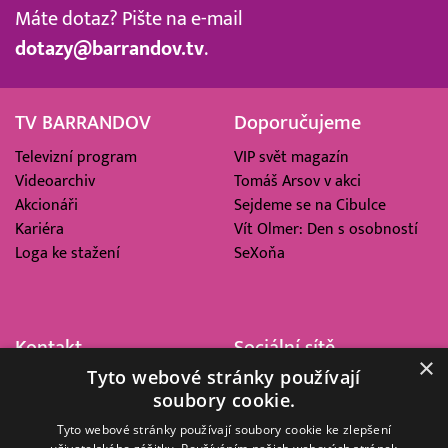
Máte dotaz? Pište na e-mail
dotazy@barrandov.tv
.
TV BARRANDOV
Doporučujeme
Televizní program
VIP svět magazín
Videoarchiv
Tomáš Arsov v akci
Akcionáři
Sejdeme se na Cibulce
Kariéra
Vít Olmer: Den s osobností
Loga ke stažení
SeXoňa
Kontakt
Sociální sítě
×
Tyto webové stránky používají
Barrandov Televizní Studio,
soubory cookie.
a.s.
Kříženeckého nám. 322
Tyto webové stránky používají soubory cookie ke zlepšení