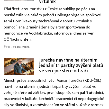
vrtulník
Třiatřicetiletou turistku z České republiky po pádu na
horské túře v alpském pohoří Höllengebirge ve spolkové
zemi Horní Rakousy zachraňoval v sobotu vrtulník s
pomocí lana. Zraněná žena byla transportována do
nemocnice ve Vöcklabrucku, informoval dnes server
OÖNachrichten.
ČTK - 23.06.2024
Jurečka navrhne na úterním
jednání tripartity zvýšení platů
ve veřejné sféře od září
Ministr práce a sociálních věcí Marian Jurečka (KDU-ČSL)
navrhne na úterním jednání tripartity zvýšení platů ve
veřejné sféře od září tzv. první skupině, kam patří úředníci,
pracovníci v kultuře, techničtí pracovníci či nepedagogické
síly ve školství, a zaměstnancům ve státní službě v rozmezí