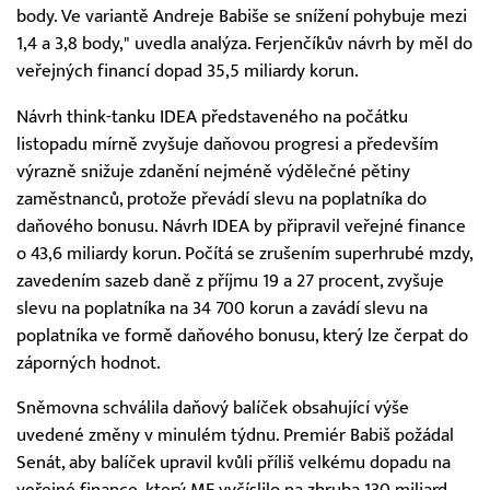
body. Ve variantě Andreje Babiše se snížení pohybuje mezi
1,4 a 3,8 body," uvedla analýza. Ferjenčíkův návrh by měl do
veřejných financí dopad 35,5 miliardy korun.
Návrh think-tanku IDEA představeného na počátku
listopadu mírně zvyšuje daňovou progresi a především
výrazně snižuje zdanění nejméně výdělečné pětiny
zaměstnanců, protože převádí slevu na poplatníka do
daňového bonusu. Návrh IDEA by připravil veřejné finance
o 43,6 miliardy korun. Počítá se zrušením superhrubé mzdy,
zavedením sazeb daně z příjmu 19 a 27 procent, zvyšuje
slevu na poplatníka na 34 700 korun a zavádí slevu na
poplatníka ve formě daňového bonusu, který lze čerpat do
záporných hodnot.
Sněmovna schválila daňový balíček obsahující výše
uvedené změny v minulém týdnu. Premiér Babiš požádal
Senát, aby balíček upravil kvůli příliš velkému dopadu na