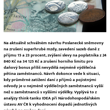
Na aktuálně schválném návrhu Poslanecké sněmovny
na zrušení superhrubé mzdy, zavedení sazeb daně z
příjmu 15 a 23 procent, zvýšení slevy na poplatníka z 24
840 Kč na 34 125 Kč a zrušení horního limitu pro
daňový bonus příliš nevydělá nejméně výdělečná
pětina zaměstnanců. Návrh dokonce vede k situaci,
kdy průměrné zatížení daní z příjmů a pojistnými
odvody je u nejméně výdělečných zaměstnanců vyšší
než u zaměstnanců s vyššími výdělky. Vyplývá to z
analýzy think-tanku IDEA při Národohospodářském
ústavu AV ČR k vyhodnocení dopadů jednotlivých