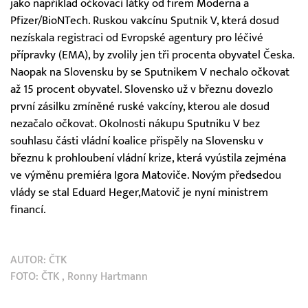
jako například očkovací látky od firem Moderna a
Pfizer/BioNTech. Ruskou vakcínu Sputnik V, která dosud
nezískala registraci od Evropské agentury pro léčivé
přípravky (EMA), by zvolily jen tři procenta obyvatel Česka.
Naopak na Slovensku by se Sputnikem V nechalo očkovat
až 15 procent obyvatel. Slovensko už v březnu dovezlo
první zásilku zmíněné ruské vakcíny, kterou ale dosud
nezačalo očkovat. Okolnosti nákupu Sputniku V bez
souhlasu části vládní koalice přispěly na Slovensku v
březnu k prohloubení vládní krize, která vyústila zejména
ve výměnu premiéra Igora Matoviče. Novým předsedou
vlády se stal Eduard Heger,Matovič je nyní ministrem
financí.
AUTOR:
ČTK
FOTO:
ČTK
, Ronny Hartmann