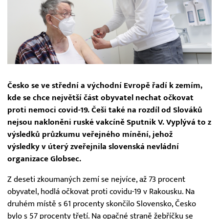
Česko se ve střední a východní Evropě řadí k zemím,
kde se chce největší část obyvatel nechat očkovat
proti nemoci covid-19. Češi také na rozdíl od Slováků
nejsou nakloněni ruské vakcíně Sputnik V. Vyplývá to z
výsledků průzkumu veřejného mínění, jehož
výsledky v úterý zveřejnila slovenská nevládní
organizace Globsec.
Z deseti zkoumaných zemí se nejvíce, až 73 procent
obyvatel, hodlá očkovat proti covidu-19 v Rakousku. Na
druhém místě s 61 procenty skončilo Slovensko, Česko
bylo s 57 procenty třetí. Na opačné straně žebříčku se