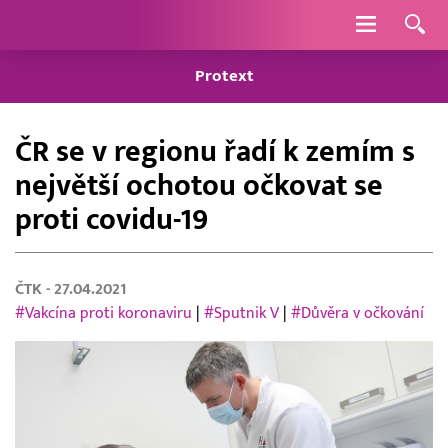
Navigace
Protext
ČR se v regionu řadí k zemím s
největší ochotou očkovat se
proti covidu-19
ČTK
- 27.04.2021
#Vakcína proti koronaviru
|
#Sputnik V
|
#Důvěra v očkování