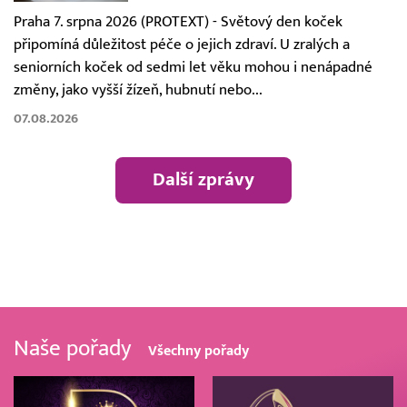
Praha 7. srpna 2026 (PROTEXT) - Světový den koček
připomíná důležitost péče o jejich zdraví. U zralých a
seniorních koček od sedmi let věku mohou i nenápadné
změny, jako vyšší žízeň, hubnutí nebo...
07.08.2026
Další zprávy
Naše pořady
Všechny pořady