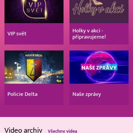
Holky v akci -
VIP svět
připravujeme!
Policie Delta
Naše zprávy
Video archiv
Všechny videa