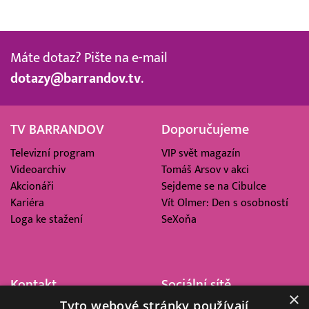
Máte dotaz? Pište na e-mail
dotazy@barrandov.tv
.
TV BARRANDOV
Doporučujeme
Televizní program
VIP svět magazín
Videoarchiv
Tomáš Arsov v akci
Akcionáři
Sejdeme se na Cibulce
Kariéra
Vít Olmer: Den s osobností
Loga ke stažení
SeXoňa
Kontakt
Sociální sítě
×
Tyto webové stránky používají
Barrandov Televizní Studio,