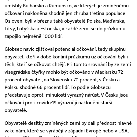
umístily Bulharsko a Rumunsko, ve kterých je zmíněnému
očkování nakloněna shodně jen zhruba třetina populace.
Osloveni byli v březnu také obyvatelé Polska, Maďarska,
Litvy, Lotyšska a Estonska, v každé zemi se do průzkumu
zapojilo nejméně 1000 lidí.
Globsec navíc zjišťoval potenciál očkování, tedy skupinu
obyvatel, kteří v době konání průzkumu už očkování byli i
těch, kteří se očkovat chtějí. Při tomto srovnání by ze zemí
visegrádské čtyřky mohlo být očkováno v Maďarsku 72
procent obyvatel, na Slovensku 70 procent, v Česku a
Polsku shodně 66 procent lidí. To podle Globsecu
představuje oproti minulosti výrazný nárůst. V Česku jsou
očkování proti covidu-19 výrazněji nakloněni starší
obyvatelé.
Obyvatelé desítky zmíněných zemí by dali přednost hlavně
vakcínám, které se vyrábějí v západní Evropě nebo v USA,