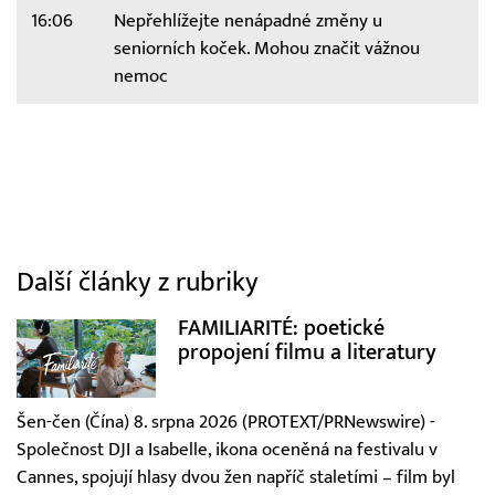
16:06
Nepřehlížejte nenápadné změny u
seniorních koček. Mohou značit vážnou
nemoc
Další články z rubriky
FAMILIARITÉ: poetické
propojení filmu a literatury
Šen-čen (Čína) 8. srpna 2026 (PROTEXT/PRNewswire) -
Společnost DJI a Isabelle, ikona oceněná na festivalu v
Cannes, spojují hlasy dvou žen napříč staletími – film byl