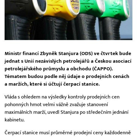
Ministr financí Zbyněk Stanjura (ODS) ve čtvrtek bude
jednat s Unií nezávislých petrolejářů a Českou asociací
petrolejářského průmyslu a obchodu (ČAPPO).
Tématem budou podle něj údaje o prodejních cenách
a maržích, které si účtují čerpací stanice.
Vláda s ohledem na výsledky kontroly prodejních cen
pohonných hmot velmi vážně zvažuje stanovení
maximálních marží, uvedl Stanjura po středečním jednání
kabinetu.
Čerpací stanice musí průměrné prodejní ceny každodenně