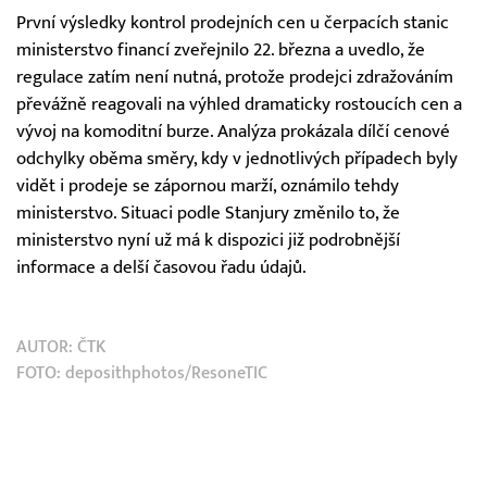
První výsledky kontrol prodejních cen u čerpacích stanic
ministerstvo financí zveřejnilo 22. března a uvedlo, že
regulace zatím není nutná, protože prodejci zdražováním
převážně reagovali na výhled dramaticky rostoucích cen a
vývoj na komoditní burze. Analýza prokázala dílčí cenové
odchylky oběma směry, kdy v jednotlivých případech byly
vidět i prodeje se zápornou marží, oznámilo tehdy
ministerstvo. Situaci podle Stanjury změnilo to, že
ministerstvo nyní už má k dispozici již podrobnější
informace a delší časovou řadu údajů.
AUTOR:
ČTK
FOTO: deposithphotos/ResoneTIC