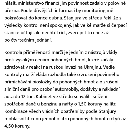
hlásit, ministerstvo financí jim povinnost zadalo v polovině
března. Podle dřívějších informací by monitoring měl
pokračovat do konce dubna. Stanjura ve středu řekl, že s
výsledky kontrol není spokojený. Jak velké marže si čerpací
stanice účtují, ale nechtěl říct, zveřejnit to chce až
po čtvrtečním jednání.
Kontrola přiměřenosti marží je jedním z nástrojů vlády
proti vysokým cenám pohonných hmot, které začaly
zdražovat v reakci na ruskou invazi na Ukrajinu. Vedle
kontroly marží vláda rozhodla také o zrušení povinného
přimíchávání biosložky do pohonných hmot a o zrušení
silniční daně pro osobní automobily, dodávky a nákladní
auta do 12 tun. Kabinet ve středu schválil i snížení
spotřební daně u benzinu a nafty o 1,50 koruny na litr.
Kombinace všech vládních opatření by podle Stanjury
mohla snížit cenu jednoho litru pohonných hmot o čtyři až
4,50 koruny.