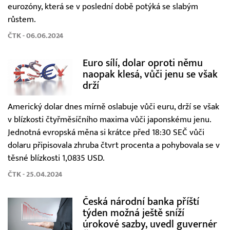
eurozóny, která se v poslední době potýká se slabým
růstem.
ČTK - 06.06.2024
Euro sílí, dolar oproti němu
naopak klesá, vůči jenu se však
drží
Americký dolar dnes mírně oslabuje vůči euru, drží se však
v blízkosti čtyřměsíčního maxima vůči japonskému jenu.
Jednotná evropská měna si krátce před 18:30 SEČ vůči
dolaru připisovala zhruba čtvrt procenta a pohybovala se v
těsné blízkosti 1,0835 USD.
ČTK - 25.04.2024
Česká národní banka příští
týden možná ještě sníží
úrokové sazby, uvedl guvernér