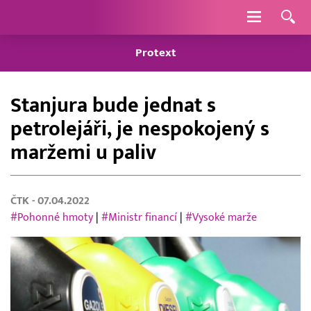
Navigace
Protext
Stanjura bude jednat s
petrolejáři, je nespokojený s
maržemi u paliv
ČTK
- 07.04.2022
#Pohonné hmoty
|
#Ministr financí
|
#Vysoké marže