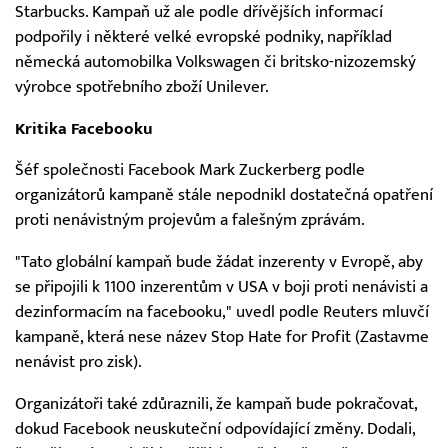
Starbucks. Kampaň už ale podle dřívějších informací
podpořily i některé velké evropské podniky, například
německá automobilka Volkswagen či britsko-nizozemský
výrobce spotřebního zboží Unilever.
Kritika Facebooku
Šéf společnosti Facebook Mark Zuckerberg podle
organizátorů kampaně stále nepodnikl dostatečná opatření
proti nenávistným projevům a falešným zprávám.
"Tato globální kampaň bude žádat inzerenty v Evropě, aby
se připojili k 1100 inzerentům v USA v boji proti nenávisti a
dezinformacím na facebooku," uvedl podle Reuters mluvčí
kampaně, která nese název Stop Hate for Profit (Zastavme
nenávist pro zisk).
Organizátoři také zdůraznili, že kampaň bude pokračovat,
dokud Facebook neuskuteční odpovídající změny. Dodali,