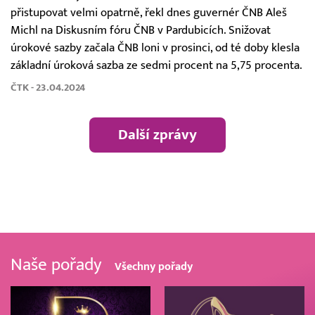
přistupovat velmi opatrně, řekl dnes guvernér ČNB Aleš
Michl na Diskusním fóru ČNB v Pardubicích. Snižovat
úrokové sazby začala ČNB loni v prosinci, od té doby klesla
základní úroková sazba ze sedmi procent na 5,75 procenta.
ČTK - 23.04.2024
Další zprávy
Naše pořady
Všechny pořady