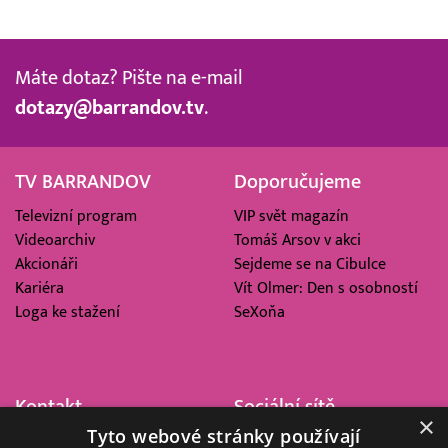
Máte dotaz? Pište na e-mail
dotazy@barrandov.tv
.
TV BARRANDOV
Doporučujeme
Televizní program
VIP svět magazín
Videoarchiv
Tomáš Arsov v akci
Akcionáři
Sejdeme se na Cibulce
Kariéra
Vít Olmer: Den s osobností
Loga ke stažení
SeXoňa
Kontakt
Sociální sítě
×
Tyto webové stránky používají
Barrandov Televizní Studio,