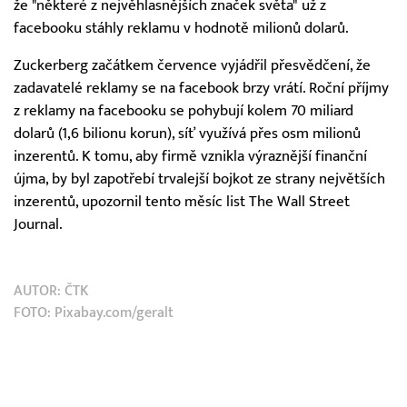
že "některé z nejvěhlasnějších značek světa" už z
facebooku stáhly reklamu v hodnotě milionů dolarů.
Zuckerberg začátkem července vyjádřil přesvědčení, že
zadavatelé reklamy se na facebook brzy vrátí. Roční příjmy
z reklamy na facebooku se pohybují kolem 70 miliard
dolarů (1,6 bilionu korun), síť využívá přes osm milionů
inzerentů. K tomu, aby firmě vznikla výraznější finanční
újma, by byl zapotřebí trvalejší bojkot ze strany největších
inzerentů, upozornil tento měsíc list The Wall Street
Journal.
AUTOR:
ČTK
FOTO: Pixabay.com/geralt