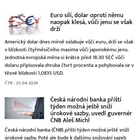
Euro sílí, dolar oproti němu
naopak klesá, vůči jenu se však
drží
Americký dolar dnes mírně oslabuje vůči euru, drží se však
v blízkosti čtyřměsíčního maxima vůči japonskému jenu.
Jednotná evropská měna si krátce před 18:30 SEČ vůči
dolaru připisovala zhruba čtvrt procenta a pohybovala se v
těsné blízkosti 1,0835 USD.
ČTK - 25.04.2024
Česká národní banka příští
týden možná ještě sníží
úrokové sazby, uvedl guvernér
ČNB Aleš Michl
Česká národní banka (ČNB) příští týden možná ještě sníží
úrokové sazby. Poté ale bude k dalšímu snižování sazeb