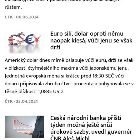
růstem.
ČTK - 06.06.2024
Euro sílí, dolar oproti němu
naopak klesá, vůči jenu se však
drží
Americký dolar dnes mírně oslabuje vůči euru, drží se však
v blízkosti čtyřměsíčního maxima vůči japonskému jenu.
Jednotná evropská měna si krátce před 18:30 SEČ vůči
dolaru připisovala zhruba čtvrt procenta a pohybovala se v
těsné blízkosti 1,0835 USD.
ČTK - 25.04.2024
Česká národní banka příští
týden možná ještě sníží
úrokové sazby, uvedl guvernér
ČNB Aleš Michl