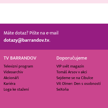
Máte dotaz? Pište na e-mail
dotazy@barrandov.tv
.
TV BARRANDOV
Doporučujeme
Televizní program
VIP svět magazín
Videoarchiv
Tomáš Arsov v akci
Akcionáři
Sejdeme se na Cibulce
Kariéra
Vít Olmer: Den s osobností
Loga ke stažení
SeXoňa