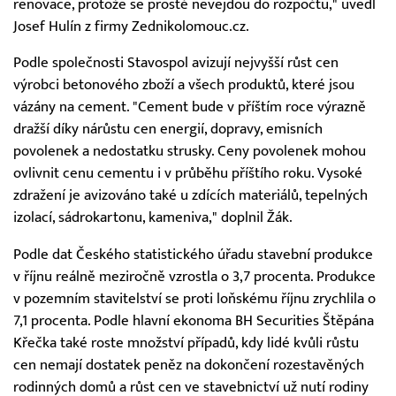
renovace, protože se prostě nevejdou do rozpočtu," uvedl
Josef Hulín z firmy Zednikolomouc.cz.
Podle společnosti Stavospol avizují nejvyšší růst cen
výrobci betonového zboží a všech produktů, které jsou
vázány na cement. "Cement bude v příštím roce výrazně
dražší díky nárůstu cen energií, dopravy, emisních
povolenek a nedostatku strusky. Ceny povolenek mohou
ovlivnit cenu cementu i v průběhu příštího roku. Vysoké
zdražení je avizováno také u zdících materiálů, tepelných
izolací, sádrokartonu, kameniva," doplnil Žák.
Podle dat Českého statistického úřadu stavební produkce
v říjnu reálně meziročně vzrostla o 3,7 procenta. Produkce
v pozemním stavitelství se proti loňskému říjnu zrychlila o
7,1 procenta. Podle hlavní ekonoma BH Securities Štěpána
Křečka také roste množství případů, kdy lidé kvůli růstu
cen nemají dostatek peněz na dokončení rozestavěných
rodinných domů a růst cen ve stavebnictví už nutí rodiny