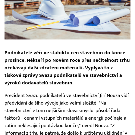
Podnikatelé věří ve stabilitu cen stavebnin do konce
prosince. Někteří po Novém roce přes nečitelnost trhu
očekávají další zdražení materiálů. Vyplývá to z
tiskové zprávy Svazu podnikatelů ve stavebnictví a
výroků dodavatelů stavebnin.
Prezident Svazu podnikatelů ve stavebnictví Jiří Nouza vidí
předvídání dalšího vývoje jako velmi složité. "Na
stavebnictví, v tom nejširším slova smyslu, působí řada
faktorů - cenami vstupních materiálů a energií počínaje a
zatím neklesající poptávkou konče," uvedl Nouza. "Z
informací z trhu je patrné, že došlo k určitému uklidnění v