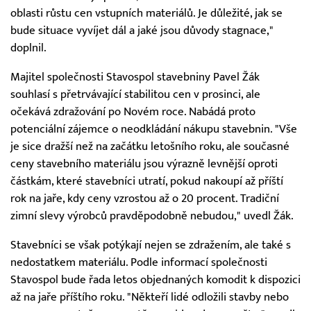
oblasti růstu cen vstupních materiálů. Je důležité, jak se
bude situace vyvíjet dál a jaké jsou důvody stagnace,"
doplnil.
Majitel společnosti Stavospol stavebniny Pavel Žák
souhlasí s přetrvávající stabilitou cen v prosinci, ale
očekává zdražování po Novém roce. Nabádá proto
potenciální zájemce o neodkládání nákupu stavebnin. "Vše
je sice dražší než na začátku letošního roku, ale současné
ceny stavebního materiálu jsou výrazně levnější oproti
částkám, které stavebníci utratí, pokud nakoupí až příští
rok na jaře, kdy ceny vzrostou až o 20 procent. Tradiční
zimní slevy výrobců pravděpodobně nebudou," uvedl Žák.
Stavebníci se však potýkají nejen se zdražením, ale také s
nedostatkem materiálu. Podle informací společnosti
Stavospol bude řada letos objednaných komodit k dispozici
až na jaře příštího roku. "Někteří lidé odložili stavby nebo