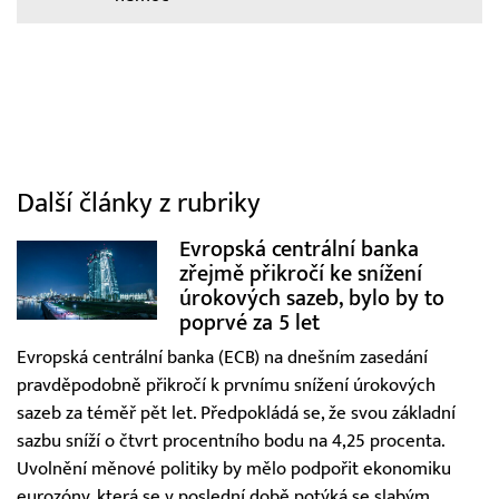
Další články z rubriky
Evropská centrální banka
zřejmě přikročí ke snížení
úrokových sazeb, bylo by to
poprvé za 5 let
Evropská centrální banka (ECB) na dnešním zasedání
pravděpodobně přikročí k prvnímu snížení úrokových
sazeb za téměř pět let. Předpokládá se, že svou základní
sazbu sníží o čtvrt procentního bodu na 4,25 procenta.
Uvolnění měnové politiky by mělo podpořit ekonomiku
eurozóny, která se v poslední době potýká se slabým