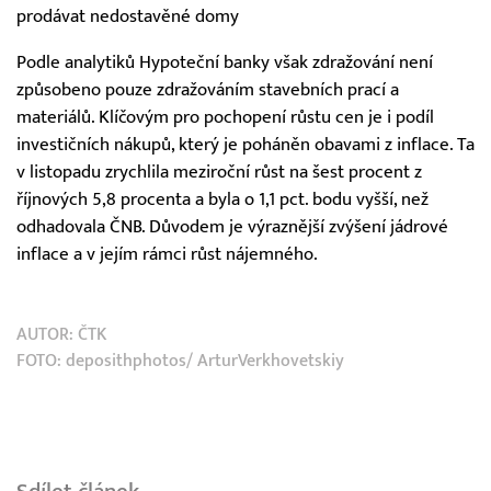
prodávat nedostavěné domy
Podle analytiků Hypoteční banky však zdražování není
způsobeno pouze zdražováním stavebních prací a
materiálů. Klíčovým pro pochopení růstu cen je i podíl
investičních nákupů, který je poháněn obavami z inflace. Ta
v listopadu zrychlila meziroční růst na šest procent z
říjnových 5,8 procenta a byla o 1,1 pct. bodu vyšší, než
odhadovala ČNB. Důvodem je výraznější zvýšení jádrové
inflace a v jejím rámci růst nájemného.
AUTOR:
ČTK
FOTO: deposithphotos/ ArturVerkhovetskiy