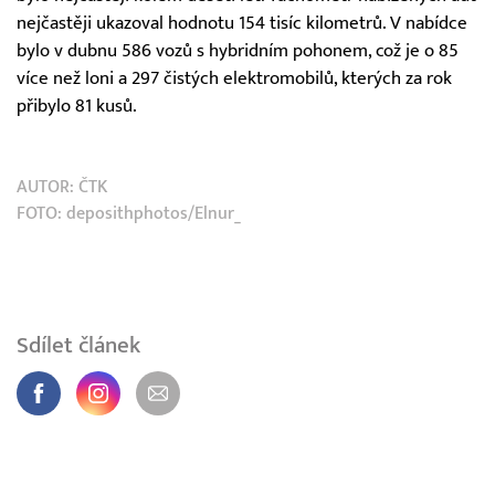
nejčastěji ukazoval hodnotu 154 tisíc kilometrů. V nabídce
bylo v dubnu 586 vozů s hybridním pohonem, což je o 85
více než loni a 297 čistých elektromobilů, kterých za rok
přibylo 81 kusů.
AUTOR:
ČTK
FOTO: deposithphotos/Elnur_
Sdílet článek