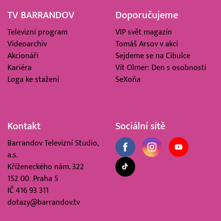
TV BARRANDOV
Doporučujeme
Televizní program
VIP svět magazín
Videoarchiv
Tomáš Arsov v akci
Akcionáři
Sejdeme se na Cibulce
Kariéra
Vít Olmer: Den s osobností
Loga ke stažení
SeXoňa
Kontakt
Sociální sítě
Barrandov Televizní Studio,
a.s.
Kříženeckého nám. 322
152 00 Praha 5
IČ 416 93 311
dotazy@barrandov.tv