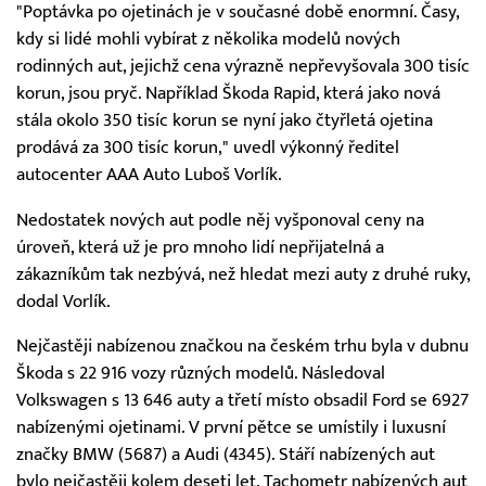
"Poptávka po ojetinách je v současné době enormní. Časy,
kdy si lidé mohli vybírat z několika modelů nových
rodinných aut, jejichž cena výrazně nepřevyšovala 300 tisíc
korun, jsou pryč. Například Škoda Rapid, která jako nová
stála okolo 350 tisíc korun se nyní jako čtyřletá ojetina
prodává za 300 tisíc korun," uvedl výkonný ředitel
autocenter AAA Auto Luboš Vorlík.
Nedostatek nových aut podle něj vyšponoval ceny na
úroveň, která už je pro mnoho lidí nepřijatelná a
zákazníkům tak nezbývá, než hledat mezi auty z druhé ruky,
dodal Vorlík.
Nejčastěji nabízenou značkou na českém trhu byla v dubnu
Škoda s 22 916 vozy různých modelů. Následoval
Volkswagen s 13 646 auty a třetí místo obsadil Ford se 6927
nabízenými ojetinami. V první pětce se umístily i luxusní
značky BMW (5687) a Audi (4345). Stáří nabízených aut
bylo nejčastěji kolem deseti let. Tachometr nabízených aut