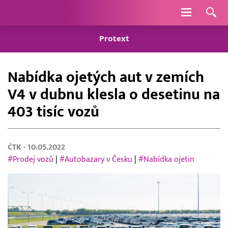
Navigace
Protext
Nabídka ojetých aut v zemích
V4 v dubnu klesla o desetinu na
403 tisíc vozů
ČTK
- 10.05.2022
#Prodej vozů
|
#Autobazary v Česku
|
#Nabídka ojetin