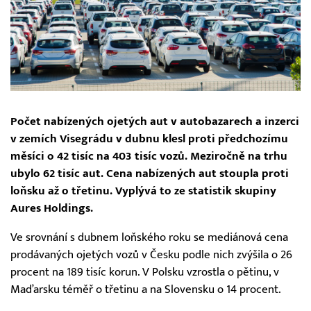
Počet nabízených ojetých aut v autobazarech a inzerci
v zemích Visegrádu v dubnu klesl proti předchozímu
měsíci o 42 tisíc na 403 tisíc vozů. Meziročně na trhu
ubylo 62 tisíc aut. Cena nabízených aut stoupla proti
loňsku až o třetinu. Vyplývá to ze statistik skupiny
Aures Holdings.
Ve srovnání s dubnem loňského roku se mediánová cena
prodávaných ojetých vozů v Česku podle nich zvýšila o 26
procent na 189 tisíc korun. V Polsku vzrostla o pětinu, v
Maďarsku téměř o třetinu a na Slovensku o 14 procent.