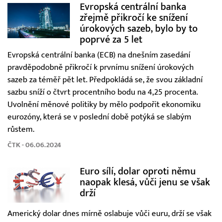
Evropská centrální banka
zřejmě přikročí ke snížení
úrokových sazeb, bylo by to
poprvé za 5 let
Evropská centrální banka (ECB) na dnešním zasedání
pravděpodobně přikročí k prvnímu snížení úrokových
sazeb za téměř pět let. Předpokládá se, že svou základní
sazbu sníží o čtvrt procentního bodu na 4,25 procenta.
Uvolnění měnové politiky by mělo podpořit ekonomiku
eurozóny, která se v poslední době potýká se slabým
růstem.
ČTK - 06.06.2024
Euro sílí, dolar oproti němu
naopak klesá, vůči jenu se však
drží
Americký dolar dnes mírně oslabuje vůči euru, drží se však