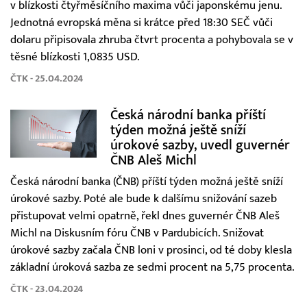
v blízkosti čtyřměsíčního maxima vůči japonskému jenu.
Jednotná evropská měna si krátce před 18:30 SEČ vůči
dolaru připisovala zhruba čtvrt procenta a pohybovala se v
těsné blízkosti 1,0835 USD.
ČTK - 25.04.2024
Česká národní banka příští
týden možná ještě sníží
úrokové sazby, uvedl guvernér
ČNB Aleš Michl
Česká národní banka (ČNB) příští týden možná ještě sníží
úrokové sazby. Poté ale bude k dalšímu snižování sazeb
přistupovat velmi opatrně, řekl dnes guvernér ČNB Aleš
Michl na Diskusním fóru ČNB v Pardubicích. Snižovat
úrokové sazby začala ČNB loni v prosinci, od té doby klesla
základní úroková sazba ze sedmi procent na 5,75 procenta.
ČTK - 23.04.2024