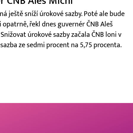
r ČNB Aleš Michl
á ještě sníží úrokové sazby. Poté ale bude
i opatrně, řekl dnes guvernér ČNB Aleš
 Snižovat úrokové sazby začala ČNB loni v
á sazba ze sedmi procent na 5,75 procenta.