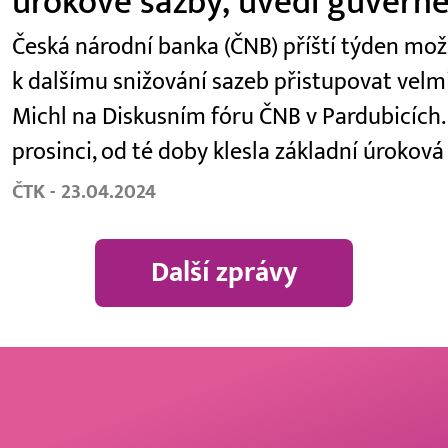
úrokové sazby, uvedl guverné
Česká národní banka (ČNB) příští týden možn
k dalšímu snižování sazeb přistupovat velm
Michl na Diskusním fóru ČNB v Pardubicích.
prosinci, od té doby klesla základní úrokov
ČTK - 23.04.2024
Další zprávy