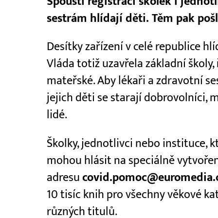
Spouští registraci školek i jednot
sestrám hlídají děti. Těm pak po
Desítky zařízení v celé republice h
Vláda totiž uzavřela základní školy,
mateřské. Aby lékaři a zdravotní s
jejich děti se starají dobrovolníci, 
lidé.
Školky, jednotlivci nebo instituce, k
mohou hlásit na speciálně vytvoře
adresu
covid.pomoc@euromedia.
10 tisíc knih pro všechny věkové kat
různých titulů.