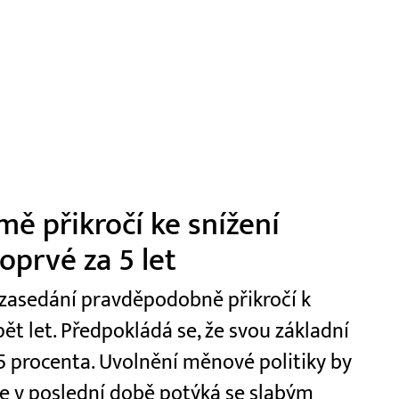
mě přikročí ke snížení
oprvé za 5 let
 zasedání pravděpodobně přikročí k
t let. Předpokládá se, že svou základní
5 procenta. Uvolnění měnové politiky by
e v poslední době potýká se slabým