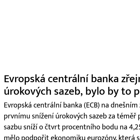
Evropská centrální banka zřej
úrokových sazeb, bylo by to p
Evropská centrální banka (ECB) na dnešním
prvnímu snížení úrokových sazeb za téměř pě
sazbu sníží o čtvrt procentního bodu na 4,2
mělo podpořit ekonomiku eurozóny, která s