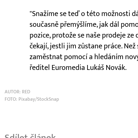
"Snažíme se teď o této možnosti dát 
současně přemýšlíme, jak dál pomoc
pozice, protože se naše prodeje ze
čekají, jestli jim zůstane práce. Než
zaměstnat pomocí a hledáním novýc
ředitel Euromedia Lukáš Novák.
AUTOR:
RED
FOTO: Pixabay/StockSnap
Sdílet článek