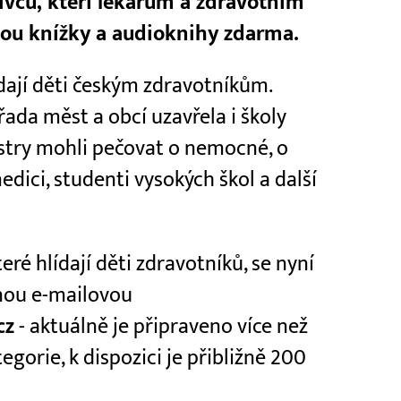
livců, kteří lékařům a zdravotním
šlou knížky a audioknihy zdarma.
lídají děti českým zdravotníkům.
 řada měst a obcí uzavřela i školy
estry mohli pečovat o nemocné, o
medici, studenti vysokých škol a další
teré hlídají děti zdravotníků, se nyní
nou e-mailovou
cz
- aktuálně je připraveno více než
egorie, k dispozici je přibližně 200