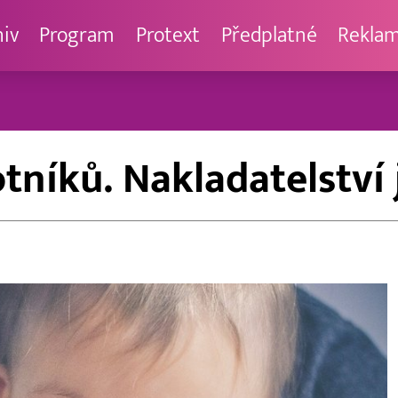
hiv
Program
Protext
Předplatné
Rekla
otníků. Nakladatelství