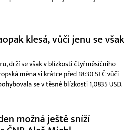
aopak klesá, vůči jenu se však
u, drží se však v blízkosti čtyřměsíčního
opská měna si krátce před 18:30 SEČ vůči
pohybovala se v těsné blízkosti 1,0835 USD.
den možná ještě sníží