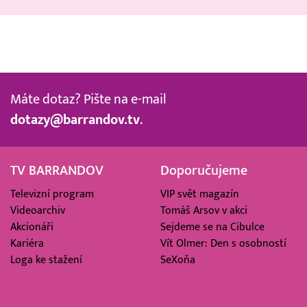
Máte dotaz? Pište na e-mail
dotazy@barrandov.tv
.
TV BARRANDOV
Doporučujeme
Televizní program
VIP svět magazín
Videoarchiv
Tomáš Arsov v akci
Akcionáři
Sejdeme se na Cibulce
Kariéra
Vít Olmer: Den s osobností
Loga ke stažení
SeXoňa