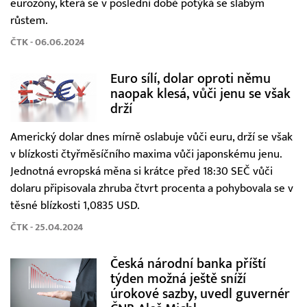
eurozóny, která se v poslední době potýká se slabým
růstem.
ČTK - 06.06.2024
Euro sílí, dolar oproti němu
naopak klesá, vůči jenu se však
drží
Americký dolar dnes mírně oslabuje vůči euru, drží se však
v blízkosti čtyřměsíčního maxima vůči japonskému jenu.
Jednotná evropská měna si krátce před 18:30 SEČ vůči
dolaru připisovala zhruba čtvrt procenta a pohybovala se v
těsné blízkosti 1,0835 USD.
ČTK - 25.04.2024
Česká národní banka příští
týden možná ještě sníží
úrokové sazby, uvedl guvernér