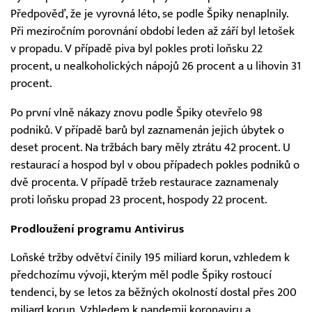
Předpověď, že je vyrovná léto, se podle Špiky nenaplnily.
Při meziročním porovnání období leden až září byl letošek
v propadu. V případě piva byl pokles proti loňsku 22
procent, u nealkoholických nápojů 26 procent a u lihovin 31
procent.
Po první vlně nákazy znovu podle Špiky otevřelo 98
podniků. V případě barů byl zaznamenán jejich úbytek o
deset procent. Na tržbách bary měly ztrátu 42 procent. U
restaurací a hospod byl v obou případech pokles podniků o
dvě procenta. V případě tržeb restaurace zaznamenaly
proti loňsku propad 23 procent, hospody 22 procent.
Prodloužení programu Antivirus
Loňské tržby odvětví činily 195 miliard korun, vzhledem k
předchozímu vývoji, kterým měl podle Špiky rostoucí
tendenci, by se letos za běžných okolností dostal přes 200
miliard korun. Vzhledem k pandemii koronaviru a