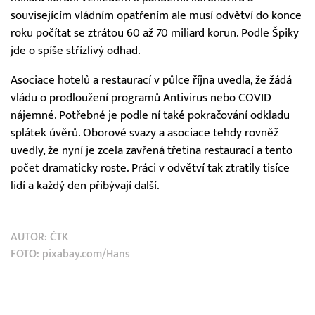
souvisejícím vládním opatřením ale musí odvětví do konce
roku počítat se ztrátou 60 až 70 miliard korun. Podle Špiky
jde o spíše střízlivý odhad.
Asociace hotelů a restaurací v půlce října uvedla, že žádá
vládu o prodloužení programů Antivirus nebo COVID
nájemné. Potřebné je podle ní také pokračování odkladu
splátek úvěrů. Oborové svazy a asociace tehdy rovněž
uvedly, že nyní je zcela zavřená třetina restaurací a tento
počet dramaticky roste. Práci v odvětví tak ztratily tisíce
lidí a každý den přibývají další.
AUTOR:
ČTK
FOTO: pixabay.com/Hans