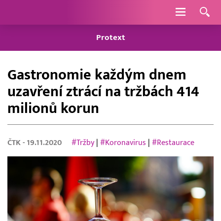
Navigace
Protext
Gastronomie každým dnem
uzavření ztrácí na tržbách 414
milionů korun
ČTK
- 19.11.2020
#Tržby
|
#Koronavirus
|
#Restaurace