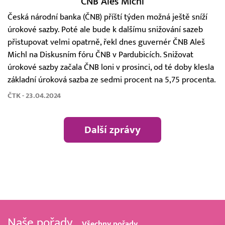
ČNB Aleš Michl
Česká národní banka (ČNB) příští týden možná ještě sníží
úrokové sazby. Poté ale bude k dalšímu snižování sazeb
přistupovat velmi opatrně, řekl dnes guvernér ČNB Aleš
Michl na Diskusním fóru ČNB v Pardubicích. Snižovat
úrokové sazby začala ČNB loni v prosinci, od té doby klesla
základní úroková sazba ze sedmi procent na 5,75 procenta.
ČTK - 23.04.2024
Další zprávy
Naše pořady
Všechny pořady