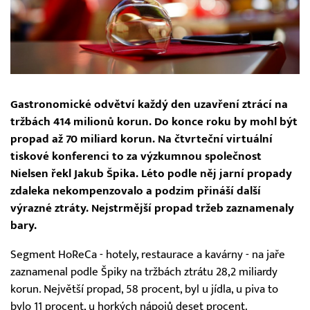
Gastronomické odvětví každý den uzavření ztrácí na
tržbách 414 milionů korun. Do konce roku by mohl být
propad až 70 miliard korun. Na čtvrteční virtuální
tiskové konferenci to za výzkumnou společnost
Nielsen řekl Jakub Špika. Léto podle něj jarní propady
zdaleka nekompenzovalo a podzim přináší další
výrazné ztráty. Nejstrmější propad tržeb zaznamenaly
bary.
Segment HoReCa - hotely, restaurace a kavárny - na jaře
zaznamenal podle Špiky na tržbách ztrátu 28,2 miliardy
korun. Největší propad, 58 procent, byl u jídla, u piva to
bylo 11 procent, u horkých nápojů deset procent.