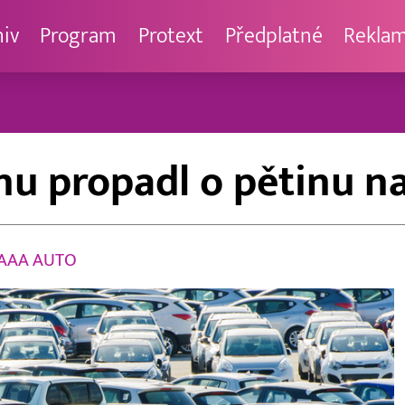
hiv
Program
Protext
Předplatné
Rekla
nu propadl o pětinu na
AAA AUTO