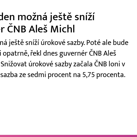
den možná ještě sníží
r ČNB Aleš Michl
á ještě sníží úrokové sazby. Poté ale bude
i opatrně, řekl dnes guvernér ČNB Aleš
 Snižovat úrokové sazby začala ČNB loni v
á sazba ze sedmi procent na 5,75 procenta.