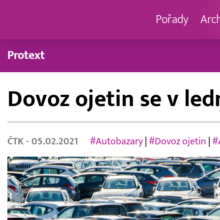
Pořady
Arc
Protext
Dovoz ojetin se v led
ČTK
- 05.02.2021
#Autobazary
|
#Dovoz ojetin
|
#