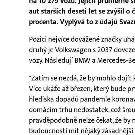
na 10 279 vozů. Jejich průměrné st
aut starších deseti let se zvýšil o
procenta. Vyplývá to z údajů Sva
Pozici nejvíce dovážené značky uhá
druhý je Volkswagen s 2037 dovezen
vozy. Následují BMW a Mercedes-Be
"Zatím se nezdá, že by mohlo dojít
Více ukáže až březen, který bude 
hlediska dopadů pandemie koronavir
domácím trhu nedostatek, což šrou
pravděpodobně nelze čekat, že by n
budoucnosti mít nějaký zásadnější v