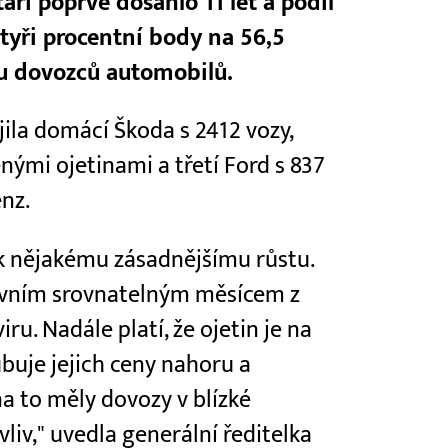
áří poprvé dosáhlo 11 let a podíl
 čtyři procentní body na 56,5
zu dovozců automobilů.
jila domácí Škoda s 2412 vozy,
ými ojetinami a třetí Ford s 837
nz.
 k nějakému zásadnějšímu růstu.
prvním srovnatelným měsícem z
u. Nadále platí, že ojetin je na
buje jejich ceny nahoru a
a to měly dovozy v blízké
liv," uvedla generální ředitelka