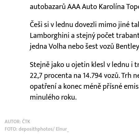
autobazarů AAA Auto Karolína Top
Češi si v lednu dovezli mimo jiné ta
Lamborghini a stejný počet traban
jedna Volha nebo šest vozů Bentley
Stejně jako u ojetin klesl v lednu i 
22,7 procenta na 14.794 vozů. Trh n
opatření a konec méně přísné emis
minulého roku.
AUTOR:
ČTK
FOTO: deposithphotos/ Elnur_