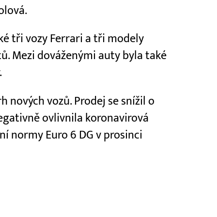
olová.
ké tři vozy Ferrari a tři modely
tů. Mezi dováženými auty byla také
.
trh nových vozů. Prodej se snížil o
egativně ovlivnila koronavirová
ní normy Euro 6 DG v prosinci