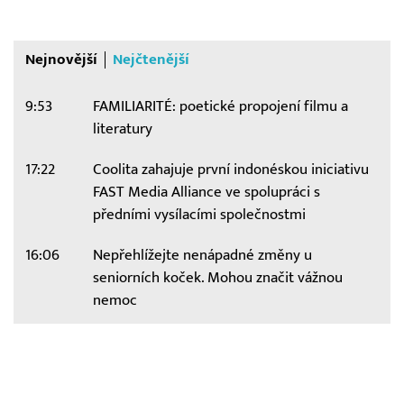
Nejnovější
Nejčtenější
9:53
FAMILIARITÉ: poetické propojení filmu a
literatury
17:22
Coolita zahajuje první indonéskou iniciativu
FAST Media Alliance ve spolupráci s
předními vysílacími společnostmi
16:06
Nepřehlížejte nenápadné změny u
seniorních koček. Mohou značit vážnou
nemoc