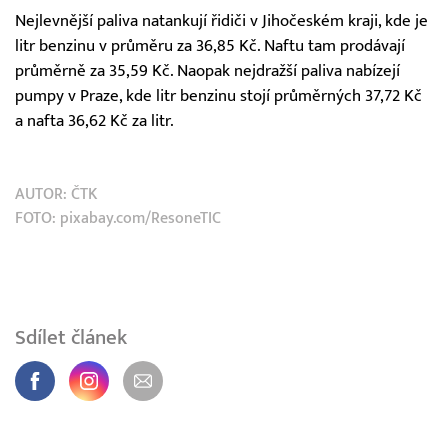
Nejlevnější paliva natankují řidiči v Jihočeském kraji, kde je
litr benzinu v průměru za 36,85 Kč. Naftu tam prodávají
průměrně za 35,59 Kč. Naopak nejdražší paliva nabízejí
pumpy v Praze, kde litr benzinu stojí průměrných 37,72 Kč
a nafta 36,62 Kč za litr.
AUTOR:
ČTK
FOTO: pixabay.com/ResoneTIC
Sdílet článek