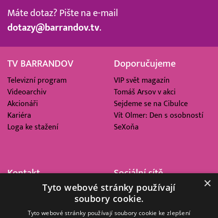
Máte dotaz? Pište na e-mail
dotazy@barrandov.tv
.
TV BARRANDOV
Doporučujeme
Televizní program
VIP svět magazín
Videoarchiv
Tomáš Arsov v akci
Akcionáři
Sejdeme se na Cibulce
Kariéra
Vít Olmer: Den s osobností
Loga ke stažení
SeXoňa
Kontakt
Sociální sítě
×
Tyto webové stránky používají
Barrandov Televizní Studio,
soubory cookie.
a.s.
Kříženeckého nám. 322
Tyto webové stránky používají soubory cookie ke zlepšení