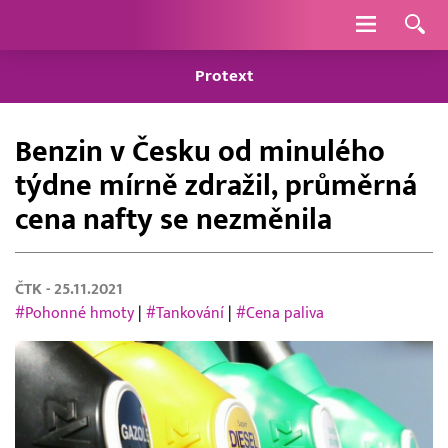
Navigace
Protext
Benzin v Česku od minulého
týdne mírně zdražil, průměrná
cena nafty se nezměnila
ČTK
- 25.11.2021
#Pohonné hmoty
|
#Tankování
|
#Cena paliva