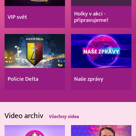
Holky v akci -
VIP svět
připravujeme!
Policie Delta
Naše zprávy
Video archiv
Všechny videa