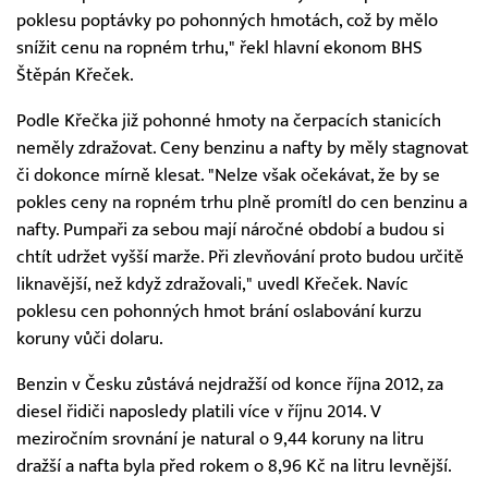
poklesu poptávky po pohonných hmotách, což by mělo
snížit cenu na ropném trhu," řekl hlavní ekonom BHS
Štěpán Křeček.
Podle Křečka již pohonné hmoty na čerpacích stanicích
neměly zdražovat. Ceny benzinu a nafty by měly stagnovat
či dokonce mírně klesat. "Nelze však očekávat, že by se
pokles ceny na ropném trhu plně promítl do cen benzinu a
nafty. Pumpaři za sebou mají náročné období a budou si
chtít udržet vyšší marže. Při zlevňování proto budou určitě
liknavější, než když zdražovali," uvedl Křeček. Navíc
poklesu cen pohonných hmot brání oslabování kurzu
koruny vůči dolaru.
Benzin v Česku zůstává nejdražší od konce října 2012, za
diesel řidiči naposledy platili více v říjnu 2014. V
meziročním srovnání je natural o 9,44 koruny na litru
dražší a nafta byla před rokem o 8,96 Kč na litru levnější.