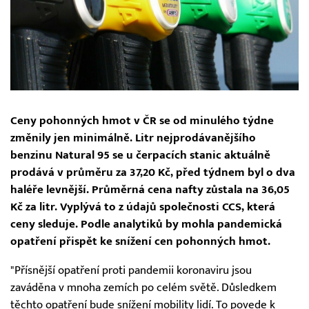
Ceny pohonných hmot v ČR se od minulého týdne
změnily jen minimálně. Litr nejprodávanějšího
benzinu Natural 95 se u čerpacích stanic aktuálně
prodává v průměru za 37,20 Kč, před týdnem byl o dva
haléře levnější. Průměrná cena nafty zůstala na 36,05
Kč za litr. Vyplývá to z údajů společnosti CCS, která
ceny sleduje. Podle analytiků by mohla pandemická
opatření přispět ke snížení cen pohonných hmot.
"Přísnější opatření proti pandemii koronaviru jsou
zaváděna v mnoha zemích po celém světě. Důsledkem
těchto opatření bude snížení mobility lidí. To povede k