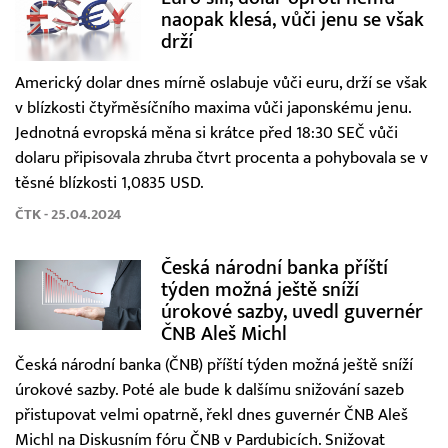
naopak klesá, vůči jenu se však
drží
Americký dolar dnes mírně oslabuje vůči euru, drží se však
v blízkosti čtyřměsíčního maxima vůči japonskému jenu.
Jednotná evropská měna si krátce před 18:30 SEČ vůči
dolaru připisovala zhruba čtvrt procenta a pohybovala se v
těsné blízkosti 1,0835 USD.
ČTK - 25.04.2024
Česká národní banka příští
týden možná ještě sníží
úrokové sazby, uvedl guvernér
ČNB Aleš Michl
Česká národní banka (ČNB) příští týden možná ještě sníží
úrokové sazby. Poté ale bude k dalšímu snižování sazeb
přistupovat velmi opatrně, řekl dnes guvernér ČNB Aleš
Michl na Diskusním fóru ČNB v Pardubicích. Snižovat