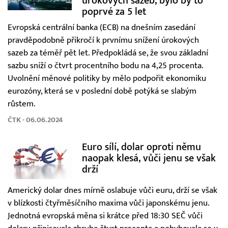
úrokových sazeb, bylo by to
poprvé za 5 let
Evropská centrální banka (ECB) na dnešním zasedání
pravděpodobně přikročí k prvnímu snížení úrokových
sazeb za téměř pět let. Předpokládá se, že svou základní
sazbu sníží o čtvrt procentního bodu na 4,25 procenta.
Uvolnění měnové politiky by mělo podpořit ekonomiku
eurozóny, která se v poslední době potýká se slabým
růstem.
ČTK - 06.06.2024
Euro sílí, dolar oproti němu
naopak klesá, vůči jenu se však
drží
Americký dolar dnes mírně oslabuje vůči euru, drží se však
v blízkosti čtyřměsíčního maxima vůči japonskému jenu.
Jednotná evropská měna si krátce před 18:30 SEČ vůči