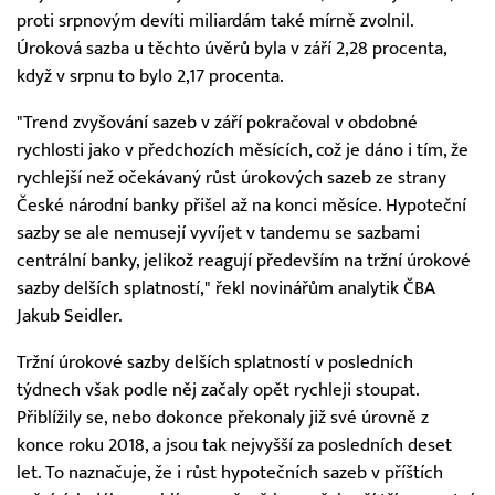
proti srpnovým devíti miliardám také mírně zvolnil.
Úroková sazba u těchto úvěrů byla v září 2,28 procenta,
když v srpnu to bylo 2,17 procenta.
"Trend zvyšování sazeb v září pokračoval v obdobné
rychlosti jako v předchozích měsících, což je dáno i tím, že
rychlejší než očekávaný růst úrokových sazeb ze strany
České národní banky přišel až na konci měsíce. Hypoteční
sazby se ale nemusejí vyvíjet v tandemu se sazbami
centrální banky, jelikož reagují především na tržní úrokové
sazby delších splatností," řekl novinářům analytik ČBA
Jakub Seidler.
Tržní úrokové sazby delších splatností v posledních
týdnech však podle něj začaly opět rychleji stoupat.
Přiblížily se, nebo dokonce překonaly již své úrovně z
konce roku 2018, a jsou tak nejvyšší za posledních deset
let. To naznačuje, že i růst hypotečních sazeb v příštích