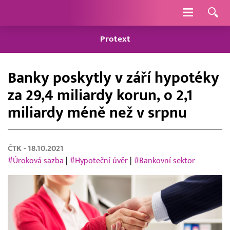
Navigace
Protext
Banky poskytly v září hypotéky
za 29,4 miliardy korun, o 2,1
miliardy méně než v srpnu
ČTK
- 18.10.2021
#Úroková sazba
|
#Hypoteční úvěr
|
#Bankovní sektor