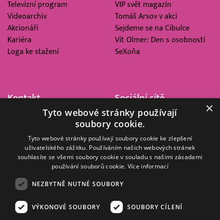
Televizní program
VIP svět magazín
Videoarchiv
Tomáš Arsov v akci
Akcionáři
Sejdeme se na Cibulce
Kariéra
Vít Olmer: Den s osobností
Loga ke stažení
SeXoňa
Kontakt
Sociální sítě
×
Tyto webové stránky používají
Barrandov Televizní Studio,
soubory cookie.
a.s.
Kříženeckého nám. 322
Tyto webové stránky používají soubory cookie ke zlepšení
uživatelského zážitku. Používáním našich webových stránek
152 00 Praha 5
souhlasíte se všemi soubory cookie v souladu s našimi zásadami
IČ 416 93 311
používání souborů cookie.
Více informací
dotazy@barrandov.tv
NEZBYTNĚ NUTNÉ SOUBORY
VÝKONOVÉ SOUBORY
SOUBORY CÍLENÍ
© 2008–2026 EMPRESA MEDIA, a.s. Všechna práva vyhrazena.