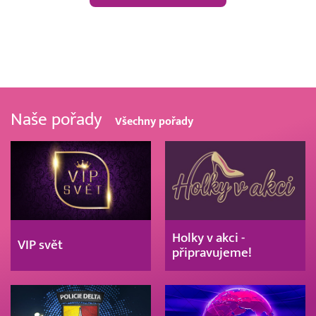
Naše pořady
Všechny pořady
Holky v akci -
VIP svět
připravujeme!