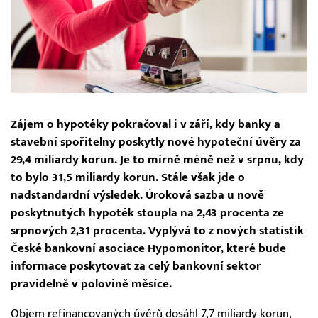
Zájem o hypotéky pokračoval i v září, kdy banky a
stavební spořitelny poskytly nové hypoteční úvěry za
29,4 miliardy korun. Je to mírně méně než v srpnu, kdy
to bylo 31,5 miliardy korun. Stále však jde o
nadstandardní výsledek. Úroková sazba u nově
poskytnutých hypoték stoupla na 2,43 procenta ze
srpnových 2,31 procenta. Vyplývá to z nových statistik
České bankovní asociace Hypomonitor, které bude
informace poskytovat za celý bankovní sektor
pravidelně v polovině měsíce.
Objem refinancovaných úvěrů dosáhl 7,7 miliardy korun,