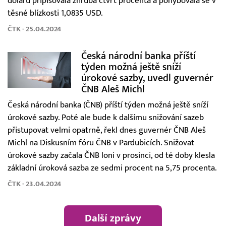
dolaru připisovala zhruba čtvrt procenta a pohybovala se v
těsné blízkosti 1,0835 USD.
ČTK - 25.04.2024
Česká národní banka příští
týden možná ještě sníží
úrokové sazby, uvedl guvernér
ČNB Aleš Michl
Česká národní banka (ČNB) příští týden možná ještě sníží
úrokové sazby. Poté ale bude k dalšímu snižování sazeb
přistupovat velmi opatrně, řekl dnes guvernér ČNB Aleš
Michl na Diskusním fóru ČNB v Pardubicích. Snižovat
úrokové sazby začala ČNB loni v prosinci, od té doby klesla
základní úroková sazba ze sedmi procent na 5,75 procenta.
ČTK - 23.04.2024
Další zprávy