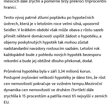
měsících dále zrychlí a poměrně brzy překročí tříprocentní
hranici.
Tento vývoj patrně ztlumí poptávku po hypotečních
úvěrech, která je v letošním roce velmi silná, upozornil
Seidler. V krátkém období však může obava z růstu sazeb
přimět některé domácnosti uspíšit žádost o hypotéku, a
objemy poskytnutých hypoték tak mohou zůstat
nadstandardní navzdory rostoucím sazbám. Letošní rok
každopádně bude z pohledu nových hypoték bezesporu
rekordní a bude jej obtížné dlouho překonat, dodal.
Průměrná hypotéka byla v září 3,34 milionů korun.
Postupné zvyšování velikosti hypotéky je dáno tím, že růst
cen nemovitostí pokračuje ve svižném tempu.Meziroční
dynamika cen nemovitostí ve druhém čtvrtletí dále
zrychlila k 15 procentům a patřila mezi tři nejvyšší v zemích
EU.