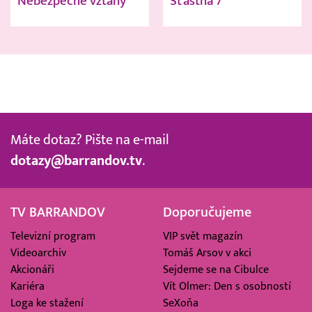
Nebezpečné vztahy
Šťastná 7
Máte dotaz? Pište na e-mail
dotazy@barrandov.tv
.
TV BARRANDOV
Doporučujeme
Televizní program
VIP svět magazín
Videoarchiv
Tomáš Arsov v akci
Akcionáři
Sejdeme se na Cibulce
Kariéra
Vít Olmer: Den s osobností
Loga ke stažení
SeXoňa