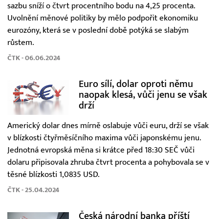
sazbu sníží o čtvrt procentního bodu na 4,25 procenta.
Uvolnění měnové politiky by mělo podpořit ekonomiku
eurozóny, která se v poslední době potýká se slabým
růstem.
ČTK - 06.06.2024
Euro sílí, dolar oproti němu
naopak klesá, vůči jenu se však
drží
Americký dolar dnes mírně oslabuje vůči euru, drží se však
v blízkosti čtyřměsíčního maxima vůči japonskému jenu.
Jednotná evropská měna si krátce před 18:30 SEČ vůči
dolaru připisovala zhruba čtvrt procenta a pohybovala se v
těsné blízkosti 1,0835 USD.
ČTK - 25.04.2024
Česká národní banka příští