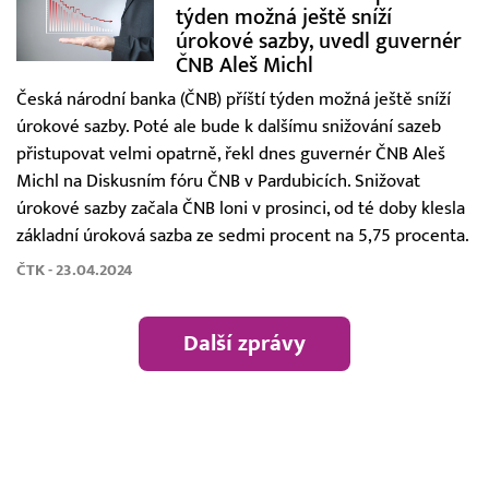
týden možná ještě sníží
úrokové sazby, uvedl guvernér
ČNB Aleš Michl
Česká národní banka (ČNB) příští týden možná ještě sníží
úrokové sazby. Poté ale bude k dalšímu snižování sazeb
přistupovat velmi opatrně, řekl dnes guvernér ČNB Aleš
Michl na Diskusním fóru ČNB v Pardubicích. Snižovat
úrokové sazby začala ČNB loni v prosinci, od té doby klesla
základní úroková sazba ze sedmi procent na 5,75 procenta.
ČTK - 23.04.2024
Další zprávy