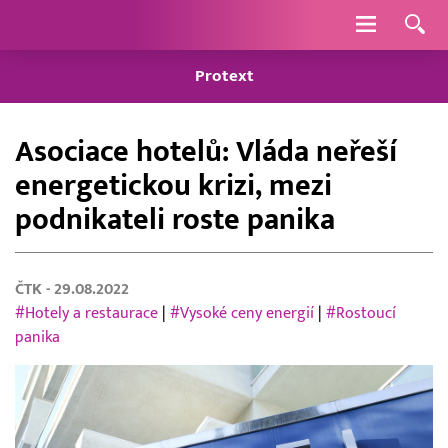
Navigace
Protext
Asociace hotelů: Vláda neřeší
energetickou krizi, mezi
podnikateli roste panika
ČTK
- 29.08.2022
#Hotely a restaurace
|
#Vysoké ceny energií
|
#Rostoucí
panika