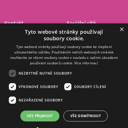
Kontakt
Sociální sítě
×
Tyto webové stránky používají
Barrandov Televizní Studio,
soubory cookie.
a.s.
Kříženeckého nám. 322
Tyto webové stránky používají soubory cookie ke zlepšení
uživatelského zážitku. Používáním našich webových stránek
152 00 Praha 5
souhlasíte se všemi soubory cookie v souladu s našimi zásadami
IČ 416 93 311
používání souborů cookie.
Více informací
dotazy@barrandov.tv
NEZBYTNĚ NUTNÉ SOUBORY
VÝKONOVÉ SOUBORY
SOUBORY CÍLENÍ
© 2008–2026 EMPRESA MEDIA, a.s. Všechna práva vyhrazena.
Kompletní pravidla využívání obsahu webu
najdete ZDE
.
NEZAŘAZENÉ SOUBORY
Zásady ochrany osobních a dalších zpracovávaných údajů
.
Nastavení Cookies
.
Informace o měření sledovanosti videa ve video archivu
VŠE PŘIJMOUT
VŠE ODMÍTNOUT
Nielsen Digital Measurement
. Využíváme grafické podklady z