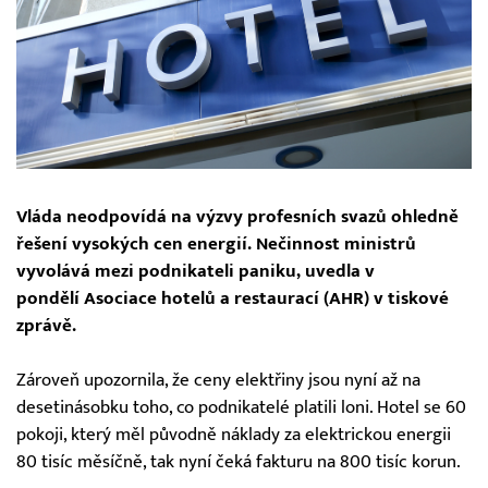
Vláda neodpovídá na výzvy profesních svazů ohledně
řešení vysokých cen energií. Nečinnost ministrů
vyvolává mezi podnikateli paniku, uvedla v
pondělí Asociace hotelů a restaurací (AHR) v tiskové
zprávě.
Zároveň upozornila, že ceny elektřiny jsou nyní až na
desetinásobku toho, co podnikatelé platili loni. Hotel se 60
pokoji, který měl původně náklady za elektrickou energii
80 tisíc měsíčně, tak nyní čeká fakturu na 800 tisíc korun.