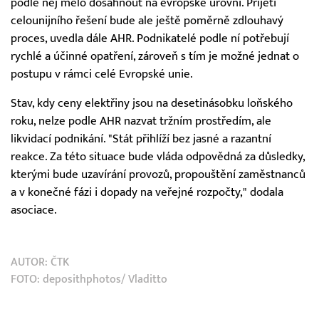
podle něj mělo dosáhnout na evropské úrovni. Přijetí
celounijního řešení bude ale ještě poměrně zdlouhavý
proces, uvedla dále AHR. Podnikatelé podle ní potřebují
rychlé a účinné opatření, zároveň s tím je možné jednat o
postupu v rámci celé Evropské unie.
Stav, kdy ceny elektřiny jsou na desetinásobku loňského
roku, nelze podle AHR nazvat tržním prostředím, ale
likvidací podnikání. "Stát přihlíží bez jasné a razantní
reakce. Za této situace bude vláda odpovědná za důsledky,
kterými bude uzavírání provozů, propouštění zaměstnanců
a v konečné fázi i dopady na veřejné rozpočty," dodala
asociace.
AUTOR:
ČTK
FOTO: deposithphotos/ Vladitto