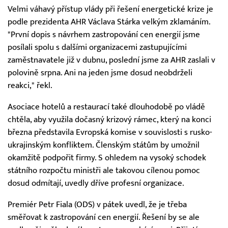
Velmi váhavý přístup vlády při řešení energetické krize je
podle prezidenta AHR Václava Stárka velkým zklamáním.
"První dopis s návrhem zastropování cen energií jsme
posílali spolu s dalšími organizacemi zastupujícími
zaměstnavatele již v dubnu, poslední jsme za AHR zaslali v
polovině srpna. Ani na jeden jsme dosud neobdrželi
reakci," řekl.
Asociace hotelů a restaurací také dlouhodobě po vládě
chtěla, aby využila dočasný krizový rámec, který na konci
března představila Evropská komise v souvislosti s rusko-
ukrajinským konfliktem. Členským státům by umožnil
okamžitě podpořit firmy. S ohledem na vysoký schodek
státního rozpočtu ministři ale takovou cílenou pomoc
dosud odmítají, uvedly dříve profesní organizace.
Premiér Petr Fiala (ODS) v pátek uvedl, že je třeba
směřovat k zastropování cen energií. Řešení by se ale