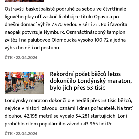
Ostravští basketbalisté podruhé za sebou ve čtvrtfinále
ligového play off zaskočili obhájce titulu Opavu a po
dnešní domácí výhře 77:70 vedou v sérii 2:1. Roli favorita
naopak potvrzuje Nymburk. Osmnáctinásobný šampion
zvítězil na palubovce Olomoucka vysoko 100:72 a jedna
výhra ho dělí od postupu.
ČTK - 22.04.2024
Rekordní počet běžců letos
dokončilo Londýnský maraton,
bylo jich přes 53 tisíc
Londýnský maraton dokončilo v neděli přes 53 tisíc běžců,
nejvíce v historii závodu, oznámili dnes pořadatelé. Na trať
dlouhou 42.195 metrů se vydalo 54.281 startujících. Loni
proběhlo cílem populárního závodu 43.965 lidí.Re
ČTK - 22.04.2024