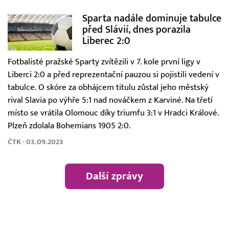
Sparta nadále dominuje tabulce
před Slávií, dnes porazila
Liberec 2:0
Fotbalisté pražské Sparty zvítězili v 7. kole první ligy v
Liberci 2:0 a před reprezentační pauzou si pojistili vedení v
tabulce. O skóre za obhájcem titulu zůstal jeho městský
rival Slavia po výhře 5:1 nad nováčkem z Karviné. Na třetí
místo se vrátila Olomouc díky triumfu 3:1 v Hradci Králové.
Plzeň zdolala Bohemians 1905 2:0.
ČTK - 03.09.2023
Další zprávy