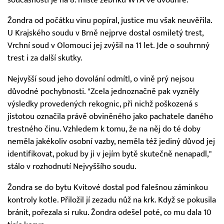
Žondra od počátku vinu popíral, justice mu však neuvěřila.
U Krajského soudu v Brně nejprve dostal osmiletý trest,
Vrchní soud v Olomouci jej zvýšil na 11 let. Jde o souhrnný
trest i za další skutky.
Nejvyšší soud jeho dovolání odmítl, o vině prý nejsou
důvodné pochybnosti. "Zcela jednoznačně pak vyzněly
výsledky provedených rekognic, při nichž poškozená s
jistotou označila právě obviněného jako pachatele daného
trestného činu. Vzhledem k tomu, že na něj do té doby
neměla jakékoliv osobní vazby, neměla též jediný důvod jej
identifikovat, pokud by ji v jejím bytě skutečně nenapadl,"
stálo v rozhodnutí Nejvyššího soudu.
Žondra se do bytu Kvitové dostal pod falešnou záminkou
kontroly kotle. Přiložil jí zezadu nůž na krk. Když se pokusila
bránit, pořezala si ruku. Žondra odešel poté, co mu dala 10