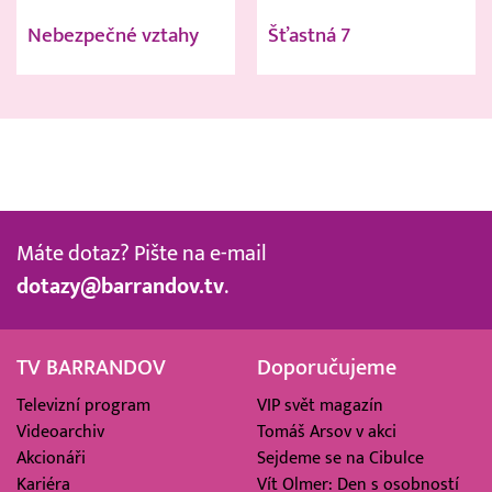
Nebezpečné vztahy
Šťastná 7
Máte dotaz? Pište na e-mail
dotazy@barrandov.tv
.
TV BARRANDOV
Doporučujeme
Televizní program
VIP svět magazín
Videoarchiv
Tomáš Arsov v akci
Akcionáři
Sejdeme se na Cibulce
Kariéra
Vít Olmer: Den s osobností