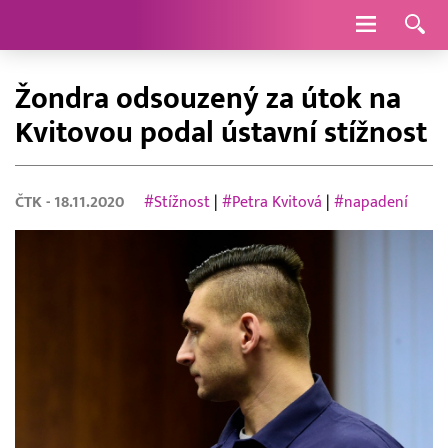
Navigace
Žondra odsouzený za útok na
Kvitovou podal ústavní stížnost
ČTK
- 18.11.2020
#Stížnost
|
#Petra Kvitová
|
#napadení