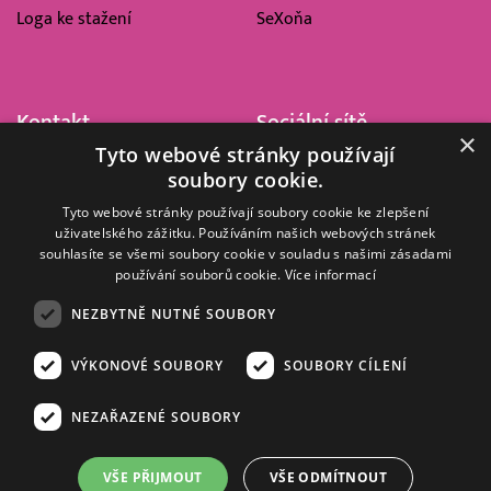
Loga ke stažení
SeXoňa
Kontakt
Sociální sítě
×
Tyto webové stránky používají
Barrandov Televizní Studio,
soubory cookie.
a.s.
Kříženeckého nám. 322
Tyto webové stránky používají soubory cookie ke zlepšení
uživatelského zážitku. Používáním našich webových stránek
152 00 Praha 5
souhlasíte se všemi soubory cookie v souladu s našimi zásadami
IČ 416 93 311
používání souborů cookie.
Více informací
dotazy@barrandov.tv
NEZBYTNĚ NUTNÉ SOUBORY
VÝKONOVÉ SOUBORY
SOUBORY CÍLENÍ
© 2008–2026 EMPRESA MEDIA, a.s. Všechna práva vyhrazena.
Kompletní pravidla využívání obsahu webu
najdete ZDE
.
NEZAŘAZENÉ SOUBORY
Zásady ochrany osobních a dalších zpracovávaných údajů
.
Nastavení Cookies
.
Informace o měření sledovanosti videa ve video archivu
VŠE PŘIJMOUT
VŠE ODMÍTNOUT