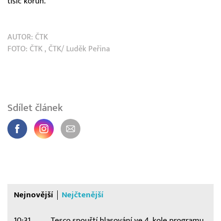
tisíc korun.
AUTOR:
ČTK
FOTO:
ČTK
, ČTK/ Luděk Peřina
Sdílet článek
Nejnovější
Nejčtenější
10:31
Tesco spouští hlasování ve 4. kole programu