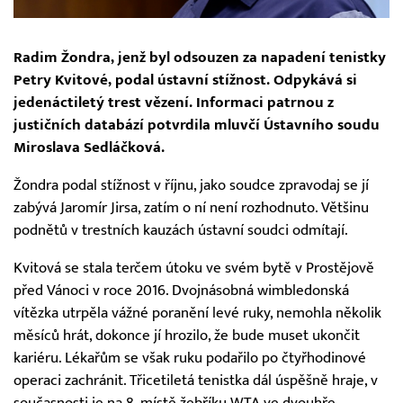
Radim Žondra, jenž byl odsouzen za napadení tenistky
Petry Kvitové, podal ústavní stížnost. Odpykává si
jedenáctiletý trest vězení. Informaci patrnou z
justičních databází potvrdila mluvčí Ústavního soudu
Miroslava Sedláčková.
Žondra podal stížnost v říjnu, jako soudce zpravodaj se jí
zabývá Jaromír Jirsa, zatím o ní není rozhodnuto. Většinu
podnětů v trestních kauzách ústavní soudci odmítají.
Kvitová se stala terčem útoku ve svém bytě v Prostějově
před Vánoci v roce 2016. Dvojnásobná wimbledonská
vítězka utrpěla vážné poranění levé ruky, nemohla několik
měsíců hrát, dokonce jí hrozilo, že bude muset ukončit
kariéru. Lékařům se však ruku podařilo po čtyřhodinové
operaci zachránit. Třicetiletá tenistka dál úspěšně hraje, v
současnosti je na 8. místě žebříku WTA ve dvouhře.