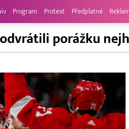
hiv
Program
Protext
Předplatné
Rekla
dvrátili porážku nejh