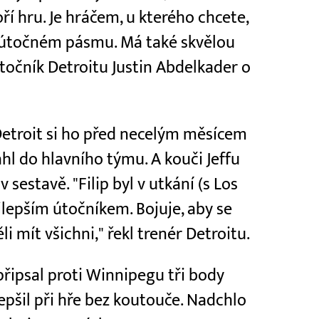
ří hru. Je hráčem, u kterého chcete,
 útočném pásmu. Má také skvělou
 útočník Detroitu Justin Abdelkader o
Detroit si ho před necelým měsícem
l do hlavního týmu. A kouči Jeffu
 v sestavě. "Filip byl v utkání (s Los
epším útočníkem. Bojuje, aby se
i mít všichni," řekl trenér Detroitu.
 připsal proti Winnipegu tři body
zlepšil při hře bez koutouče. Nadchlo