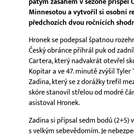
pátým zásahem v sezoně přispěl C
Minnesotou a vytvořil si osobní re
předchozích dvou ročnících shod
Hronek se podepsal špatnou rozehr
Český obránce přihrál puk od zadní
Cartera, který nadvakrát otevřel sk
Kopitar a ve 47. minutě zvýšil Tyler 
Zadina, který se z dorážky trefil m
skóre stanovil střelou od modré čá
asistoval Hronek.
Zadina si připsal sedm bodů (2+5) 
s velkým sebevědomím. Je nebezpeč