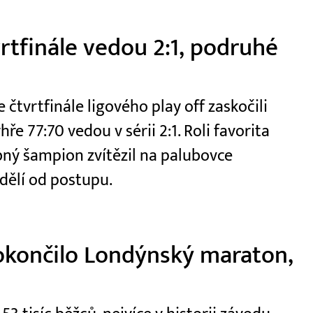
vrtfinále vedou 2:1, podruhé
čtvrtfinále ligového play off zaskočili
e 77:70 vedou v sérii 2:1. Roli favorita
ý šampion zvítězil na palubovce
dělí od postupu.
okončilo Londýnský maraton,