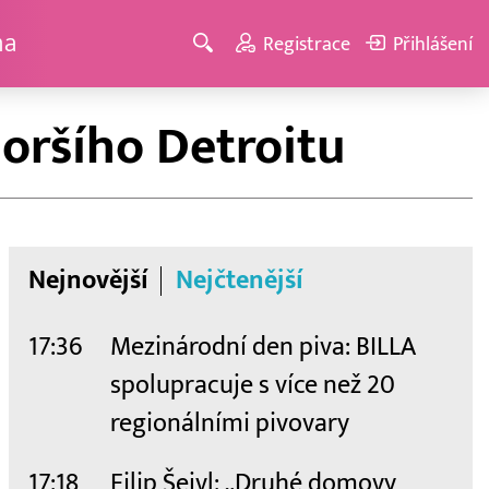
ma
Registrace
Přihlášení
oršího Detroitu
Nejnovější
Nejčtenější
17:36
Mezinárodní den piva: BILLA
spolupracuje s více než 20
regionálními pivovary
17:18
Filip Šejvl: „Druhé domovy