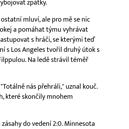
vybojovat zpátky.
 ostatní mluví, ale pro mě se nic
 hokej a pomáhat týmu vyhrávat
nastupovat s hráči, se kterými teď
ání s Los Angeles tvořil druhý útok s
lppulou. Na ledě strávil téměř
"Totálně nás přehráli," uznal kouč.
ch, které skončily mnohem
 zásahy do vedení 2:0. Minnesota