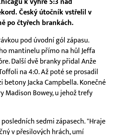
hicagu k výhře 5:3 nad
kord. Český útočník vstřelil v
ně po čtyřech brankách.
ávkou pod úvodní gól zápasu.
ho mantinelu přímo na hůl Jeffa
óre. Další dvě branky přidal Anže
Toffoli na 4:0. Až poté se prosadil
ezi betony Jacka Campbella. Konečné
ry Madison Bowey, u jehož trefy
v posledních sedmi zápasech. "Hraje
ný v přesilových hrách, umí