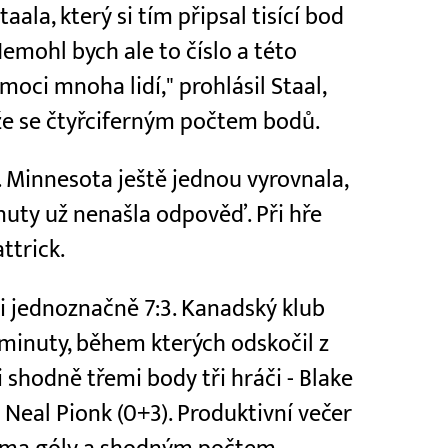
aala, který si tím připsal tisící bod
Nemohl bych ale to číslo a této
ci mnoha lidí," prohlásil Staal,
ěže se čtyřciferným počtem bodů.
 Minnesota ještě jednou vyrovnala,
nuty už nenašla odpověď. Při hře
ttrick.
i jednoznačně 7:3. Kanadský klub
. minuty, během kterých odskočil z
li shodně třemi body tři hráči - Blake
 Neal Pionk (0+3). Produktivní večer