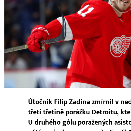
Útočník Filip Zadina zmírnil v n
třetí třetině porážku Detroitu, kt
U druhého gólu poražených asisto