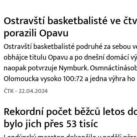
Ostravští basketbalisté ve čt
porazili Opavu
Ostravští basketbalisté podruhé za sebou ve 
obhájce titulu Opavu a po dnešní domácí výhř
naopak potvrzuje Nymburk. Osmnáctinásobn
Olomoucka vysoko 100:72 a jedna výhra ho 
ČTK - 22.04.2024
Rekordní počet běžců letos d
bylo jich přes 53 tisíc