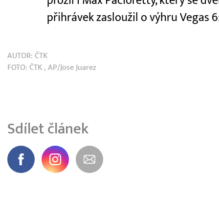
prožil i Max Pacioretty, který se 
přihrávek zasloužil o výhru Vegas 
AUTOR:
ČTK
FOTO:
ČTK
, AP/Jose Juarez
Sdílet článek