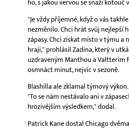
ho, s jakou vervou se snaží kotouč 
"Je vždy příjemné, když o vás takhle
nezměnilo. Chci hrát svůj nejlepší
zápasy. Chci získat místo v týmu a 
hraji," prohlásil Zadina, který v utk
uzdraveným Manthou a Valtterim Fi
osmnáct minut, nejvíc v sezoně.
Blashilla ale zklamal týmový výkon. 
"To se nám nestávalo ani v zápase
hrozivějším výsledkem," dodal.
Patrick Kane dostal Chicago dvěma