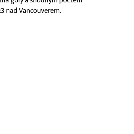
dvěma góly a shodným počtem
6:3 nad Vancouverem.