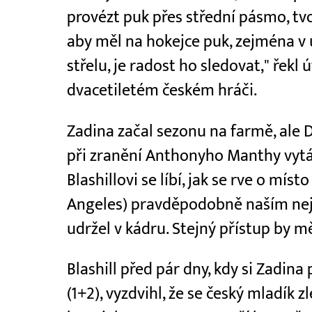
provézt puk přes střední pásmo, tvo
aby měl na hokejce puk, zejména v
střelu, je radost ho sledovat," řekl
dvacetiletém českém hráči.
Zadina začal sezonu na farmě, ale 
při zranění Anthonyho Manthy vytáh
Blashillovi se líbí, jak se rve o místo
Angeles) pravděpodobně naším nejl
udržel v kádru. Stejný přístup by měl
Blashill před pár dny, kdy si Zadina
(1+2), vyzdvihl, že se český mladík 