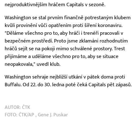
nejproduktivnějším hráčem Capitals v sezoně.
Washington se stal prvním finančně potrestaným klubem
kvůli provinění vůči opatřením proti šíření koronaviru.
"Děláme všechno pro to, aby hráči i trenéři pracovali v
bezpečném prostředí. Proto jsme zklamáni rozhodnutím
hráčů sejít se na pokoji mimo schválené prostory. Trest
přijímáme a uděláme všechno pro to, aby se situace
neopakovala," uvedl klub.
Washington sehraje nejbližší utkání v pátek doma proti
Buffalu. Od 22. do 30. ledna poté čeká Capitals pět zápasů.
AUTOR:
ČTK
FOTO:
ČTK/AP
, Gene J. Puskar