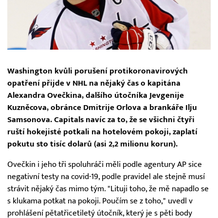
Washington kvůli porušení protikoronavirových
opatření přijde v NHL na nějaký čas o kapitána
Alexandra Ovečkina, dalšího útočníka Jevgenije
Kuzněcova, obránce Dmitrije Orlova a brankáře Ilju
Samsonova. Capitals navíc za to, že se všichni čtyři
ruští hokejisté potkali na hotelovém pokoji, zaplatí
pokutu sto tisíc dolarů (asi 2,2 milionu korun).
Ovečkin i jeho tři spoluhráči měli podle agentury AP sice
negativní testy na covid-19, podle pravidel ale stejně musí
strávit nějaký čas mimo tým. "Lituji toho, že mě napadlo se
s klukama potkat na pokoji. Poučím se z toho," uvedl v
prohlášení pětatřicetiletý útočník, který je s pěti body