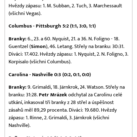
Hvězdy zápasu: 1. M. Subban, 2. Tuch, 3. Marchessault
(všichni Vegas).
Columbus - Pittsburgh 5:2 (1:1, 3:0, 1:1)
Branky:
6., 23. a 60. Nyquist, 21. a 36. N. Foligno - 18.
Guentzel (
Simon
), 46. Letang. Střely na branku: 30:31.
Diváci: 17.402. Hvězdy zápasu: 1. Nyquist, 2. N. Foligno, 3.
Korpisalo (všichni Columbus).
Carolina - Nashville 0:3 (0:2, 0:1, 0:0)
Branky:
9. Grimaldi, 18. Järnkrok, 24. Watson. Střely na
branku: 31:28.
Petr Mrázek
odchytal za Carolinu celé
utkání, inkasoval tři branky z 28 střel a úspěšnost
zásahů měl 89,29 procenta. Diváci: 19.680. Hvězdy
zápasu: 1. Rinne, 2. Grimaldi, 3. Järnkrok (všichni
Nashville).