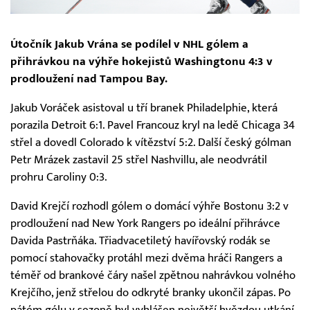
Útočník Jakub Vrána se podílel v NHL gólem a
přihrávkou na výhře hokejistů Washingtonu 4:3 v
prodloužení nad Tampou Bay.
Jakub Voráček asistoval u tří branek Philadelphie, která
porazila Detroit 6:1. Pavel Francouz kryl na ledě Chicaga 34
střel a dovedl Colorado k vítězství 5:2. Další český gólman
Petr Mrázek zastavil 25 střel Nashvillu, ale neodvrátil
prohru Caroliny 0:3.
David Krejčí rozhodl gólem o domácí výhře Bostonu 3:2 v
prodloužení nad New York Rangers po ideální přihrávce
Davida Pastrňáka. Třiadvacetiletý havířovský rodák se
pomocí stahovačky protáhl mezi dvěma hráči Rangers a
téměř od brankové čáry našel zpětnou nahrávkou volného
Krejčího, jenž střelou do odkryté branky ukončil zápas. Po
pátém gólu v sezoně byl vyhlášen největší hvězdou utkání,