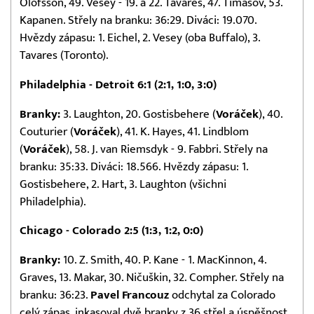
Olofsson, 49. Vesey - 19. a 22. Tavares, 47. Timašov, 53.
Kapanen. Střely na branku: 36:29. Diváci: 19.070.
Hvězdy zápasu: 1. Eichel, 2. Vesey (oba Buffalo), 3.
Tavares (Toronto).
Philadelphia - Detroit 6:1 (2:1, 1:0, 3:0)
Branky:
3. Laughton, 20. Gostisbehere (
Voráček
), 40.
Couturier (
Voráček
), 41. K. Hayes, 41. Lindblom
(
Voráček
), 58. J. van Riemsdyk - 9. Fabbri. Střely na
branku: 35:33. Diváci: 18.566. Hvězdy zápasu: 1.
Gostisbehere, 2. Hart, 3. Laughton (všichni
Philadelphia).
Chicago - Colorado 2:5 (1:3, 1:2, 0:0)
Branky:
10. Z. Smith, 40. P. Kane - 1. MacKinnon, 4.
Graves, 13. Makar, 30. Ničuškin, 32. Compher. Střely na
branku: 36:23.
Pavel
Francouz
odchytal za Colorado
celý zápas, inkasoval dvě branky z 36 střel a úspěšnost