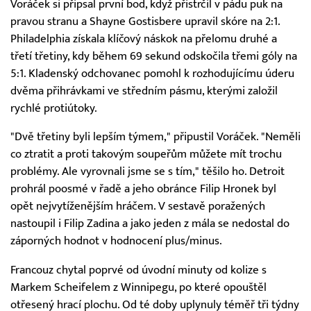
Voráček si připsal první bod, když přistrčil v pádu puk na
pravou stranu a Shayne Gostisbere upravil skóre na 2:1.
Philadelphia získala klíčový náskok na přelomu druhé a
třetí třetiny, kdy během 69 sekund odskočila třemi góly na
5:1. Kladenský odchovanec pomohl k rozhodujícímu úderu
dvěma přihrávkami ve středním pásmu, kterými založil
rychlé protiútoky.
"Dvě třetiny byli lepším týmem," připustil Voráček. "Neměli
co ztratit a proti takovým soupeřům můžete mít trochu
problémy. Ale vyrovnali jsme se s tím," těšilo ho. Detroit
prohrál poosmé v řadě a jeho obránce Filip Hronek byl
opět nejvytíženějším hráčem. V sestavě poražených
nastoupil i Filip Zadina a jako jeden z mála se nedostal do
záporných hodnot v hodnocení plus/minus.
Francouz chytal poprvé od úvodní minuty od kolize s
Markem Scheifelem z Winnipegu, po které opouštěl
otřesený hrací plochu. Od té doby uplynuly téměř tři týdny