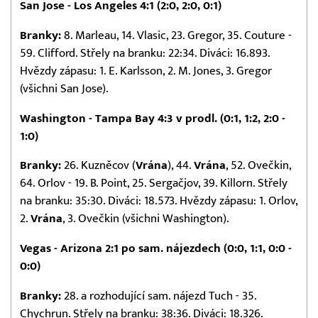
San Jose - Los Angeles 4:1 (2:0, 2:0, 0:1)
Branky:
8. Marleau, 14. Vlasic, 23. Gregor, 35. Couture -
59. Clifford. Střely na branku: 22:34. Diváci: 16.893.
Hvězdy zápasu: 1. E. Karlsson, 2. M. Jones, 3. Gregor
(všichni San Jose).
Washington - Tampa Bay 4:3 v prodl. (0:1, 1:2, 2:0 -
1:0)
Branky:
26. Kuzněcov (
Vrána
), 44.
Vrána
, 52. Ovečkin,
64. Orlov - 19. B. Point, 25. Sergačjov, 39. Killorn. Střely
na branku: 35:30. Diváci: 18.573. Hvězdy zápasu: 1. Orlov,
2.
Vrána
, 3. Ovečkin (všichni Washington).
Vegas - Arizona 2:1 po sam. nájezdech (0:0, 1:1, 0:0 -
0:0)
Branky:
28. a rozhodující sam. nájezd Tuch - 35.
Chychrun. Střely na branku: 38:36. Diváci: 18.326.