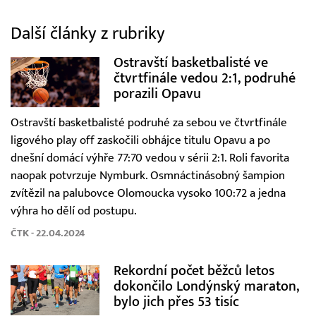
Další články z rubriky
Ostravští basketbalisté ve
čtvrtfinále vedou 2:1, podruhé
porazili Opavu
Ostravští basketbalisté podruhé za sebou ve čtvrtfinále
ligového play off zaskočili obhájce titulu Opavu a po
dnešní domácí výhře 77:70 vedou v sérii 2:1. Roli favorita
naopak potvrzuje Nymburk. Osmnáctinásobný šampion
zvítězil na palubovce Olomoucka vysoko 100:72 a jedna
výhra ho dělí od postupu.
ČTK - 22.04.2024
Rekordní počet běžců letos
dokončilo Londýnský maraton,
bylo jich přes 53 tisíc