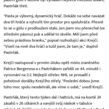
Pastrňák třetí.
"Pasta je výborný, dynamický hráč. Dokáže na sebe navázat
dva tři hráče a vytvořit tím prostor pro spoluhráče. Přesně
to se u gólu v prodloužení stalo. Jen jsem mu přenechal (ve
středním pásmu) puk a udělal to skvěle. Měl jsem před
sebou prázdnou branku," popsal rozhodující akci Krejčí.
"Viseli na mně dva hráči a tušil jsem, že tam je," doplnil
Pastrňák.
Krejčí nastupoval v prvním útoku opět místo zraněného
Patrice Bergerona a s Pastrňákem zařídili ve 44. minutě i
vyrovnání na 2:2. Nejlepší střelec NHL se prosadil z
pohotové dorážky Krejčího střely. "Poslední dobou jsme
toho moc spolu neodehráli, ale víme o sobě," uvedl Krejčí.
Pastrňák, který tento týden dal i hattrick, má na kontě 24
zásahů v 26 utkáních a navýšil svůj náskok v tabulce