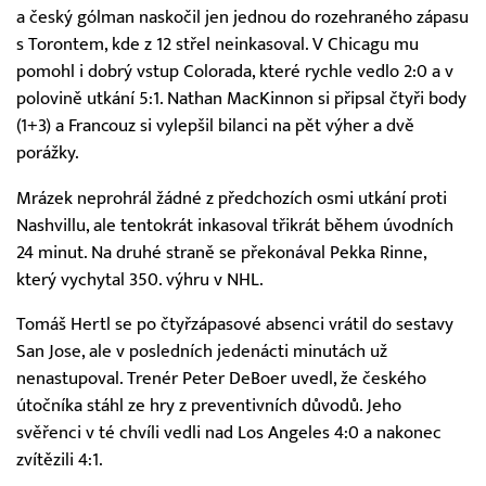
a český gólman naskočil jen jednou do rozehraného zápasu
s Torontem, kde z 12 střel neinkasoval. V Chicagu mu
pomohl i dobrý vstup Colorada, které rychle vedlo 2:0 a v
polovině utkání 5:1. Nathan MacKinnon si připsal čtyři body
(1+3) a Francouz si vylepšil bilanci na pět výher a dvě
porážky.
Mrázek neprohrál žádné z předchozích osmi utkání proti
Nashvillu, ale tentokrát inkasoval třikrát během úvodních
24 minut. Na druhé straně se překonával Pekka Rinne,
který vychytal 350. výhru v NHL.
Tomáš Hertl se po čtyřzápasové absenci vrátil do sestavy
San Jose, ale v posledních jedenácti minutách už
nenastupoval. Trenér Peter DeBoer uvedl, že českého
útočníka stáhl ze hry z preventivních důvodů. Jeho
svěřenci v té chvíli vedli nad Los Angeles 4:0 a nakonec
zvítězili 4:1.