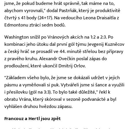
jsme, že pokud budeme hrát správně, tak máme na to,
abychom vyrovnali," dodal Pastrňák, který je produktivitě
čtvrtý s 41 body (24+17). Na vedoucího Leona Draisaitla z
Edmontonu ztrácí sedm bodů.
Washington snížil po Vránových akcích na 1:2 a 2:3. Po
kombinaci jeho útoku dal první gól týmu Jevgenij Kuzněcov
a český hráč se prosadil ve 44. minutě střelou bez přípravy
z pravého kruhu. Alexandr Ovečkin poslal zápas do
prodloužení, které ukončil Dmitrij Orlov.
"Základem všeho bylo, že jsme se dokázali udržet v jejich
pásmu a vyměňovali si puk. Vytvářeli jsme si šance a využili
i přesilovku (gól na 3:3). To bylo také důležité," řekl k
obratu Vrána, který skóroval v sezoně podvanácté a byl
vyhlášen druhou hvězdou zápasu.
Francouz a Hertl jsou zpět