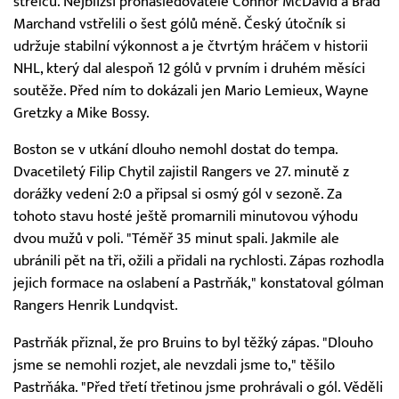
střelců. Nejbližší pronásledovatelé Connor McDavid a Brad
Marchand vstřelili o šest gólů méně. Český útočník si
udržuje stabilní výkonnost a je čtvrtým hráčem v historii
NHL, který dal alespoň 12 gólů v prvním i druhém měsíci
soutěže. Před ním to dokázali jen Mario Lemieux, Wayne
Gretzky a Mike Bossy.
Boston se v utkání dlouho nemohl dostat do tempa.
Dvacetiletý Filip Chytil zajistil Rangers ve 27. minutě z
dorážky vedení 2:0 a připsal si osmý gól v sezoně. Za
tohoto stavu hosté ještě promarnili minutovou výhodu
dvou mužů v poli. "Téměř 35 minut spali. Jakmile ale
ubránili pět na tři, ožili a přidali na rychlosti. Zápas rozhodla
jejich formace na oslabení a Pastrňák," konstatoval gólman
Rangers Henrik Lundqvist.
Pastrňák přiznal, že pro Bruins to byl těžký zápas. "Dlouho
jsme se nemohli rozjet, ale nevzdali jsme to," těšilo
Pastrňáka. "Před třetí třetinou jsme prohrávali o gól. Věděli