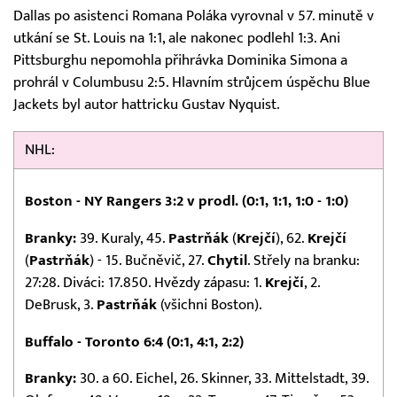
Dallas po asistenci Romana Poláka vyrovnal v 57. minutě v
utkání se St. Louis na 1:1, ale nakonec podlehl 1:3. Ani
Pittsburghu nepomohla přihrávka Dominika Simona a
prohrál v Columbusu 2:5. Hlavním strůjcem úspěchu Blue
Jackets byl autor hattricku Gustav Nyquist.
NHL:
Boston - NY Rangers 3:2 v prodl. (0:1, 1:1, 1:0 - 1:0)
Branky:
39. Kuraly, 45.
Pastrňák
(
Krejčí
), 62.
Krejčí
(
Pastrňák
) - 15. Bučněvič, 27.
Chytil
. Střely na branku:
27:28. Diváci: 17.850. Hvězdy zápasu: 1.
Krejčí
, 2.
DeBrusk, 3.
Pastrňák
(všichni Boston).
Buffalo - Toronto 6:4 (0:1, 4:1, 2:2)
Branky:
30. a 60. Eichel, 26. Skinner, 33. Mittelstadt, 39.