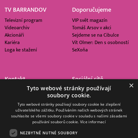
TV BARRANDOV
Doporučujeme
Televizní program
VIP svět magazín
Videoarchiv
Tomáš Arsov v akci
Akcionáři
Sejdeme se na Cibulce
Kariéra
Vít Olmer: Den s osobností
Loga ke stažení
SeXoňa
Kontakt
Sociální sítě
×
Tyto webové stránky používají
Barrandov Televizní Studio,
soubory cookie.
a.s.
Kříženeckého nám. 322
Tyto webové stránky používají soubory cookie ke zlepšení
uživatelského zážitku. Používáním našich webových stránek
152 00 Praha 5
souhlasíte se všemi soubory cookie v souladu s našimi zásadami
IČ 416 93 311
používání souborů cookie.
Více informací
dotazy@barrandov.tv
NEZBYTNĚ NUTNÉ SOUBORY