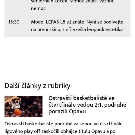
seniorních koček. Mohou značit vážnou
nemoc
15:30
Model LEPAS L8 už znáte. Nyní se podívejte
na první skicu, z níž vzešla leopardí estetika
Další články z rubriky
Ostravští basketbalisté ve
čtvrtfinále vedou 2:1, podruhé
porazili Opavu
Ostravští basketbalisté podruhé za sebou ve čtvrtfinále
ligového play off zaskočili obhájce titulu Opavu a po