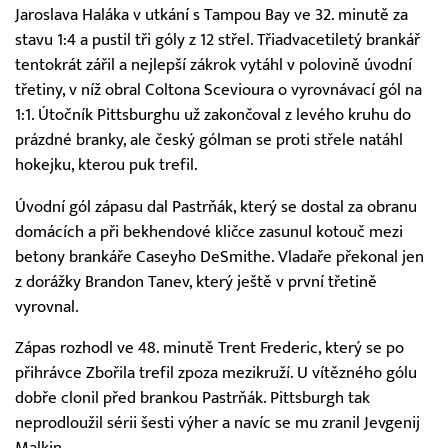
Jaroslava Haláka v utkání s Tampou Bay ve 32. minutě za
stavu 1:4 a pustil tři góly z 12 střel. Třiadvacetiletý brankář
tentokrát zářil a nejlepší zákrok vytáhl v polovině úvodní
třetiny, v níž obral Coltona Scevioura o vyrovnávací gól na
1:1. Útočník Pittsburghu už zakončoval z levého kruhu do
prázdné branky, ale český gólman se proti střele natáhl
hokejku, kterou puk trefil.
Úvodní gól zápasu dal Pastrňák, který se dostal za obranu
domácích a při bekhendové kličce zasunul kotouč mezi
betony brankáře Caseyho DeSmithe. Vladaře překonal jen
z dorážky Brandon Tanev, který ještě v první třetině
vyrovnal.
Zápas rozhodl ve 48. minutě Trent Frederic, který se po
přihrávce Zbořila trefil zpoza mezikruží. U vítězného gólu
dobře clonil před brankou Pastrňák. Pittsburgh tak
neprodloužil sérii šesti výher a navíc se mu zranil Jevgenij