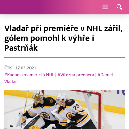
Navigace
Vladař při premiéře v NHL zářil,
gólem pomohl k výhře i
Pastrňák
ČTK
- 17.03.2021
#Kanadsko-americká NHL
|
#Vítězná premiéra
|
#Daniel
Vladař