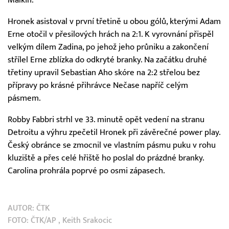
Malkin.
Hronek asistoval v první třetině u obou gólů, kterými Adam
Erne otočil v přesilových hrách na 2:1. K vyrovnání přispěl
velkým dílem Zadina, po jehož jeho průniku a zakončení
střílel Erne zblízka do odkryté branky. Na začátku druhé
třetiny upravil Sebastian Aho skóre na 2:2 střelou bez
přípravy po krásné přihrávce Nečase napříč celým
pásmem.
Robby Fabbri strhl ve 33. minutě opět vedení na stranu
Detroitu a výhru zpečetil Hronek při závěrečné power play.
Český obránce se zmocnil ve vlastním pásmu puku v rohu
kluziště a přes celé hřiště ho poslal do prázdné branky.
Carolina prohrála poprvé po osmi zápasech.
AUTOR:
ČTK
FOTO:
ČTK/AP
, Keith Srakocic