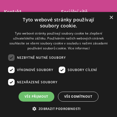
Kontakt
Sociální sítě
×
Tyto webové stránky používají
Barrandov Televizní Studio,
soubory cookie.
a.s.
Kříženeckého nám. 322
Tyto webové stránky používají soubory cookie ke zlepšení
uživatelského zážitku. Používáním našich webových stránek
152 00 Praha 5
souhlasíte se všemi soubory cookie v souladu s našimi zásadami
IČ 416 93 311
používání souborů cookie.
Více informací
dotazy@barrandov.tv
NEZBYTNĚ NUTNÉ SOUBORY
VÝKONOVÉ SOUBORY
SOUBORY CÍLENÍ
© 2008–2026 EMPRESA MEDIA, a.s. Všechna práva vyhrazena.
Kompletní pravidla využívání obsahu webu
najdete ZDE
.
NEZAŘAZENÉ SOUBORY
Zásady ochrany osobních a dalších zpracovávaných údajů
.
Nastavení Cookies
.
Informace o měření sledovanosti videa ve video archivu
VŠE PŘIJMOUT
VŠE ODMÍTNOUT
Nielsen Digital Measurement
. Využíváme grafické podklady z
depositphotos.com
.
ZOBRAZIT PODROBNOSTI