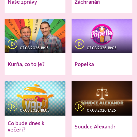
Naše zprávy
Záchranáři
07.08.2026 18:15
07.08.2026 18:05
Kurňa, co to je?
Popelka
07.08.2026 18:05
07.08.2026 17:25
Co bude dnes k
Soudce Alexandr
večeři?