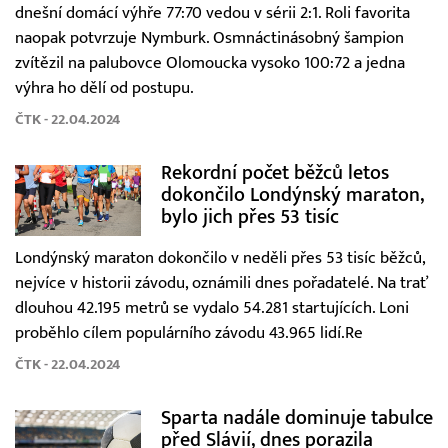
dnešní domácí výhře 77:70 vedou v sérii 2:1. Roli favorita
naopak potvrzuje Nymburk. Osmnáctinásobný šampion
zvítězil na palubovce Olomoucka vysoko 100:72 a jedna
výhra ho dělí od postupu.
ČTK - 22.04.2024
Rekordní počet běžců letos
dokončilo Londýnský maraton,
bylo jich přes 53 tisíc
Londýnský maraton dokončilo v neděli přes 53 tisíc běžců,
nejvíce v historii závodu, oznámili dnes pořadatelé. Na trať
dlouhou 42.195 metrů se vydalo 54.281 startujících. Loni
proběhlo cílem populárního závodu 43.965 lidí.Re
ČTK - 22.04.2024
Sparta nadále dominuje tabulce
před Slávií, dnes porazila