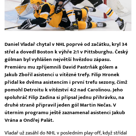
Daniel Vladař chytal v NHL poprvé od začátku, kryl 34
střel a dovedl Boston k výhře 2:1 v Pittsburghu. Český
gólman byl vyhlášen největší hvězdou zápasu.
Premiéru mu zpříjemnili David Pastrňák gólem a
Jakub Zbořil asistencí u vítězné trefy. Filip Hronek
přidal ke dvěma asistencím i první trefu sezony, čímž
pomohl Detroitu k vítězství 4:2 nad Carolinou. Jeho
spoluhráč Filip Zadina si připsal jednu přihrávku, na
druhé straně připravil jeden gól Martin Nečas. V
úterním programu ještě zaznamenal asistenci Jakub
Vrána a Ondřej Palát.
Vladař už zasáhl do NHL v posledním play-off, když střídal