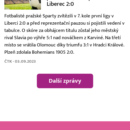
Liberec 2:0
Fotbalisté pražské Sparty zvítězili v 7. kole první ligy v
Liberci 2:0 a před reprezentační pauzou si pojistili vedení v
tabulce. O skóre za obhájcem titulu zůstal jeho městský
rival Slavia po výhře 5:1 nad nováčkem z Karviné. Na třetí
místo se vrátila Olomouc díky triumfu 3:1 v Hradci Králové.
Plzeň zdolala Bohemians 1905 2:0.
ČTK - 03.09.2023
Další zprávy