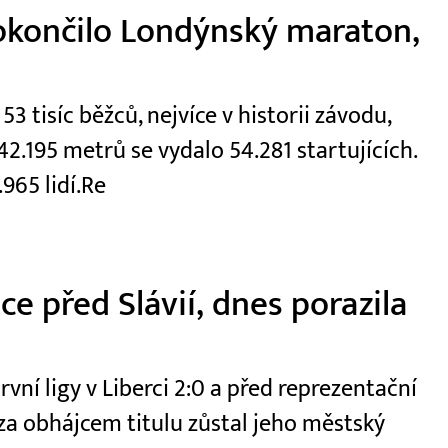
okončilo Londýnský maraton,
 tisíc běžců, nejvíce v historii závodu,
2.195 metrů se vydalo 54.281 startujících.
965 lidí.Re
e před Slávií, dnes porazila
první ligy v Liberci 2:0 a před reprezentační
e za obhájcem titulu zůstal jeho městský