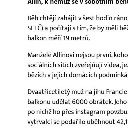
Allin, k němuž se v sobotním běh
Běh chtějí zahájit v šest hodin rán
SELČ) a počítají s tím, že by měli b
balkon měří 19 metrů.
Manželé Allinovi nejsou první, ko
sociálních sítích zveřejňují videa, 
bězích v jejich domácích podmínká
Dvaatřicetiletý muž na jihu Franc
balkonu udělat 6000 obrátek. Jeho 
po nichž ho přes instagram povzb
vytrvalci se podařilo uběhnout 42,1