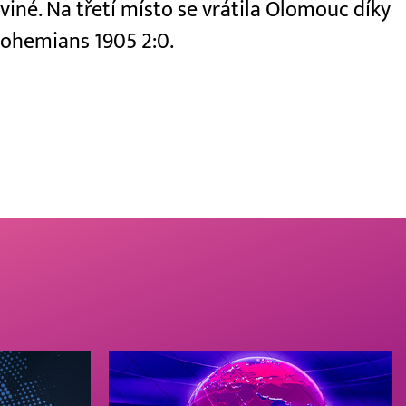
viné. Na třetí místo se vrátila Olomouc díky
 Bohemians 1905 2:0.