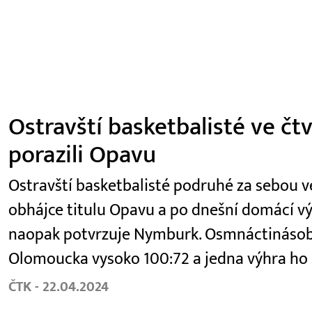
Ostravští basketbalisté ve čt
porazili Opavu
Ostravští basketbalisté podruhé za sebou ve 
obhájce titulu Opavu a po dnešní domácí výhř
naopak potvrzuje Nymburk. Osmnáctinásobn
Olomoucka vysoko 100:72 a jedna výhra ho 
ČTK - 22.04.2024