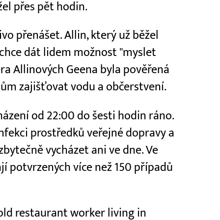
el přes pět hodin.
vo přenášet. Allin, který už běžel
 chce dát lidem možnost "myslet
cera Allinových Geena byla pověřená
čům zajišťovat vodu a občerstvení.
cházení od 22:00 do šesti hodin ráno.
infekci prostředků veřejné dopravy a
bytečně vycházet ani ve dne. Ve
í potvrzených více než 150 případů
ld restaurant worker living in