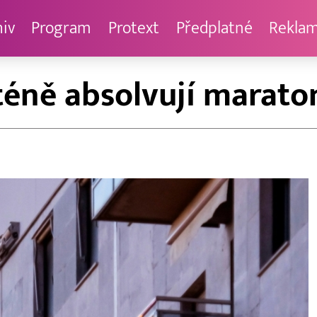
hiv
Program
Protext
Předplatné
Rekla
téně absolvují marato