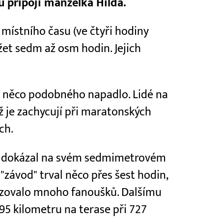
u připojí manželka Hilda.
o místního času (ve čtyři hodiny
ěžet sedm až osm hodin. Jejich
ho něco podobného napadlo. Lidé na
jež je zachycují při maratonských
ch.
ie dokázal na svém sedmimetrovém
"závod" trval něco přes šest hodin,
uzovalo mnoho fanoušků. Dalšímu
95 kilometru na terase při 727