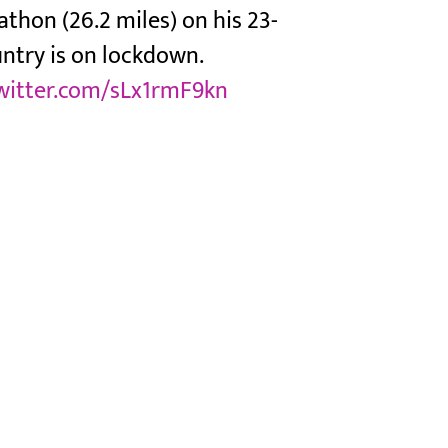
athon (26.2 miles) on his 23-
untry is on lockdown.
twitter.com/sLx1rmF9kn