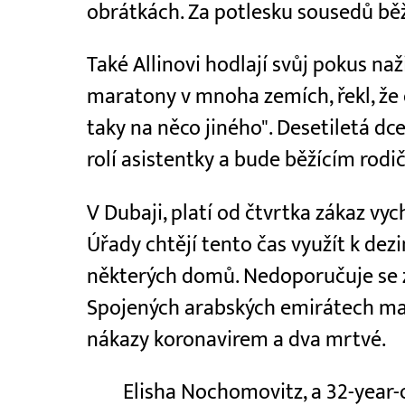
obrátkách. Za potlesku sousedů běž
Také Allinovi hodlají svůj pokus naži
maratony v mnoha zemích, řekl, že
taky na něco jiného". Desetiletá d
rolí asistentky a bude běžícím rodi
V Dubaji, platí od čtvrtka zákaz vy
Úřady chtějí tento čas využít k dez
některých domů. Nedoporučuje se z
Spojených arabských emirátech maj
nákazy koronavirem a dva mrtvé.
Elisha Nochomovitz, a 32-year-o