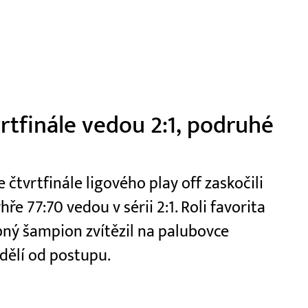
vrtfinále vedou 2:1, podruhé
čtvrtfinále ligového play off zaskočili
e 77:70 vedou v sérii 2:1. Roli favorita
ý šampion zvítězil na palubovce
dělí od postupu.