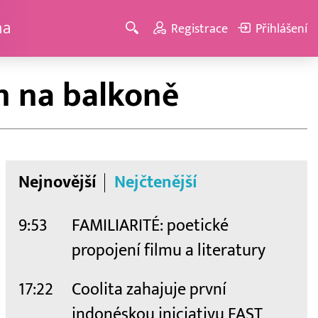
ma
Registrace
Přihlášení
n na balkoně
Nejnovější
Nejčtenější
9:53
FAMILIARITÉ: poetické
propojení filmu a literatury
17:22
Coolita zahajuje první
indonéskou iniciativu FAST