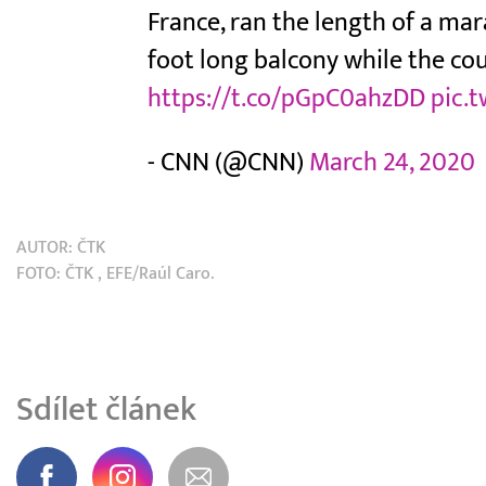
France, ran the length of a mar
foot long balcony while the co
https://t.co/pGpC0ahzDD
pic.
- CNN (@CNN)
March 24, 2020
AUTOR:
ČTK
FOTO:
ČTK
, EFE/Raúl Caro.
Sdílet článek