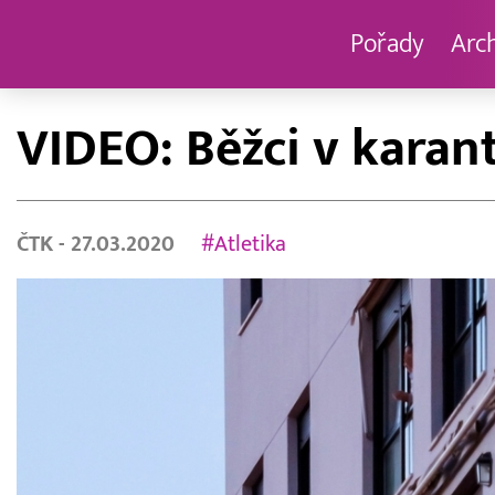
Pořady
Arc
VIDEO: Běžci v karan
ČTK
- 27.03.2020
#Atletika