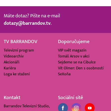
Máte dotaz? Pište na e-mail
dotazy@barrandov.tv
.
TV BARRANDOV
Doporučujeme
Televizní program
VIP svět magazín
Videoarchiv
Tomáš Arsov v akci
Akcionáři
Sejdeme se na Cibulce
Kariéra
Vít Olmer: Den s osobností
Loga ke stažení
SeXoňa
Kontakt
Sociální sítě
Barrandov Televizní Studio,