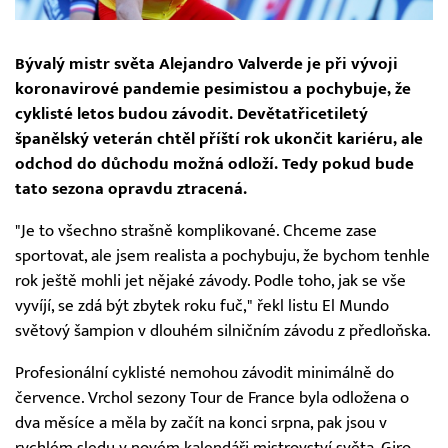
Bývalý mistr světa Alejandro Valverde je při vývoji
koronavirové pandemie pesimistou a pochybuje, že
cyklisté letos budou závodit. Devětatřicetiletý
španělský veterán chtěl příští rok ukončit kariéru, ale
odchod do důchodu možná odloží. Tedy pokud bude
tato sezona opravdu ztracená.
"Je to všechno strašně komplikované. Chceme zase
sportovat, ale jsem realista a pochybuju, že bychom tenhle
rok ještě mohli jet nějaké závody. Podle toho, jak se vše
vyvíjí, se zdá být zbytek roku fuč," řekl listu El Mundo
světový šampion v dlouhém silničním závodu z předloňska.
Profesionální cyklisté nemohou závodit minimálně do
července. Vrchol sezony Tour de France byla odložena o
dva měsíce a měla by začít na konci srpna, pak jsou v
rychlém sledu v novém kalendáři mistrovství světa, Giro