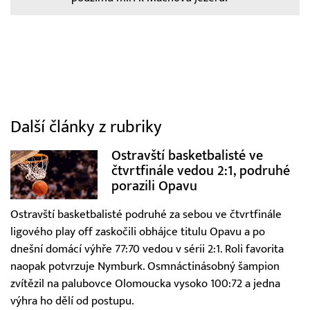
Další články z rubriky
Ostravští basketbalisté ve
čtvrtfinále vedou 2:1, podruhé
porazili Opavu
Ostravští basketbalisté podruhé za sebou ve čtvrtfinále
ligového play off zaskočili obhájce titulu Opavu a po
dnešní domácí výhře 77:70 vedou v sérii 2:1. Roli favorita
naopak potvrzuje Nymburk. Osmnáctinásobný šampion
zvítězil na palubovce Olomoucka vysoko 100:72 a jedna
výhra ho dělí od postupu.