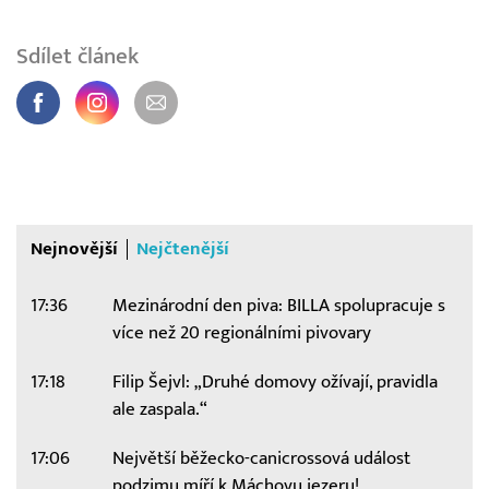
Sdílet článek
Nejnovější
Nejčtenější
17:36
Mezinárodní den piva: BILLA spolupracuje s
více než 20 regionálními pivovary
17:18
Filip Šejvl: „Druhé domovy ožívají, pravidla
ale zaspala.“
17:06
Největší běžecko-canicrossová událost
podzimu míří k Máchovu jezeru!