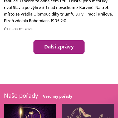
tabulce. O skóre za obhájcem titulu zůstal jeho městský
rival Slavia po výhře 5:1 nad nováčkem z Karviné. Na třetí
místo se vrátila Olomouc díky triumfu 3:1 v Hradci Králové.
Plzeň zdolala Bohemians 1905 2:0.
ČTK - 03.09.2023
Další zprávy
Naše pořady
Všechny pořady