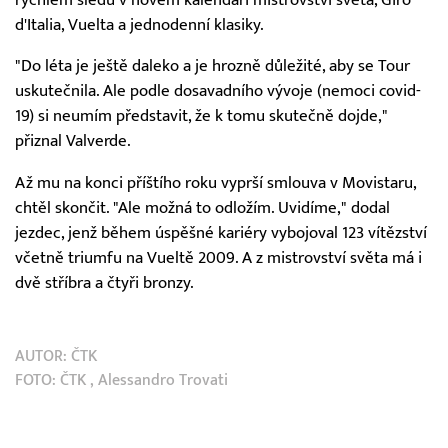
d'Italia, Vuelta a jednodenní klasiky.
"Do léta je ještě daleko a je hrozně důležité, aby se Tour
uskutečnila. Ale podle dosavadního vývoje (nemoci covid-
19) si neumím představit, že k tomu skutečně dojde,"
přiznal Valverde.
Až mu na konci příštího roku vyprší smlouva v Movistaru,
chtěl skončit. "Ale možná to odložím. Uvidíme," dodal
jezdec, jenž během úspěšné kariéry vybojoval 123 vítězství
včetně triumfu na Vueltě 2009. A z mistrovství světa má i
dvě stříbra a čtyři bronzy.
AUTOR:
ČTK
FOTO:
ČTK
, Alessandro Trovati