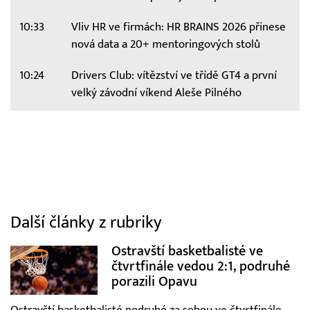
10:33
Vliv HR ve firmách: HR BRAINS 2026 přinese
nová data a 20+ mentoringových stolů
10:24
Drivers Club: vítězství ve třídě GT4 a první
velký závodní víkend Aleše Pilného
Další články z rubriky
Ostravští basketbalisté ve
čtvrtfinále vedou 2:1, podruhé
porazili Opavu
Ostravští basketbalisté podruhé za sebou ve čtvrtfinále