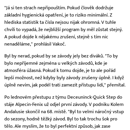
"Já si ten strach nepřipouštím. Pokud člověk dodržuje
základní hygienická opatření, je to riziko minimální. Z
hlediska statistik ta čísla nejsou nijak ohromná. V tuhle
chvíli to vypadá, že nejbližší program by měl zůstat stejný.
A pokud dojde k nějakému zrušení, stejně s tím nic
nenaděláme," prohlásil Vakoč.
Byl by nerad, pokud by se závody jely bez diváků. "To by
bylo nepříjemné zejména u velkých závodů, kde je
atmosféra úžasná. Pokud k tomu dojde, je to ale pořád
lepší možnost, než kdyby byly závody zrušeny úplně. I když
úplně nevím, jak podél trati zamezit přístupu lidí," přemítal.
Po lednovém přestupu z týmu Deceuninck-Quick Step do
stáje Alpecin-Fenix už odjel první závody. V podniku Kolem
Andalusie skončil na 68. místě. "Byl to velmi náročný vstup
do sezony, hodně těžký závod. Byl to tak trochu šok pro
tělo. Ale myslím, že to byl perfektní způsob, jak zase