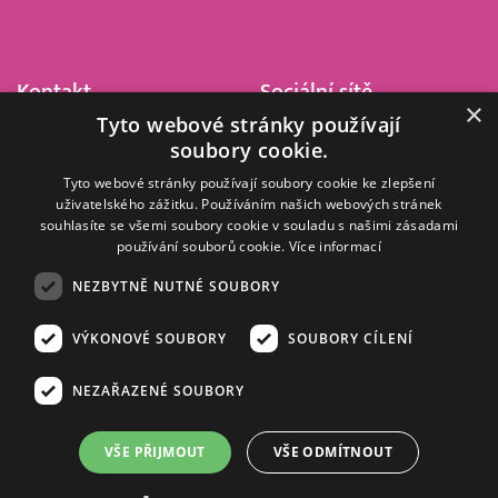
Kontakt
Sociální sítě
×
Tyto webové stránky používají
Barrandov Televizní Studio,
soubory cookie.
a.s.
Kříženeckého nám. 322
Tyto webové stránky používají soubory cookie ke zlepšení
uživatelského zážitku. Používáním našich webových stránek
152 00 Praha 5
souhlasíte se všemi soubory cookie v souladu s našimi zásadami
IČ 416 93 311
používání souborů cookie.
Více informací
dotazy@barrandov.tv
NEZBYTNĚ NUTNÉ SOUBORY
VÝKONOVÉ SOUBORY
SOUBORY CÍLENÍ
© 2008–2026 EMPRESA MEDIA, a.s. Všechna práva vyhrazena.
Kompletní pravidla využívání obsahu webu
najdete ZDE
.
NEZAŘAZENÉ SOUBORY
Zásady ochrany osobních a dalších zpracovávaných údajů
.
Nastavení Cookies
.
Informace o měření sledovanosti videa ve video archivu
VŠE PŘIJMOUT
VŠE ODMÍTNOUT
Nielsen Digital Measurement
. Využíváme grafické podklady z