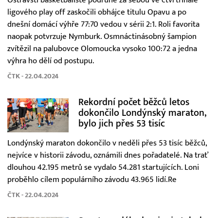
ligového play off zaskočili obhájce titulu Opavu a po
dnešní domácí výhře 77:70 vedou v sérii 2:1. Roli favorita
naopak potvrzuje Nymburk. Osmnáctinásobný šampion
zvítězil na palubovce Olomoucka vysoko 100:72 a jedna
výhra ho dělí od postupu.
ČTK - 22.04.2024
Rekordní počet běžců letos
dokončilo Londýnský maraton,
bylo jich přes 53 tisíc
Londýnský maraton dokončilo v neděli přes 53 tisíc běžců,
nejvíce v historii závodu, oznámili dnes pořadatelé. Na trať
dlouhou 42.195 metrů se vydalo 54.281 startujících. Loni
proběhlo cílem populárního závodu 43.965 lidí.Re
ČTK - 22.04.2024