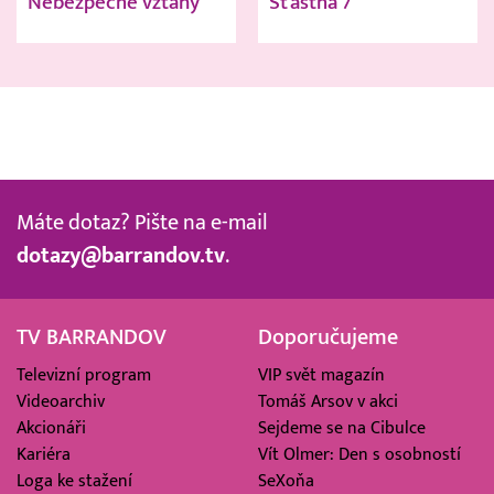
Nebezpečné vztahy
Šťastná 7
Máte dotaz? Pište na e-mail
dotazy@barrandov.tv
.
TV BARRANDOV
Doporučujeme
Televizní program
VIP svět magazín
Videoarchiv
Tomáš Arsov v akci
Akcionáři
Sejdeme se na Cibulce
Kariéra
Vít Olmer: Den s osobností
Loga ke stažení
SeXoňa