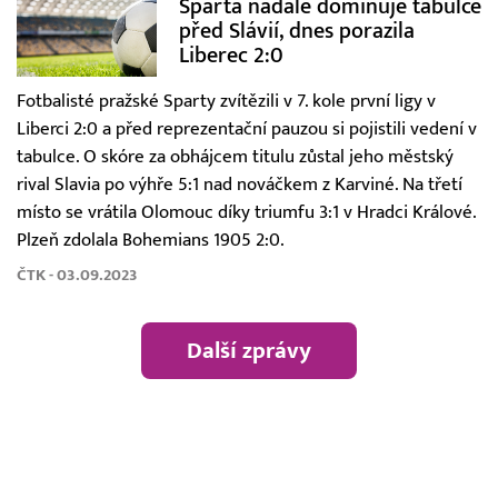
Sparta nadále dominuje tabulce
před Slávií, dnes porazila
Liberec 2:0
Fotbalisté pražské Sparty zvítězili v 7. kole první ligy v
Liberci 2:0 a před reprezentační pauzou si pojistili vedení v
tabulce. O skóre za obhájcem titulu zůstal jeho městský
rival Slavia po výhře 5:1 nad nováčkem z Karviné. Na třetí
místo se vrátila Olomouc díky triumfu 3:1 v Hradci Králové.
Plzeň zdolala Bohemians 1905 2:0.
ČTK - 03.09.2023
Další zprávy