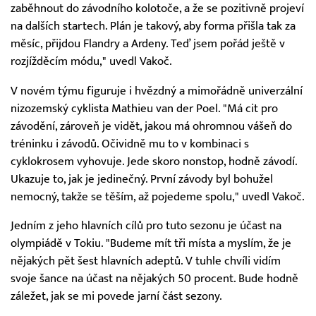
zaběhnout do závodního kolotoče, a že se pozitivně projeví
na dalších startech. Plán je takový, aby forma přišla tak za
měsíc, přijdou Flandry a Ardeny. Teď jsem pořád ještě v
rozjížděcím módu," uvedl Vakoč.
V novém týmu figuruje i hvězdný a mimořádně univerzální
nizozemský cyklista Mathieu van der Poel. "Má cit pro
závodění, zároveň je vidět, jakou má ohromnou vášeň do
tréninku i závodů. Očividně mu to v kombinaci s
cyklokrosem vyhovuje. Jede skoro nonstop, hodně závodí.
Ukazuje to, jak je jedinečný. První závody byl bohužel
nemocný, takže se těším, až pojedeme spolu," uvedl Vakoč.
Jedním z jeho hlavních cílů pro tuto sezonu je účast na
olympiádě v Tokiu. "Budeme mít tři místa a myslím, že je
nějakých pět šest hlavních adeptů. V tuhle chvíli vidím
svoje šance na účast na nějakých 50 procent. Bude hodně
záležet, jak se mi povede jarní část sezony.