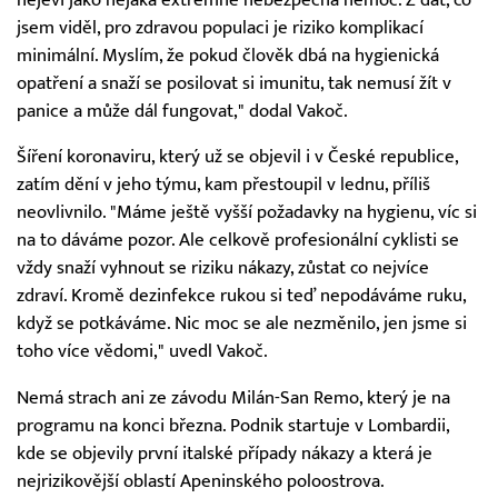
jsem viděl, pro zdravou populaci je riziko komplikací
minimální. Myslím, že pokud člověk dbá na hygienická
opatření a snaží se posilovat si imunitu, tak nemusí žít v
panice a může dál fungovat," dodal Vakoč.
Šíření koronaviru, který už se objevil i v České republice,
zatím dění v jeho týmu, kam přestoupil v lednu, příliš
neovlivnilo. "Máme ještě vyšší požadavky na hygienu, víc si
na to dáváme pozor. Ale celkově profesionální cyklisti se
vždy snaží vyhnout se riziku nákazy, zůstat co nejvíce
zdraví. Kromě dezinfekce rukou si teď nepodáváme ruku,
když se potkáváme. Nic moc se ale nezměnilo, jen jsme si
toho více vědomi," uvedl Vakoč.
Nemá strach ani ze závodu Milán-San Remo, který je na
programu na konci března. Podnik startuje v Lombardii,
kde se objevily první italské případy nákazy a která je
nejrizikovější oblastí Apeninského poloostrova.