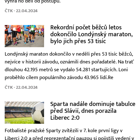
výhra ho dělí od postupu.
ČTK - 22.04.2024
Rekordní počet běžců letos
dokončilo Londýnský maraton,
bylo jich přes 53 tisíc
Londýnský maraton dokončilo v neděli přes 53 tisíc běžců,
nejvíce v historii závodu, oznámili dnes pořadatelé. Na trať
dlouhou 42.195 metrů se vydalo 54.281 startujících. Loni
proběhlo cílem populárního závodu 43.965 lidí.Re
ČTK - 22.04.2024
Sparta nadále dominuje tabulce
před Slávií, dnes porazila
Liberec 2:0
Fotbalisté pražské Sparty zvítězili v 7. kole první ligy v
Liberci 2:0 a před reprezentační pauzou si pojistili vedení v