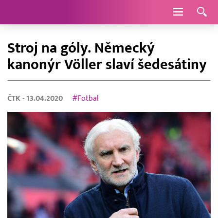
Navigace
Stroj na góly. Německý
kanonýr Völler slaví šedesátiny
ČTK
- 13.04.2020
#Fotbal