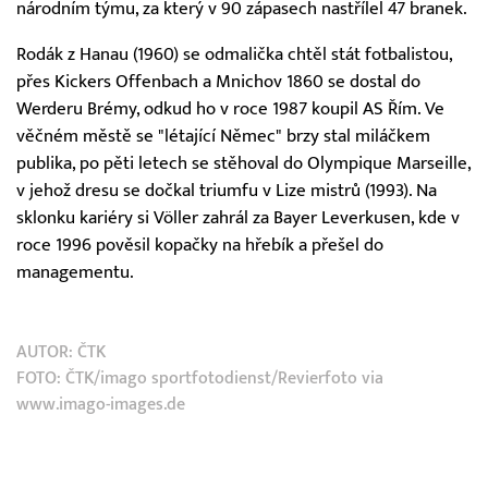
národním týmu, za který v 90 zápasech nastřílel 47 branek.
Rodák z Hanau (1960) se odmalička chtěl stát fotbalistou,
přes Kickers Offenbach a Mnichov 1860 se dostal do
Werderu Brémy, odkud ho v roce 1987 koupil AS Řím. Ve
věčném městě se "létající Němec" brzy stal miláčkem
publika, po pěti letech se stěhoval do Olympique Marseille,
v jehož dresu se dočkal triumfu v Lize mistrů (1993). Na
sklonku kariéry si Völler zahrál za Bayer Leverkusen, kde v
roce 1996 pověsil kopačky na hřebík a přešel do
managementu.
AUTOR:
ČTK
FOTO: ČTK/imago sportfotodienst/Revierfoto via
www.imago-images.de