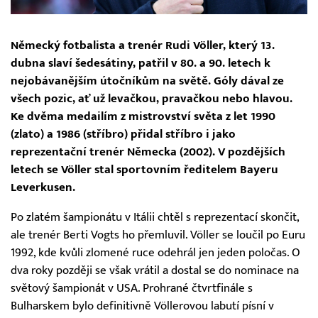
Německý fotbalista a trenér Rudi Völler, který 13.
dubna slaví šedesátiny, patřil v 80. a 90. letech k
nejobávanějším útočníkům na světě. Góly dával ze
všech pozic, ať už levačkou, pravačkou nebo hlavou.
Ke dvěma medailím z mistrovství světa z let 1990
(zlato) a 1986 (stříbro) přidal stříbro i jako
reprezentační trenér Německa (2002). V pozdějších
letech se Völler stal sportovním ředitelem Bayeru
Leverkusen.
Po zlatém šampionátu v Itálii chtěl s reprezentací skončit,
ale trenér Berti Vogts ho přemluvil. Völler se loučil po Euru
1992, kde kvůli zlomené ruce odehrál jen jeden poločas. O
dva roky později se však vrátil a dostal se do nominace na
světový šampionát v USA. Prohrané čtvrtfinále s
Bulharskem bylo definitivně Völlerovou labutí písní v