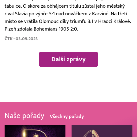
tabulce. O skóre za obhájcem titulu zůstal jeho městský
rival Slavia po výhře 5:1 nad nováčkem z Karviné. Na třetí
místo se vrátila Olomouc díky triumfu 3:1 v Hradci Králové.
Plzeň zdolala Bohemians 1905 2:0.
ČTK - 03.09.2023
Další zprávy
Naše pořady
Všechny pořady