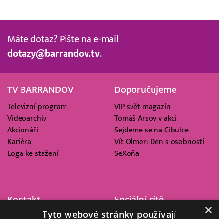
Máte dotaz? Pište na e-mail
dotazy@barrandov.tv
.
TV BARRANDOV
Doporučujeme
Televizní program
VIP svět magazín
Videoarchiv
Tomáš Arsov v akci
Akcionáři
Sejdeme se na Cibulce
Kariéra
Vít Olmer: Den s osobností
Loga ke stažení
SeXoňa
Kontakt
Sociální sítě
×
Tyto webové stránky používají
Barrandov Televizní Studio,