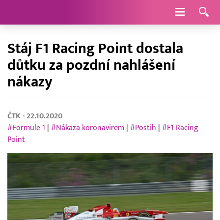
Navigace
Stáj F1 Racing Point dostala
důtku za pozdní nahlášení
nákazy
ČTK
- 22.10.2020
#Formule 1
|
#Nákaza koronavirem
|
#Postih
|
#F1 Racing
Point