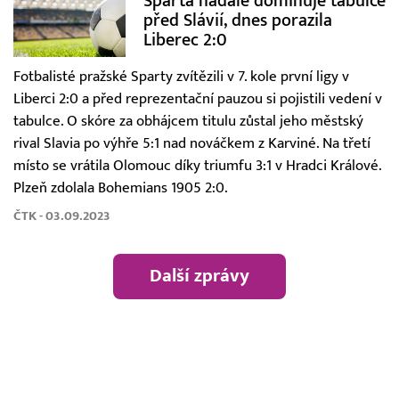
Sparta nadále dominuje tabulce
před Slávií, dnes porazila
Liberec 2:0
Fotbalisté pražské Sparty zvítězili v 7. kole první ligy v
Liberci 2:0 a před reprezentační pauzou si pojistili vedení v
tabulce. O skóre za obhájcem titulu zůstal jeho městský
rival Slavia po výhře 5:1 nad nováčkem z Karviné. Na třetí
místo se vrátila Olomouc díky triumfu 3:1 v Hradci Králové.
Plzeň zdolala Bohemians 1905 2:0.
ČTK - 03.09.2023
Další zprávy