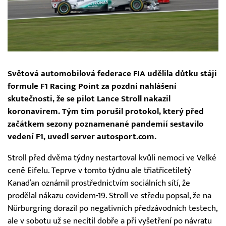
Světová automobilová federace FIA udělila důtku stáji
formule F1 Racing Point za pozdní nahlášení
skutečnosti, že se pilot Lance Stroll nakazil
koronavirem. Tým tím porušil protokol, který před
začátkem sezony poznamenané pandemií sestavilo
vedení F1, uvedl server autosport.com.
Stroll před dvěma týdny nestartoval kvůli nemoci ve Velké
ceně Eifelu. Teprve v tomto týdnu ale třiatřicetiletý
Kanaďan oznámil prostřednictvím sociálních sítí, že
prodělal nákazu covidem-19. Stroll ve středu popsal, že na
Nürburgring dorazil po negativních předzávodních testech,
ale v sobotu už se necítil dobře a při vyšetření po návratu