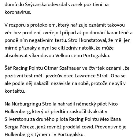
domů do Švýcarska odevzdal vzorek pozitivní na
koronavirus.
V rozporu s protokolem, který nařizuje oznámit takovou
věc bez prodlení, zveřejnil případ až po domácí karanténě a
pondělním negativním testu. Stroll konstatoval, že měl jen
mírné příznaky a nyní se cítí zdráv natolik, že může
absolvovat víkendovou Velkou cenu Portugalska.
Šéf Racing Pointu Otmar Szafnauer ve čtvrtek oznámil, že
pozitivní test měl i jezdcův otec Lawrence Stroll. Oba se
ale podle něj nakazili nezávisle na sobě, protože nebyli v
kontaktu.
Na Nürburgringu Strolla nahradil německý pilot Nico
Hülkenberg, který už předtím zaskočil dvakrát v
Silverstonu za druhého pilota Racing Pointu Mexičana
Sergia Péreze, jenž rovněž prodělal covid. Preventivně je
Hülkenberg s týmem i v Portugalsku.