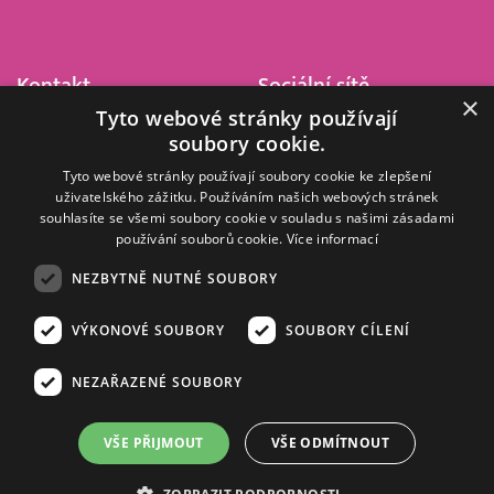
Kontakt
Sociální sítě
×
Tyto webové stránky používají
Barrandov Televizní Studio,
soubory cookie.
a.s.
Kříženeckého nám. 322
Tyto webové stránky používají soubory cookie ke zlepšení
uživatelského zážitku. Používáním našich webových stránek
152 00 Praha 5
souhlasíte se všemi soubory cookie v souladu s našimi zásadami
IČ 416 93 311
používání souborů cookie.
Více informací
dotazy@barrandov.tv
NEZBYTNĚ NUTNÉ SOUBORY
VÝKONOVÉ SOUBORY
SOUBORY CÍLENÍ
© 2008–2026 EMPRESA MEDIA, a.s. Všechna práva vyhrazena.
Kompletní pravidla využívání obsahu webu
najdete ZDE
.
NEZAŘAZENÉ SOUBORY
Zásady ochrany osobních a dalších zpracovávaných údajů
.
Nastavení Cookies
.
Informace o měření sledovanosti videa ve video archivu
VŠE PŘIJMOUT
VŠE ODMÍTNOUT
Nielsen Digital Measurement
. Využíváme grafické podklady z
depositphotos.com
.