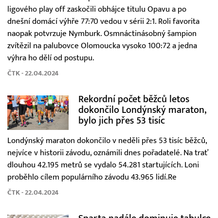
ligového play off zaskočili obhájce titulu Opavu a po
dnešní domácí výhře 77:70 vedou v sérii 2:1. Roli favorita
naopak potvrzuje Nymburk. Osmnáctinásobný šampion
zvítězil na palubovce Olomoucka vysoko 100:72 a jedna
výhra ho dělí od postupu.
ČTK - 22.04.2024
Rekordní počet běžců letos
dokončilo Londýnský maraton,
bylo jich přes 53 tisíc
Londýnský maraton dokončilo v neděli přes 53 tisíc běžců,
nejvíce v historii závodu, oznámili dnes pořadatelé. Na trať
dlouhou 42.195 metrů se vydalo 54.281 startujících. Loni
proběhlo cílem populárního závodu 43.965 lidí.Re
ČTK - 22.04.2024