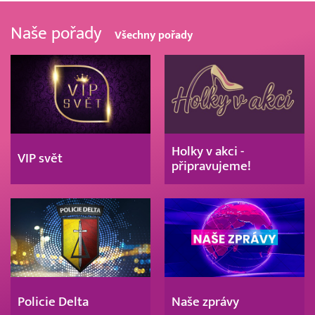
Naše pořady
Všechny pořady
Holky v akci -
VIP svět
připravujeme!
Policie Delta
Naše zprávy