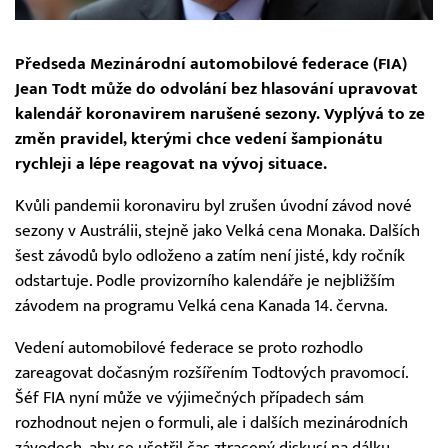
Předseda Mezinárodní automobilové federace (FIA)
Jean Todt může do odvolání bez hlasování upravovat
kalendář koronavirem narušené sezony. Vyplývá to ze
změn pravidel, kterými chce vedení šampionátu
rychleji a lépe reagovat na vývoj situace.
Kvůli pandemii koronaviru byl zrušen úvodní závod nové
sezony v Austrálii, stejně jako Velká cena Monaka. Dalších
šest závodů bylo odloženo a zatím není jisté, kdy ročník
odstartuje. Podle provizorního kalendáře je nejbližším
závodem na programu Velká cena Kanada 14. června.
Vedení automobilové federace se proto rozhodlo
zareagovat dočasným rozšířením Todtových pravomocí.
Šéf FIA nyní může ve výjimečných případech sám
rozhodnout nejen o formuli, ale i dalších mezinárodních
závodech, aby se ušetřil čas ztracený diskusí na dálku.