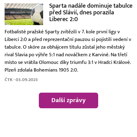
Sparta nadále dominuje tabulce
před Slávií, dnes porazila
Liberec 2:0
Fotbalisté pražské Sparty zvítězili v 7. kole první ligy v
Liberci 2:0 a před reprezentační pauzou si pojistili vedení v
tabulce. O skóre za obhájcem titulu zůstal jeho městský
rival Slavia po výhře 5:1 nad nováčkem z Karviné. Na třetí
místo se vrátila Olomouc díky triumfu 3:1 v Hradci Králové.
Plzeň zdolala Bohemians 1905 2:0.
ČTK - 03.09.2023
Další zprávy