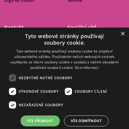
Loga ke stažení
SeXoňa
Kontakt
Sociální sítě
×
Tyto webové stránky používají
Barrandov Televizní Studio,
soubory cookie.
a.s.
Kříženeckého nám. 322
Tyto webové stránky používají soubory cookie ke zlepšení
uživatelského zážitku. Používáním našich webových stránek
152 00 Praha 5
souhlasíte se všemi soubory cookie v souladu s našimi zásadami
IČ 416 93 311
používání souborů cookie.
Více informací
dotazy@barrandov.tv
NEZBYTNĚ NUTNÉ SOUBORY
VÝKONOVÉ SOUBORY
SOUBORY CÍLENÍ
© 2008–2026 EMPRESA MEDIA, a.s. Všechna práva vyhrazena.
Kompletní pravidla využívání obsahu webu
najdete ZDE
.
NEZAŘAZENÉ SOUBORY
Zásady ochrany osobních a dalších zpracovávaných údajů
.
Nastavení Cookies
.
Informace o měření sledovanosti videa ve video archivu
VŠE PŘIJMOUT
VŠE ODMÍTNOUT
Nielsen Digital Measurement
. Využíváme grafické podklady z