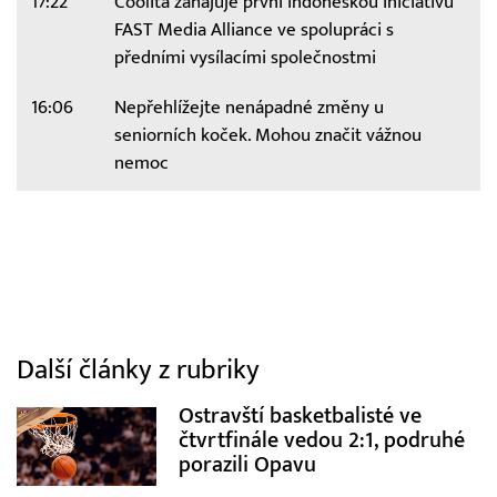
17:22
Coolita zahajuje první indonéskou iniciativu
FAST Media Alliance ve spolupráci s
předními vysílacími společnostmi
16:06
Nepřehlížejte nenápadné změny u
seniorních koček. Mohou značit vážnou
nemoc
Další články z rubriky
Ostravští basketbalisté ve
čtvrtfinále vedou 2:1, podruhé
porazili Opavu