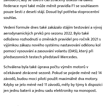
Federace nyní také může měnit pravidla F1 se souhlasem
pouze šesti z deseti stájí. Dosud byl potřeba stoprocentní
souhlas.
Vedení formule dnes také zakázalo stájím testování a vývoj
aerodynamických prvků pro sezonu 2022. Bylo také
odloženo rozhodnutí o změnách pravidel pro ročník 2021 s
výjimkou zákazu nového systému nastavování odklonu kol
pomocí vysouvání a zasouvání volantu (DAS), který při
předsezonních testech představil Mercedes.
Schválena byla také úprava počtu výměn motorů v
očekávané zkrácené sezoně. Pokud se pojede méně než 14
závodů, budou moci piloti použít maximálně dva motory.
Kdyby se jelo méně než 11 závodů, měly by týmy k dispozici
jen jednu baterii a jednu sadu elektroniky na monopost.