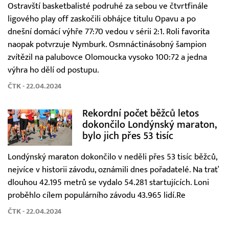
Ostravští basketbalisté podruhé za sebou ve čtvrtfinále
ligového play off zaskočili obhájce titulu Opavu a po
dnešní domácí výhře 77:70 vedou v sérii 2:1. Roli favorita
naopak potvrzuje Nymburk. Osmnáctinásobný šampion
zvítězil na palubovce Olomoucka vysoko 100:72 a jedna
výhra ho dělí od postupu.
ČTK - 22.04.2024
Rekordní počet běžců letos
dokončilo Londýnský maraton,
bylo jich přes 53 tisíc
Londýnský maraton dokončilo v neděli přes 53 tisíc běžců,
nejvíce v historii závodu, oznámili dnes pořadatelé. Na trať
dlouhou 42.195 metrů se vydalo 54.281 startujících. Loni
proběhlo cílem populárního závodu 43.965 lidí.Re
ČTK - 22.04.2024