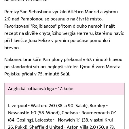
Remízy San Sebastianu využilo Atlético Madrid a výhrou
2:0 nad Pamplonou se posunulo na čtvrté místo.
Favorizovaní "Rojiblancos" přitom dlouho nemohli najít
recept na skvěle chytajícího Sergia Herreru, kterému navíc
při hlavičce Joaa Felixe v prvním poločase pomohlo i
břevno.
Nakonec brankáře Pamplony překonal v 67. minutě hlavou
po standardní situaci nejlepší střelec týmu Álvaro Morata.
Pojistku přidal v 75. minutě Saúl.
Anglická fotbalová liga - 17. kolo:
Liverpool - Watford 2:0 (38. a 90. Salah), Burnley -
Newcastle 1:0 (58. Wood), Chelsea - Bournemouth 0:1
(84. Gosling), Leicester - Norwich 1:1 (38. vlastní Krul -
26. Pukki), Sheffield United - Aston Villa 2:0 (50. a 73.