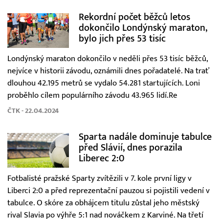
Rekordní počet běžců letos
dokončilo Londýnský maraton,
bylo jich přes 53 tisíc
Londýnský maraton dokončilo v neděli přes 53 tisíc běžců,
nejvíce v historii závodu, oznámili dnes pořadatelé. Na trať
dlouhou 42.195 metrů se vydalo 54.281 startujících. Loni
proběhlo cílem populárního závodu 43.965 lidí.Re
ČTK - 22.04.2024
Sparta nadále dominuje tabulce
před Slávií, dnes porazila
Liberec 2:0
Fotbalisté pražské Sparty zvítězili v 7. kole první ligy v
Liberci 2:0 a před reprezentační pauzou si pojistili vedení v
tabulce. O skóre za obhájcem titulu zůstal jeho městský
rival Slavia po výhře 5:1 nad nováčkem z Karviné. Na třetí