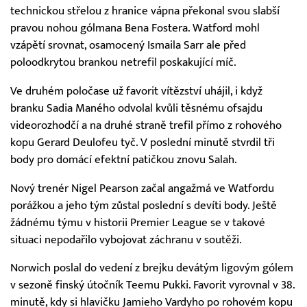
technickou střelou z hranice vápna překonal svou slabší
pravou nohou gólmana Bena Fostera. Watford mohl
vzápětí srovnat, osamocený Ismaila Sarr ale před
poloodkrytou brankou netrefil poskakující míč.
Ve druhém poločase už favorit vítězství uhájil, i když
branku Sadia Maného odvolal kvůli těsnému ofsajdu
videorozhodčí a na druhé straně trefil přímo z rohového
kopu Gerard Deulofeu tyč. V poslední minutě stvrdil tři
body pro domácí efektní patičkou znovu Salah.
Nový trenér Nigel Pearson začal angažmá ve Watfordu
porážkou a jeho tým zůstal poslední s devíti body. Ještě
žádnému týmu v historii Premier League se v takové
situaci nepodařilo vybojovat záchranu v soutěži.
Norwich poslal do vedení z brejku devátým ligovým gólem
v sezoně finský útočník Teemu Pukki. Favorit vyrovnal v 38.
minutě, kdy si hlavičku Jamieho Vardyho po rohovém kopu