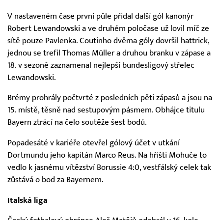
V nastaveném čase první půle přidal další gól kanonýr
Robert Lewandowski a ve druhém poločase už lovil míč ze
sítě pouze Pavlenka. Coutinho dvěma góly dovršil hattrick,
jednou se trefil Thomas Müller a druhou branku v zápase a
18. v sezoně zaznamenal nejlepší bundesligový střelec
Lewandowski.
Brémy prohrály počtvrté z posledních pěti zápasů a jsou na
15. místě, těsně nad sestupovým pásmem. Obhájce titulu
Bayern ztrácí na čelo soutěže šest bodů.
Popadesáté v kariéře otevřel gólový účet v utkání
Dortmundu jeho kapitán Marco Reus. Na hřišti Mohuče to
vedlo k jasnému vítězství Borussie 4:0, vestfálský celek tak
zůstává o bod za Bayernem.
Italská liga