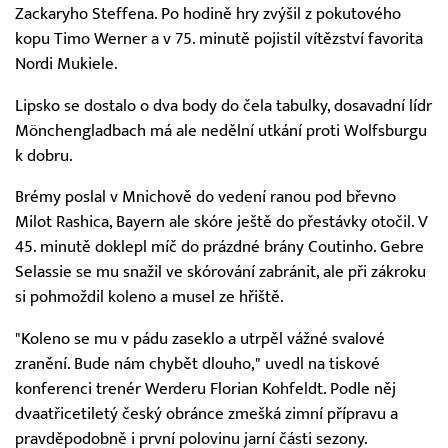
Zackaryho Steffena. Po hodině hry zvýšil z pokutového
kopu Timo Werner a v 75. minutě pojistil vítězství favorita
Nordi Mukiele.
Lipsko se dostalo o dva body do čela tabulky, dosavadní lídr
Mönchengladbach má ale nedělní utkání proti Wolfsburgu
k dobru.
Brémy poslal v Mnichově do vedení ranou pod břevno
Milot Rashica, Bayern ale skóre ještě do přestávky otočil. V
45. minutě doklepl míč do prázdné brány Coutinho. Gebre
Selassie se mu snažil ve skórování zabránit, ale při zákroku
si pohmoždil koleno a musel ze hřiště.
"Koleno se mu v pádu zaseklo a utrpěl vážné svalové
zranění. Bude nám chybět dlouho," uvedl na tiskové
konferenci trenér Werderu Florian Kohfeldt. Podle něj
dvaatřicetiletý český obránce zmešká zimní přípravu a
pravděpodobně i první polovinu jarní části sezony.