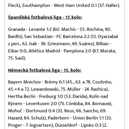
Fleck), Southampton - West Ham United 0:1 (37. Haller).
Španělská fotbalová liga - 17. kolo:
Granada - Levante 1:2 (60. Machís - 55. Rochina, 90.
Bardhi), San Sebastian - FC Barcelona 2:2 (12. Oyarzabal
z pen., 62. Isak - 38. Griezmann, 49. Suárez), Bilbao -
Eibar 0:0, Atlético Madrid - Pamplona 2:0 (67. Morata,
75. Saúl).
Německá fotbalová liga - 15. kolo:
Bayern Mnichov - Brémy 6:1 (45., 63. a 78. Coutinho,
45.+4 a 72. Lewandowski, 75. Müller - 24. Rashica),
Hertha Berlín - Freiburg 1:0 (53. Darida), Kolín nad
Rýnem - Leverkusen 2:0 (73. Córdoba, 84. Bornauw),
Mohuč - Dortmund 0:4 (32. Reus, 66. Sancho, 69.
Hazard, 84. Schulz), Paderborn - Union Berlín 1:1 (33.
Proger - 7. Ingvartsen), Düsseldorf - Lipsko 0:3 (2.