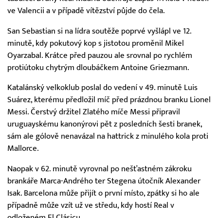
ve Valencii a v případě vítězství půjde do čela.
San Sebastian si na lídra soutěže poprvé vyšlápl ve 12.
minutě, kdy pokutový kop s jistotou proměnil Mikel
Oyarzabal. Krátce před pauzou ale srovnal po rychlém
protiútoku chytrým dloubáčkem Antoine Griezmann.
Katalánský velkoklub poslal do vedení v 49. minutě Luis
Suárez, kterému předložil míč před prázdnou branku Lionel
Messi. Čerstvý držitel Zlatého míče Messi připravil
uruguayskému kanonýrovi pět z posledních šesti branek,
sám ale gólově nenavázal na hattrick z minulého kola proti
Mallorce.
Naopak v 62. minutě vyrovnal po nešťastném zákroku
brankáře Marca-Andrého ter Stegena útočník Alexander
Isak. Barcelona může přijít o první místo, zpátky si ho ale
případně může vzít už ve středu, kdy hostí Real v
odloženém El Clásicu.