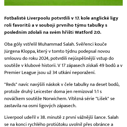
Fotbalisté Liverpoolu potvrdili v 17. kole anglické ligy
roli favoritů a v souboji prvního týmu tabulky s
posledním zdolali na svém hřišti Watford 2:0.
Oba góly vstřelil Muhammad Salah. Svěřenci kouče
Jürgena Kloppa, který v tomto týdnu podepsal novou
smlouvu do roku 2024, potvrdili nejúspěšnější vstup do
soutěže v klubové historii. V 17 zápasech získali 49 bodů a v
Premier League jsou už 34 utkání neporažení.
"Reds" navíc navýšili náskok v čele tabulky na deset bodů,
protože druhý Leicester doma jen remizoval 1:1 s
nováčkem soutěže Norwichem. Vítězná série "Lišek" se
zastavila na osmi ligových zápasech.
Liverpool udeřil v 38. minutě z první vážnější šance. Salah
se na konci rychlého protiútoku uvolnil přes obránce a