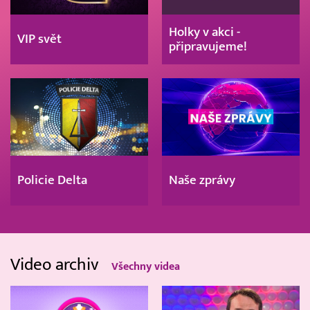
Holky v akci -
VIP svět
připravujeme!
Policie Delta
Naše zprávy
Video archiv
Všechny videa