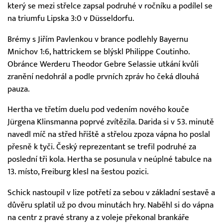
který se mezi střelce zapsal podruhé v ročníku a podílel se
na triumfu Lipska 3:0 v Düsseldorfu.
Brémy s Jiřím Pavlenkou v brance podlehly Bayernu
Mnichov 1:6, hattrickem se blýskl Philippe Coutinho.
Obránce Werderu Theodor Gebre Selassie utkání kvůli
zranění nedohrál a podle prvních zpráv ho čeká dlouhá
pauza.
Hertha ve třetím duelu pod vedením nového kouče
Jürgena Klinsmanna poprvé zvítězila. Darida si v 53. minutě
navedl míč na střed hřiště a střelou zpoza vápna ho poslal
přesně k tyči. Český reprezentant se trefil podruhé za
poslední tři kola. Hertha se posunula v neúplné tabulce na
13. místo, Freiburg klesl na šestou pozici.
Schick nastoupil v lize potřetí za sebou v základní sestavě a
důvěru splatil už po dvou minutách hry. Naběhl si do vápna
na centr z pravé strany a z voleje překonal brankáře