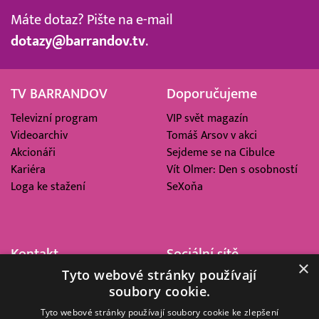
Máte dotaz? Pište na e-mail
dotazy@barrandov.tv
.
TV BARRANDOV
Doporučujeme
Televizní program
VIP svět magazín
Videoarchiv
Tomáš Arsov v akci
Akcionáři
Sejdeme se na Cibulce
Kariéra
Vít Olmer: Den s osobností
Loga ke stažení
SeXoňa
Kontakt
Sociální sítě
×
Tyto webové stránky používají
Barrandov Televizní Studio,
soubory cookie.
a.s.
Kříženeckého nám. 322
Tyto webové stránky používají soubory cookie ke zlepšení