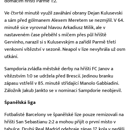
domácím hřišti Parmě 1:2.
Ve čtvrté minutě využil zaváhání obrany Dejan Kulusevski
a sám před gólmanem Alexem Meretem se nezmýlil. V 64.
minutě sice vyrovnal hlavou Arkadiusz Milik, ale v
nastaveném čase přeběhl s míčem přes půl hřiště
Gervinho, narazil si s Kulusevským a zařídil Parmě třetí
venkovní vítězství v sezoně. Neapol v lize nevyhrála už osm
utkání.
Sampdoria zvládla městské derby na hřišti FC Janov a
vítězstvím 1:0 se udržela před Brescií. Jedinou branku
zápasu vstřelil v 85. minutě střídající Manolo Gabbiadini.
Záložník Jakub Jankto se v nominaci Sampdorie neobjevil.
Španělská liga
Fotbalisté Barcelony ve španělské lize pouze remizovali na
hřišti San Sebastianu 2:2 a mohou přijít o první místo v
tabulce. Druhý Real Madrid odehraje zápas 17. kola v neděli