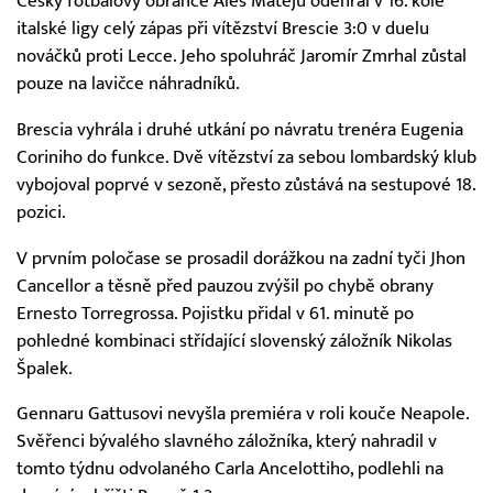
Český fotbalový obránce Aleš Matějů odehrál v 16. kole
italské ligy celý zápas při vítězství Brescie 3:0 v duelu
nováčků proti Lecce. Jeho spoluhráč Jaromír Zmrhal zůstal
pouze na lavičce náhradníků.
Brescia vyhrála i druhé utkání po návratu trenéra Eugenia
Coriniho do funkce. Dvě vítězství za sebou lombardský klub
vybojoval poprvé v sezoně, přesto zůstává na sestupové 18.
pozici.
V prvním poločase se prosadil dorážkou na zadní tyči Jhon
Cancellor a těsně před pauzou zvýšil po chybě obrany
Ernesto Torregrossa. Pojistku přidal v 61. minutě po
pohledné kombinaci střídající slovenský záložník Nikolas
Špalek.
Gennaru Gattusovi nevyšla premiéra v roli kouče Neapole.
Svěřenci bývalého slavného záložníka, který nahradil v
tomto týdnu odvolaného Carla Ancelottiho, podlehli na