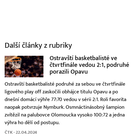
Další články z rubriky
Ostravští basketbalisté ve
čtvrtfinále vedou 2:1, podruhé
porazili Opavu
Ostravští basketbalisté podruhé za sebou ve čtvrtfinále
ligového play off zaskočili obhájce titulu Opavu a po
dnešní domácí výhře 77:70 vedou v sérii 2:1. Roli favorita
naopak potvrzuje Nymburk. Osmnáctinásobný šampion
zvítězil na palubovce Olomoucka vysoko 100:72 a jedna
výhra ho dělí od postupu.
ČTK - 22.04.2024