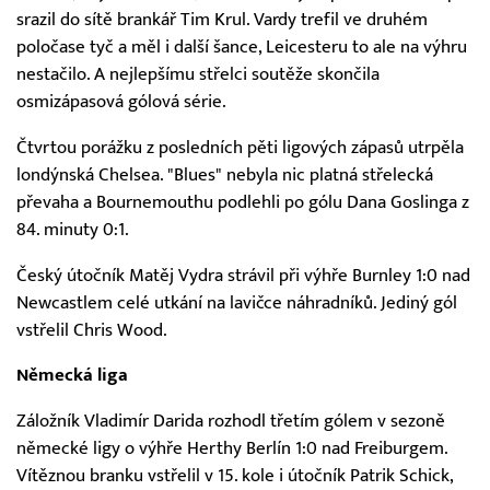
srazil do sítě brankář Tim Krul. Vardy trefil ve druhém
poločase tyč a měl i další šance, Leicesteru to ale na výhru
nestačilo. A nejlepšímu střelci soutěže skončila
osmizápasová gólová série.
Čtvrtou porážku z posledních pěti ligových zápasů utrpěla
londýnská Chelsea. "Blues" nebyla nic platná střelecká
převaha a Bournemouthu podlehli po gólu Dana Goslinga z
84. minuty 0:1.
Český útočník Matěj Vydra strávil při výhře Burnley 1:0 nad
Newcastlem celé utkání na lavičce náhradníků. Jediný gól
vstřelil Chris Wood.
Německá liga
Záložník Vladimír Darida rozhodl třetím gólem v sezoně
německé ligy o výhře Herthy Berlín 1:0 nad Freiburgem.
Vítěznou branku vstřelil v 15. kole i útočník Patrik Schick,