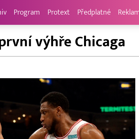
hiv
Program
Protext
Předplatné
Rekla
 první výhře Chicaga