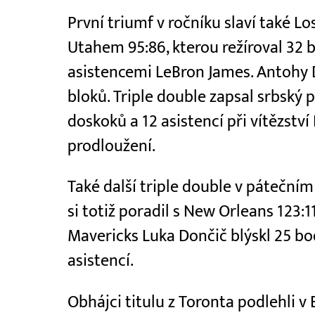
První triumf v ročníku slaví také L
Utahem 95:86, kterou režíroval 32 
asistencemi LeBron James. Antohy 
bloků. Triple double zapsal srbský p
doskoků a 12 asistencí při vítězst
prodloužení.
Také další triple double v páteční
si totiž poradil s New Orleans 123:1
Mavericks Luka Dončič blýskl 25 b
asistencí.
Obhájci titulu z Toronta podlehli v