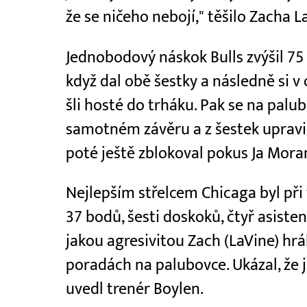
že se ničeho nebojí," těšilo Zacha L
Jednobodový náskok Bulls zvýšil 7
když dal obě šestky a následně si v 
šli hosté do trháku. Pak se na palub
samotném závěru a z šestek upravil
poté ještě zblokoval pokus Ja Moran
Nejlepším střelcem Chicaga byl při
37 bodů, šesti doskoků, čtyř asistencí
jakou agresivitou Zach (LaVine) hrál
poradách na palubovce. Ukázal, že j
uvedl trenér Boylen.