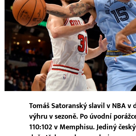
Tomáš Satoranský slavil v NBA v 
výhru v sezoně. Po úvodní porážce 
110:102 v Memphisu. Jediný český