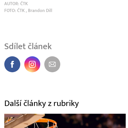
AUTOR:
ČTK
FOTO:
ČTK
, Brandon Dill
Sdílet článek
Další články z rubriky