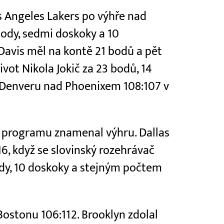
os Angeles Lakers po výhře nad
body, sedmi doskoky a 10
Davis měl na kontě 21 bodů a pět
ivot Nikola Jokič za 23 bodů, 14
ví Denveru nad Phoenixem 108:107 v
m programu znamenal výhru. Dallas
16, když se slovinský rozehrávač
ody, 10 doskoky a stejným počtem
 Bostonu 106:112. Brooklyn zdolal