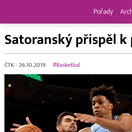
Pořady
Arc
Satoranský přispěl k
ČTK
- 26.10.2019
#Basketbal