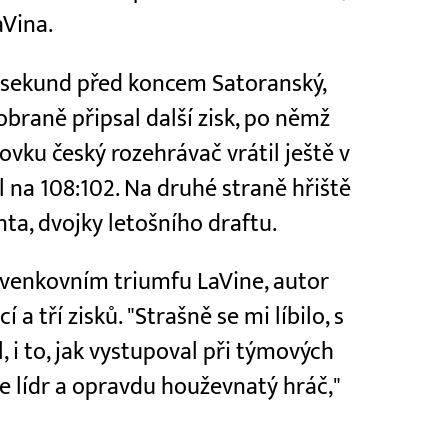
aVina.
5 sekund před koncem Satoranský,
obraně připsal další zisk, po němž
ovku český rozehrávač vrátil ještě v
 na 108:102. Na druhé straně hřiště
ta, dvojky letošního draftu.
 venkovním triumfu LaVine, autor
 a tří zisků. "Strašně se mi líbilo, s
, i to, jak vystupoval při týmových
e lídr a opravdu houževnatý hráč,"