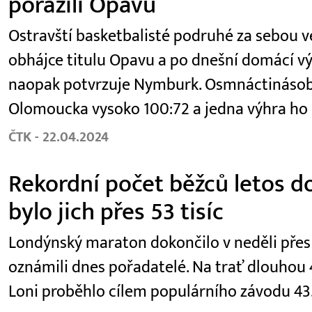
porazili Opavu
Ostravští basketbalisté podruhé za sebou ve 
obhájce titulu Opavu a po dnešní domácí výhř
naopak potvrzuje Nymburk. Osmnáctinásobn
Olomoucka vysoko 100:72 a jedna výhra ho 
ČTK - 22.04.2024
Rekordní počet běžců letos d
bylo jich přes 53 tisíc
Londýnský maraton dokončilo v neděli přes 53
oznámili dnes pořadatelé. Na trať dlouhou 4
Loni proběhlo cílem populárního závodu 43.