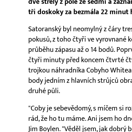
dvě střely z pole ze sedmi a zazn
tři doskoky za bezmála 22 minut 
Satoranský byl neomylný z čáry tre
pokusů, z toho čtyři ve vyrovnané 
průběhu zápasu až o 14 bodů. Poprv
čtyři minuty před koncem čtvrté čtv
trojkou náhradníka Cobyho Whitea.
body jedním z hlavních strůjců obr
druhé půli.
"Coby je sebevědomý, s míčem si ro
rád, že ho tu máme. Ani jsem ho dn
Jim Boylen. "Věděl jsem, jak dobrý