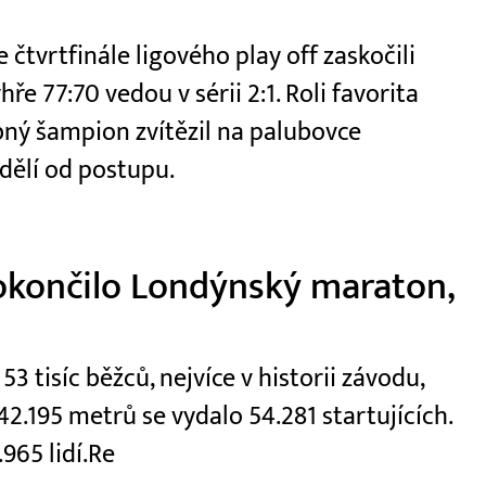
čtvrtfinále ligového play off zaskočili
e 77:70 vedou v sérii 2:1. Roli favorita
ý šampion zvítězil na palubovce
dělí od postupu.
okončilo Londýnský maraton,
 tisíc běžců, nejvíce v historii závodu,
2.195 metrů se vydalo 54.281 startujících.
965 lidí.Re