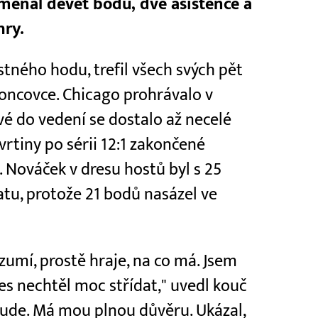
amenal devět bodů, dvě asistence a
hry.
stného hodu, trefil všech svých pět
koncovce. Chicago prohrávalo v
é do vedení se dostalo až necelé
rtiny po sérii 12:1 zakončené
 Nováček v dresu hostů byl s 25
atu, protože 21 bodů nasázel ve
zumí, prostě hraje, na co má. Jsem
es nechtěl moc střídat," uvedl kouč
 bude. Má mou plnou důvěru. Ukázal,