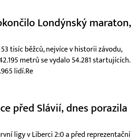
okončilo Londýnský maraton,
 tisíc běžců, nejvíce v historii závodu,
2.195 metrů se vydalo 54.281 startujících.
965 lidí.Re
e před Slávií, dnes porazila
první ligy v Liberci 2:0 a před reprezentační