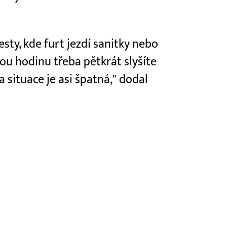
sty, kde furt jezdí sanitky nebo
dou hodinu třeba pětkrát slyšíte
 situace je asi špatná," dodal