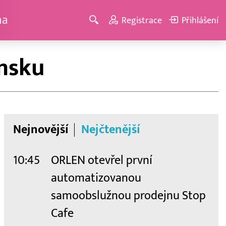
ma
Registrace
Přihlášení
emsku
Nejnovější
Nejčtenější
10:45
ORLEN otevřel první
automatizovanou
samoobslužnou prodejnu Stop
Cafe