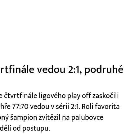
vrtfinále vedou 2:1, podruhé
čtvrtfinále ligového play off zaskočili
e 77:70 vedou v sérii 2:1. Roli favorita
ý šampion zvítězil na palubovce
dělí od postupu.