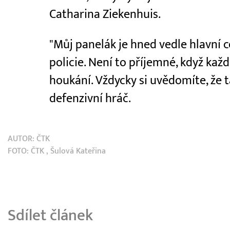
Catharina Ziekenhuis.
"Můj panelák je hned vedle hlavní ce
policie. Není to příjemné, když kaž
houkání. Vždycky si uvědomíte, že ta
defenzivní hráč.
AUTOR:
ČTK
FOTO:
ČTK
, Šulová Kateřina
Sdílet článek