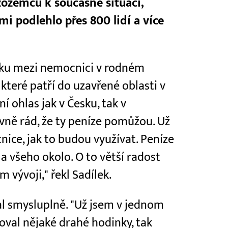
zozemců k současné situaci,
i podlehlo přes 800 lidí a více
stku mezi nemocnici v rodném
které patří do uzavřené oblasti v
í ohlas jak v Česku, tak v
vně rád, že ty peníze pomůžou. Už
ice, jak to budou využívat. Peníze
a všeho okolo. O to větší radost
vývoji," řekl Sadílek.
val smysluplně. "Už jsem v jednom
poval nějaké drahé hodinky, tak