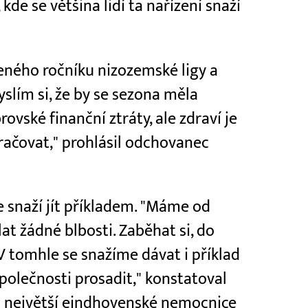
kde se většina lidí ta nařízení snaží
veného ročníku nizozemské ligy a
lím si, že by se sezona měla
vské finanční ztráty, ale zdraví je
račovat," prohlásil odchovanec
e snaží jít příkladem. "Máme od
t žádné blbosti. Zaběhat si, do
V tomhle se snažíme dávat i příklad
polečnosti prosadit," konstatoval
od největší eindhovenské nemocnice