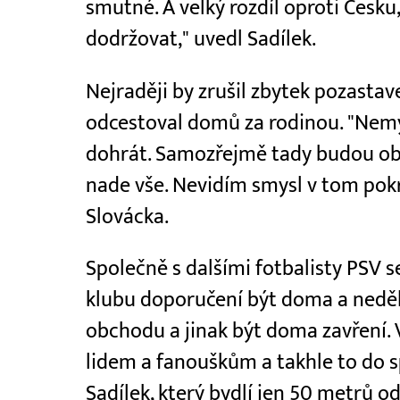
smutné. A velký rozdíl oproti Česku, 
dodržovat," uvedl Sadílek.
Nejraději by zrušil zbytek pozasta
odcestoval domů za rodinou. "Nemys
dohrát. Samozřejmě tady budou obro
nade vše. Nevidím smysl v tom pok
Slovácka.
Společně s dalšími fotbalisty PSV s
klubu doporučení být doma a neděla
obchodu a jinak být doma zavření. 
lidem a fanouškům a takhle to do s
Sadílek, který bydlí jen 50 metrů 