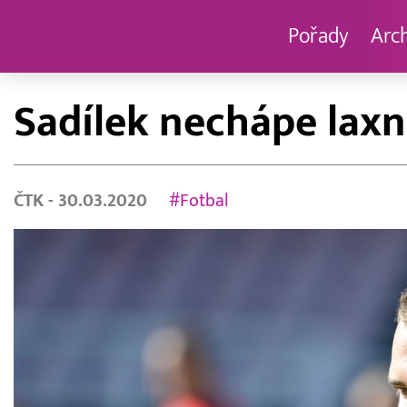
Pořady
Arc
Sadílek nechápe laxní
ČTK
- 30.03.2020
#Fotbal