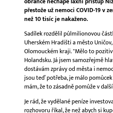
obránce nechápe laxní přístup Ni
přestože už nemoci COVID-19 v zem
než 10 tisíc je nakaženo.
Sadílek rozdělil půlmilionovou čá
Uherském Hradišti a město Uničov, 
Olomouckém kraji. "Mělo to pozitivn
Holandsku. Já jsem samozřejmě hla
dostávám zprávy od města i nemocn
jsou teď potřeba, je málo pomůcek 
mám, že to zásadně pomůže v dalším 
Je rád, že vydělané peníze investo
rozhovoru říkal, že než abych si ku