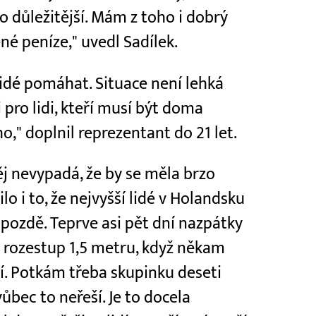
to důležitější. Mám z toho i dobrý
né peníze," uvedl Sadílek.
 lidé pomáhat. Situace není lehká
 pro lidi, kteří musí být doma
o," doplnil reprezentant do 21 let.
j nevypadá, že by se měla brzo
ilo i to, že nejvyšší lidé v Holandsku
 pozdě. Teprve asi pět dní nazpátky
t rozestup 1,5 metru, když někam
ší. Potkám třeba skupinku deseti
vůbec to neřeší. Je to docela