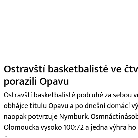
Ostravští basketbalisté ve čt
porazili Opavu
Ostravští basketbalisté podruhé za sebou ve 
obhájce titulu Opavu a po dnešní domácí výhř
naopak potvrzuje Nymburk. Osmnáctinásobn
Olomoucka vysoko 100:72 a jedna výhra ho 