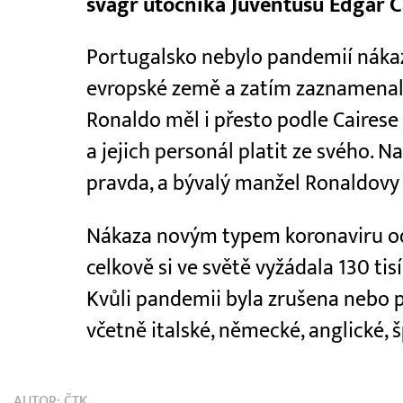
švagr útočníka Juventusu Edgar Cai
Portugalsko nebylo pandemií nákaz
evropské země a zatím zaznamenalo
Ronaldo měl i přesto podle Caires
a jejich personál platit ze svého. N
pravda, a bývalý manžel Ronaldovy 
Nákaza novým typem koronaviru odst
celkově si ve světě vyžádala 130 tis
Kvůli pandemii byla zrušena nebo 
včetně italské, německé, anglické, š
AUTOR:
ČTK