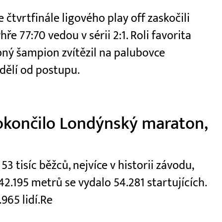
čtvrtfinále ligového play off zaskočili
e 77:70 vedou v sérii 2:1. Roli favorita
ý šampion zvítězil na palubovce
dělí od postupu.
okončilo Londýnský maraton,
 tisíc běžců, nejvíce v historii závodu,
2.195 metrů se vydalo 54.281 startujících.
965 lidí.Re