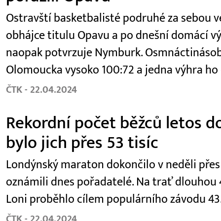
Ostravští basketbalisté podruhé za sebou ve 
obhájce titulu Opavu a po dnešní domácí výhř
naopak potvrzuje Nymburk. Osmnáctinásobn
Olomoucka vysoko 100:72 a jedna výhra ho 
ČTK - 22.04.2024
Rekordní počet běžců letos d
bylo jich přes 53 tisíc
Londýnský maraton dokončilo v neděli přes 53
oznámili dnes pořadatelé. Na trať dlouhou 4
Loni proběhlo cílem populárního závodu 43.
ČTK - 22.04.2024