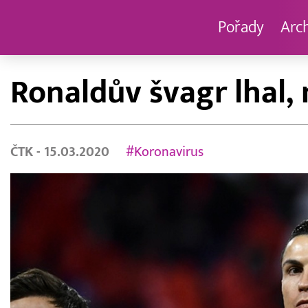
Pořady
Arc
Ronaldův švagr lhal,
ČTK
- 15.03.2020
#Koronavirus