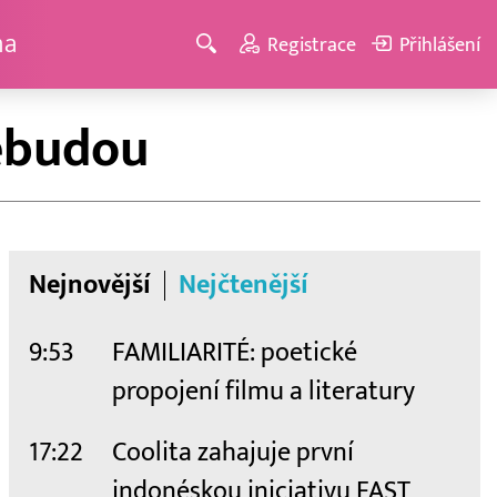
ma
Registrace
Přihlášení
nebudou
Nejnovější
Nejčtenější
9:53
FAMILIARITÉ: poetické
propojení filmu a literatury
17:22
Coolita zahajuje první
indonéskou iniciativu FAST