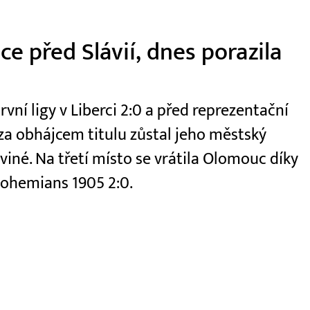
e před Slávií, dnes porazila
první ligy v Liberci 2:0 a před reprezentační
e za obhájcem titulu zůstal jeho městský
viné. Na třetí místo se vrátila Olomouc díky
 Bohemians 1905 2:0.