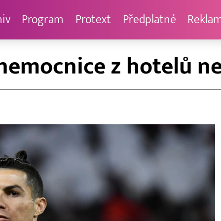
hiv
Program
Protext
Předplatné
Rekla
 nemocnice z hotelů 