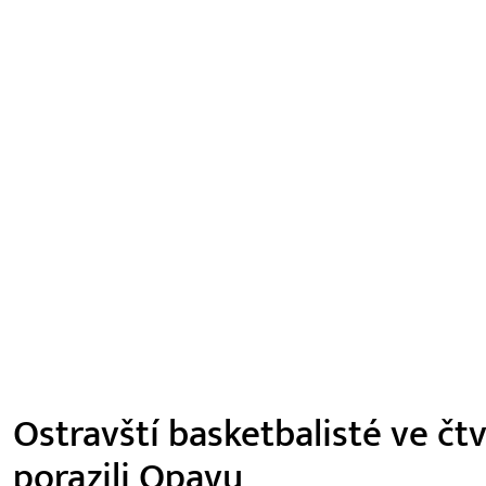
Ostravští basketbalisté ve čt
porazili Opavu