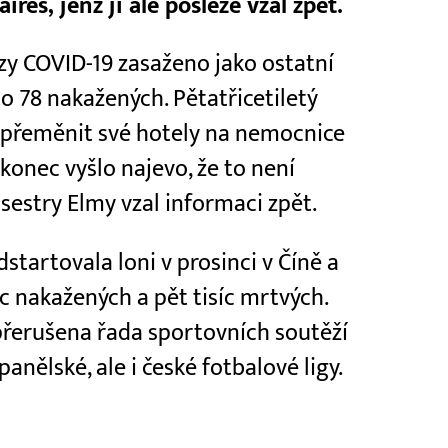
res, jenž ji ale posléze vzal zpět.
y COVID-19 zasaženo jako ostatní
 78 nakažených. Pětatřicetiletý
e přeměnit své hotely na nemocnice
akonec vyšlo najevo, že to není
sestry Elmy vzal informaci zpět.
artovala loni v prosinci v Číně a
íc nakažených a pět tisíc mrtvých.
přerušena řada sportovních soutěží
panělské, ale i české fotbalové ligy.