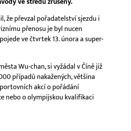
ávody ve středu zrušeny.
, že převzal pořadatelství sjezdu i
viznímu přenosu je byl nucen
pojede ve čtvrtek 13. února a super-
 města Wu-chan, si vyžádal v Číně již
 8000 případů nakažených, většina
sportovních akcí o pořádání
ce nebo o olympijskou kvalifikaci