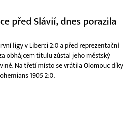
e před Slávií, dnes porazila
první ligy v Liberci 2:0 a před reprezentační
e za obhájcem titulu zůstal jeho městský
viné. Na třetí místo se vrátila Olomouc díky
 Bohemians 1905 2:0.