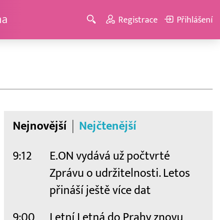
ma
Registrace
Přihlášení
Nejnovější
Nejčtenější
9:12
E.ON vydává už počtvrté
Zprávu o udržitelnosti. Letos
přináší ještě více dat
9:00
Letní Letná do Prahy znovu