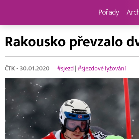
Pořady
Arc
Rakousko převzalo dv
ČTK
- 30.01.2020
#sjezd
|
#sjezdové lyžování