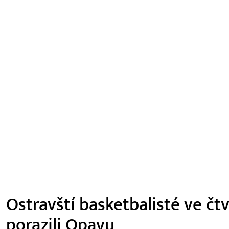
Ostravští basketbalisté ve čt
porazili Opavu