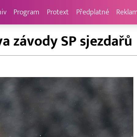
hiv
Program
Protext
Předplatné
Rekla
a závody SP sjezdařů