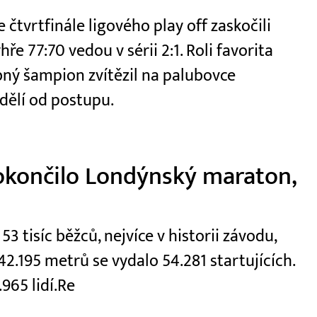
čtvrtfinále ligového play off zaskočili
e 77:70 vedou v sérii 2:1. Roli favorita
ý šampion zvítězil na palubovce
dělí od postupu.
okončilo Londýnský maraton,
 tisíc běžců, nejvíce v historii závodu,
2.195 metrů se vydalo 54.281 startujících.
965 lidí.Re