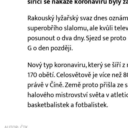
šířící se nákaze koronaviru byly z
Rakouský lyžařský svaz dnes oznámil
superobřího slalomu, ale kvůli tele
posunout o dva dny. Sjezd se proto 
G o den později.
Nový typ koronaviru, který se šíří z
170 obětí. Celosvětově je více než
právě v Číně. Země proto přišla ze 
halového mistrovství světa v atleti
basketbalistek a fotbalistek.
AUTOR:
ČTK