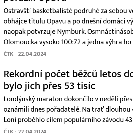
Ostravští basketbalisté podruhé za sebou ve 
obhájce titulu Opavu a po dnešní domácí výhř
naopak potvrzuje Nymburk. Osmnáctinásobn
Olomoucka vysoko 100:72 a jedna výhra ho 
ČTK - 22.04.2024
Rekordní počet běžců letos d
bylo jich přes 53 tisíc
Londýnský maraton dokončilo v neděli přes 53
oznámili dnes pořadatelé. Na trať dlouhou 4
Loni proběhlo cílem populárního závodu 43.
ČTK - 22.04.2024