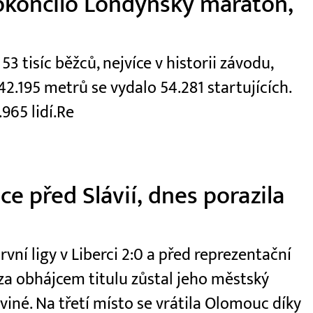
okončilo Londýnský maraton,
 tisíc běžců, nejvíce v historii závodu,
2.195 metrů se vydalo 54.281 startujících.
965 lidí.Re
e před Slávií, dnes porazila
první ligy v Liberci 2:0 a před reprezentační
e za obhájcem titulu zůstal jeho městský
viné. Na třetí místo se vrátila Olomouc díky