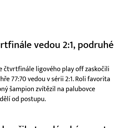
vrtfinále vedou 2:1, podruhé
čtvrtfinále ligového play off zaskočili
e 77:70 vedou v sérii 2:1. Roli favorita
ý šampion zvítězil na palubovce
dělí od postupu.