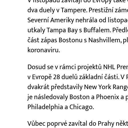
V listopadu zavítají do Evropy také
dva duely v Tampere. Prestižní zá
Severní Ameriky nehrála od listop
utkaly Tampa Bay s Buffalem. Předlo
část zápas Bostonu s Nashvillem, p
koronaviru.
Dosud se v rámci projektů NHL Pre
v Evropě 28 duelů základní části. V 
dvakrát představily New York Range
je následovaly Boston a Phoenix a 
Philadelphia a Chicago.
Vůbec poprvé zavítal do Prahy někt