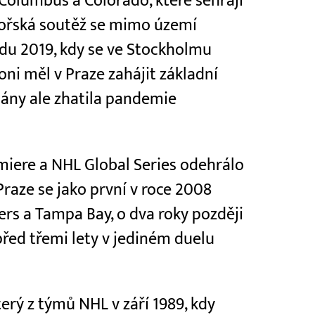
 Columbus a Colorado, které sehrají
mořská soutěž se mimo území
adu 2019, kdy se ve Stockholmu
ni měl v Praze zahájit základní
lány ale zhatila pandemie
miere a NHL Global Series odehrálo
Praze se jako první v roce 2008
rs a Tampa Bay, o dva roky později
před třemi lety v jediném duelu
erý z týmů NHL v září 1989, kdy