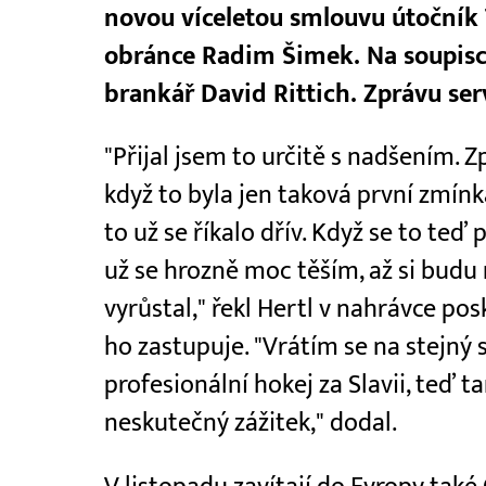
novou víceletou smlouvu útočník
obránce Radim Šimek. Na soupisc
brankář David Rittich. Zprávu se
"Přijal jsem to určitě s nadšením.
když to byla jen taková první zmínk
to už se říkalo dřív. Když se to te
už se hrozně moc těším, až si budu
vyrůstal," řekl Hertl v nahrávce po
ho zastupuje. "Vrátím se na stejný 
profesionální hokej za Slavii, teď 
neskutečný zážitek," dodal.