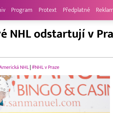
hiv
Program
Protext
Předplatné
Rekla
é NHL odstartují v Pra
Americká NHL
|
#NHL v Praze