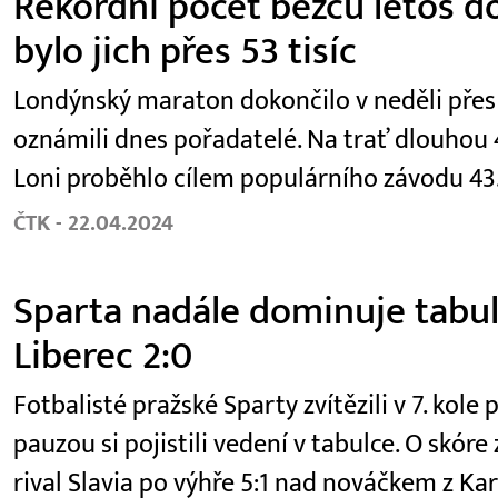
Rekordní počet běžců letos d
bylo jich přes 53 tisíc
Londýnský maraton dokončilo v neděli přes 53
oznámili dnes pořadatelé. Na trať dlouhou 4
Loni proběhlo cílem populárního závodu 43.
ČTK - 22.04.2024
Sparta nadále dominuje tabulc
Liberec 2:0
Fotbalisté pražské Sparty zvítězili v 7. kole 
pauzou si pojistili vedení v tabulce. O skór
rival Slavia po výhře 5:1 nad nováčkem z Kar