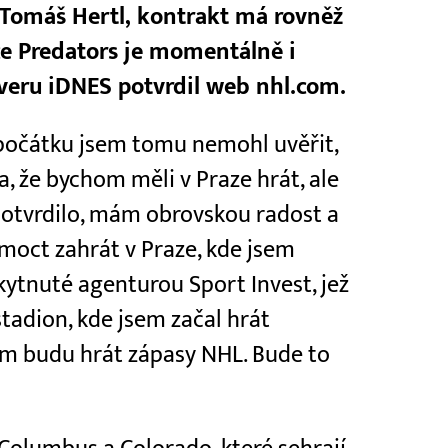
 Tomáš Hertl, kontrakt má rovněž
e Predators je momentálně i
rveru iDNES potvrdil web nhl.com.
 Zpočátku jsem tomu nemohl uvěřit,
a, že bychom měli v Praze hrát, ale
ď potvrdilo, mám obrovskou radost a
 moct zahrát v Praze, kde jsem
skytnuté agenturou Sport Invest, jež
stadion, kde jsem začal hrát
tam budu hrát zápasy NHL. Bude to