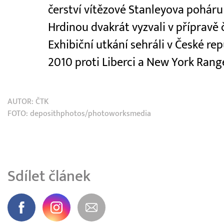
čerství vítězové Stanleyova poháru 
Hrdinou dvakrát vyzvali v přípravě
Exhibiční utkání sehráli v České rep
2010 proti Liberci a New York Range
AUTOR:
ČTK
FOTO: deposithphotos/photoworksmedia
Sdílet článek