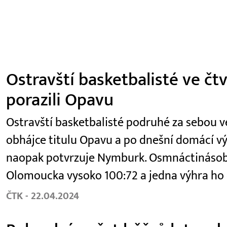
Ostravští basketbalisté ve čt
porazili Opavu
Ostravští basketbalisté podruhé za sebou ve 
obhájce titulu Opavu a po dnešní domácí výhř
naopak potvrzuje Nymburk. Osmnáctinásobn
Olomoucka vysoko 100:72 a jedna výhra ho 
ČTK - 22.04.2024