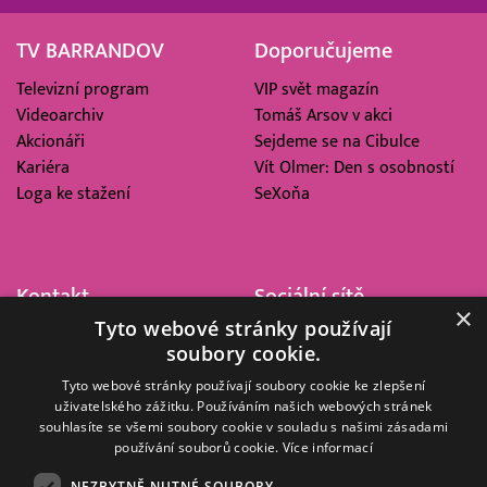
TV BARRANDOV
Doporučujeme
Televizní program
VIP svět magazín
Videoarchiv
Tomáš Arsov v akci
Akcionáři
Sejdeme se na Cibulce
Kariéra
Vít Olmer: Den s osobností
Loga ke stažení
SeXoňa
Kontakt
Sociální sítě
×
Tyto webové stránky používají
Barrandov Televizní Studio,
soubory cookie.
a.s.
Kříženeckého nám. 322
Tyto webové stránky používají soubory cookie ke zlepšení
uživatelského zážitku. Používáním našich webových stránek
152 00 Praha 5
souhlasíte se všemi soubory cookie v souladu s našimi zásadami
IČ 416 93 311
používání souborů cookie.
Více informací
dotazy@barrandov.tv
NEZBYTNĚ NUTNÉ SOUBORY