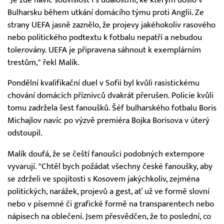
Bulharsku během utkání domácího týmu proti Anglii. Ze
strany UEFA jasně zaznělo, že projevy jakéhokoliv rasového
nebo politického podtextu k fotbalu nepatří a nebudou
tolerovány. UEFA je připravena sáhnout k exemplárním
trestům," řekl Malík.
Pondělní kvalifikační duel v Sofii byl kvůli rasistickému
chování domácích příznivců dvakrát přerušen. Policie kvůli
tomu zadržela šest fanoušků. Šéf bulharského fotbalu Boris
Michajlov navíc po výzvě premiéra Bojka Borisova v úterý
odstoupil.
Malík doufá, že se čeští fanoušci podobných extempore
vyvarují. "Chtěl bych požádat všechny české fanoušky, aby
se zdrželi ve spojitosti s Kosovem jakýchkoliv, zejména
politických, narážek, projevů a gest, ať už ve formě slovní
nebo v písemné či grafické formě na transparentech nebo
nápisech na oblečení. Jsem přesvědčen, že to poslední, co