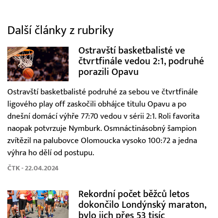
Další články z rubriky
Ostravští basketbalisté ve
čtvrtfinále vedou 2:1, podruhé
porazili Opavu
Ostravští basketbalisté podruhé za sebou ve čtvrtfinále
ligového play off zaskočili obhájce titulu Opavu a po
dnešní domácí výhře 77:70 vedou v sérii 2:1. Roli favorita
naopak potvrzuje Nymburk. Osmnáctinásobný šampion
zvítězil na palubovce Olomoucka vysoko 100:72 a jedna
výhra ho dělí od postupu.
ČTK - 22.04.2024
Rekordní počet běžců letos
dokončilo Londýnský maraton,
bylo jich přes 53 tisíc