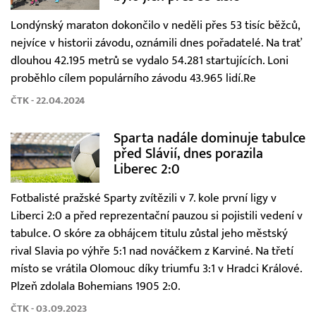
Londýnský maraton dokončilo v neděli přes 53 tisíc běžců,
nejvíce v historii závodu, oznámili dnes pořadatelé. Na trať
dlouhou 42.195 metrů se vydalo 54.281 startujících. Loni
proběhlo cílem populárního závodu 43.965 lidí.Re
ČTK - 22.04.2024
Sparta nadále dominuje tabulce
před Slávií, dnes porazila
Liberec 2:0
Fotbalisté pražské Sparty zvítězili v 7. kole první ligy v
Liberci 2:0 a před reprezentační pauzou si pojistili vedení v
tabulce. O skóre za obhájcem titulu zůstal jeho městský
rival Slavia po výhře 5:1 nad nováčkem z Karviné. Na třetí
místo se vrátila Olomouc díky triumfu 3:1 v Hradci Králové.
Plzeň zdolala Bohemians 1905 2:0.
ČTK - 03.09.2023