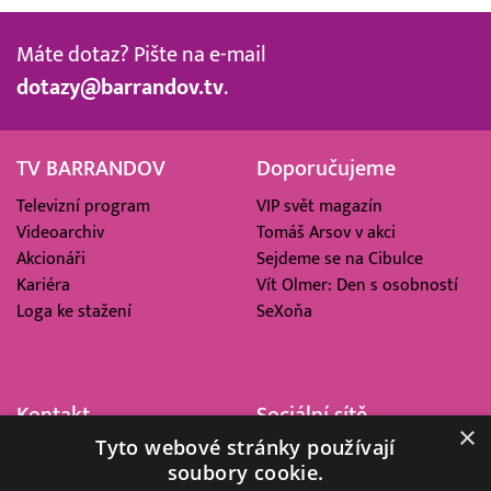
Máte dotaz? Pište na e-mail
dotazy@barrandov.tv
.
TV BARRANDOV
Doporučujeme
Televizní program
VIP svět magazín
Videoarchiv
Tomáš Arsov v akci
Akcionáři
Sejdeme se na Cibulce
Kariéra
Vít Olmer: Den s osobností
Loga ke stažení
SeXoňa
Kontakt
Sociální sítě
×
Tyto webové stránky používají
Barrandov Televizní Studio,
soubory cookie.
a.s.