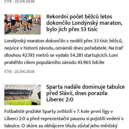
ČTK - 22.04.2024
Rekordní počet běžců letos
dokončilo Londýnský maraton,
bylo jich přes 53 tisíc
Londýnský maraton dokončilo v neděli přes 53 tisíc běžců,
nejvíce v historii závodu, oznámili dnes pořadatelé. Na trať
dlouhou 42.195 metrů se vydalo 54.281 startujících. Loni
proběhlo cílem populárního závodu 43.965 lidí.Re
ČTK - 22.04.2024
Sparta nadále dominuje tabulce
před Slávií, dnes porazila
Liberec 2:0
Fotbalisté pražské Sparty zvítězili v 7. kole první ligy v
Liberci 2:0 a před reprezentační pauzou si pojistili vedení v
tabulce. O skóre za obhájcem titulu zůstal jeho městský