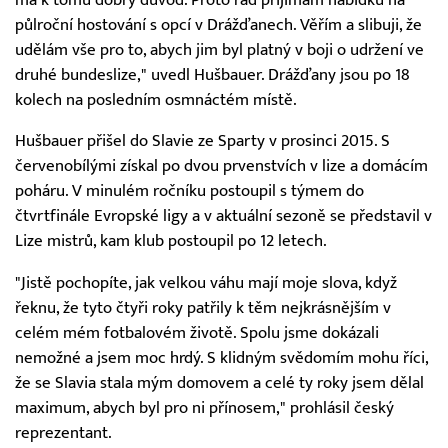
půlroční hostování s opcí v Drážďanech. Věřím a slibuji, že
udělám vše pro to, abych jim byl platný v boji o udržení ve
druhé bundeslize," uvedl Hušbauer. Drážďany jsou po 18
kolech na posledním osmnáctém místě.
Hušbauer přišel do Slavie ze Sparty v prosinci 2015. S
červenobílými získal po dvou prvenstvích v lize a domácím
poháru. V minulém ročníku postoupil s týmem do
čtvrtfinále Evropské ligy a v aktuální sezoně se představil v
Lize mistrů, kam klub postoupil po 12 letech.
"Jistě pochopíte, jak velkou váhu mají moje slova, když
řeknu, že tyto čtyři roky patřily k těm nejkrásnějším v
celém mém fotbalovém životě. Spolu jsme dokázali
nemožné a jsem moc hrdý. S klidným svědomím mohu říci,
že se Slavia stala mým domovem a celé ty roky jsem dělal
maximum, abych byl pro ni přínosem," prohlásil český
reprezentant.