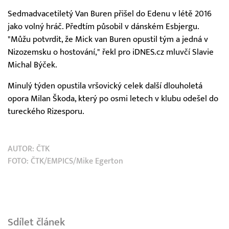
Sedmadvacetiletý Van Buren přišel do Edenu v létě 2016
jako volný hráč. Předtím působil v dánském Esbjergu.
"Můžu potvrdit, že Mick van Buren opustil tým a jedná v
Nizozemsku o hostování," řekl pro iDNES.cz mluvčí Slavie
Michal Býček.
Minulý týden opustila vršovický celek další dlouholetá
opora Milan Škoda, který po osmi letech v klubu odešel do
tureckého Rizesporu.
AUTOR:
ČTK
FOTO: ČTK/EMPICS/Mike Egerton
Sdílet článek