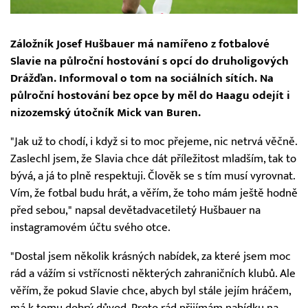
Záložník Josef Hušbauer má namířeno z fotbalové
Slavie na půlroční hostování s opcí do druholigových
Drážďan. Informoval o tom na sociálních sítích. Na
půlroční hostování bez opce by měl do Haagu odejít i
nizozemský útočník Mick van Buren.
"Jak už to chodí, i když si to moc přejeme, nic netrvá věčně.
Zaslechl jsem, že Slavia chce dát příležitost mladším, tak to
bývá, a já to plně respektuji. Člověk se s tím musí vyrovnat.
Vím, že fotbal budu hrát, a věřím, že toho mám ještě hodně
před sebou," napsal devětadvacetiletý Hušbauer na
instagramovém účtu svého otce.
"Dostal jsem několik krásných nabídek, za které jsem moc
rád a vážím si vstřícnosti některých zahraničních klubů. Ale
věřím, že pokud Slavie chce, abych byl stále jejím hráčem,
má k tomu dobrý důvod. Proto rád přijímám nabídku na