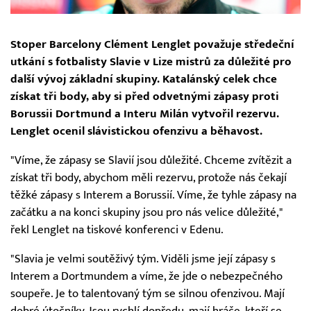
Stoper Barcelony Clément Lenglet považuje středeční
utkání s fotbalisty Slavie v Lize mistrů za důležité pro
další vývoj základní skupiny. Katalánský celek chce
získat tři body, aby si před odvetnými zápasy proti
Borussii Dortmund a Interu Milán vytvořil rezervu.
Lenglet ocenil slávistickou ofenzivu a běhavost.
"Víme, že zápasy se Slavií jsou důležité. Chceme zvítězit a
získat tři body, abychom měli rezervu, protože nás čekají
těžké zápasy s Interem a Borussií. Víme, že tyhle zápasy na
začátku a na konci skupiny jsou pro nás velice důležité,"
řekl Lenglet na tiskové konferenci v Edenu.
"Slavia je velmi soutěživý tým. Viděli jsme její zápasy s
Interem a Dortmundem a víme, že jde o nebezpečného
soupeře. Je to talentovaný tým se silnou ofenzivou. Mají
dobré útočníky. Jsou rychlí dopředu, mají hráče, kteří se