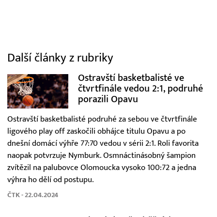
Další články z rubriky
Ostravští basketbalisté ve
čtvrtfinále vedou 2:1, podruhé
porazili Opavu
Ostravští basketbalisté podruhé za sebou ve čtvrtfinále
ligového play off zaskočili obhájce titulu Opavu a po
dnešní domácí výhře 77:70 vedou v sérii 2:1. Roli favorita
naopak potvrzuje Nymburk. Osmnáctinásobný šampion
zvítězil na palubovce Olomoucka vysoko 100:72 a jedna
výhra ho dělí od postupu.
ČTK - 22.04.2024