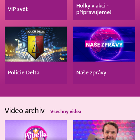
Holky v akci -
VIP svět
připravujeme!
Policie Delta
Naše zprávy
Video archiv
Všechny videa