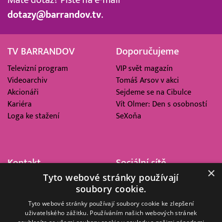
dotazy@barrandov.tv
.
TV BARRANDOV
Doporučujeme
Televizní program
VIP svět magazín
Videoarchiv
Tomáš Arsov v akci
Akcionáři
Sejdeme se na Cibulce
Kariéra
Vít Olmer: Den s osobností
Loga ke stažení
SeXoňa
Kontakt
Sociální sítě
×
Tyto webové stránky používají
Barrandov Televizní Studio,
soubory cookie.
a.s.
Kříženeckého nám. 322
Tyto webové stránky používají soubory cookie ke zlepšení
uživatelského zážitku. Používáním našich webových stránek
152 00 Praha 5