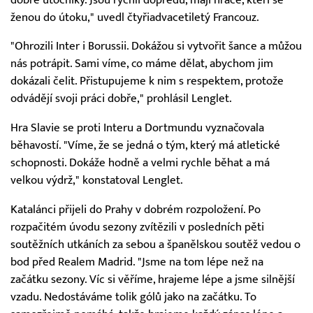
ženou do útoku," uvedl čtyřiadvacetiletý Francouz.
"Ohrozili Inter i Borussii. Dokážou si vytvořit šance a můžou
nás potrápit. Sami víme, co máme dělat, abychom jim
dokázali čelit. Přistupujeme k nim s respektem, protože
odvádějí svoji práci dobře," prohlásil Lenglet.
Hra Slavie se proti Interu a Dortmundu vyznačovala
běhavostí. "Víme, že se jedná o tým, který má atletické
schopnosti. Dokáže hodně a velmi rychle běhat a má
velkou výdrž," konstatoval Lenglet.
Katalánci přijeli do Prahy v dobrém rozpoložení. Po
rozpačitém úvodu sezony zvítězili v posledních pěti
soutěžních utkáních za sebou a španělskou soutěž vedou o
bod před Realem Madrid. "Jsme na tom lépe než na
začátku sezony. Víc si věříme, hrajeme lépe a jsme silnější
vzadu. Nedostáváme tolik gólů jako na začátku. To