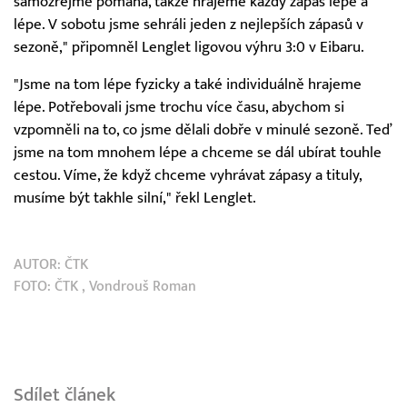
samozřejmě pomáhá, takže hrajeme každý zápas lépe a
lépe. V sobotu jsme sehráli jeden z nejlepších zápasů v
sezoně," připomněl Lenglet ligovou výhru 3:0 v Eibaru.
"Jsme na tom lépe fyzicky a také individuálně hrajeme
lépe. Potřebovali jsme trochu více času, abychom si
vzpomněli na to, co jsme dělali dobře v minulé sezoně. Teď
jsme na tom mnohem lépe a chceme se dál ubírat touhle
cestou. Víme, že když chceme vyhrávat zápasy a tituly,
musíme být takhle silní," řekl Lenglet.
AUTOR:
ČTK
FOTO:
ČTK
, Vondrouš Roman
Sdílet článek