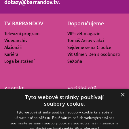
dotazy@barrandov.tv
.
TV BARRANDOV
Doporučujeme
Televizní program
VIP svět magazín
Videoarchiv
Tomáš Arsov v akci
Akcionáři
Sejdeme se na Cibulce
Kariéra
Vít Olmer: Den s osobností
Loga ke stažení
SeXoňa
Kontakt
Sociální sítě
×
Tyto webové stránky používají
Barrandov Televizní Studio,
soubory cookie.
a.s.
Kříženeckého nám. 322
Tyto webové stránky používají soubory cookie ke zlepšení
uživatelského zážitku. Používáním našich webových stránek
152 00 Praha 5
souhlasíte se všemi soubory cookie v souladu s našimi zásadami
IČ 416 93 311
používání souborů cookie.
Více informací