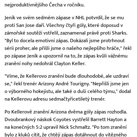
nejproduktivnějšího Čecha v ročníku.
Jeník ve svém sedmém zápase v NHL potvrdil, že se mu
proti San Jose daří. Všechny čtyři góly, které doposud v
zámořské soutěži vstřelil, zaznamenal právě proti Sharks.
"Byl to docela emotivní zápas. Dokázali jsme protrhnout
sérii proher, ale přišli jsme o našeho nejlepšího hráče," řekl
po zápase Jeník a upozornil na to, že zápas kvůli vážnému
zranění nohy nedohrál Clayton Keller.
"Víme, že Kellerovo zranění bude dlouhodobé, ale uzdraví
se," řekl trenér Arizony André Tourigny. "Nepřišli jsme jen
o výborného hokejistu, ale také o duši celého týmu," dodal
na Kellerovu adresu sedmačtyřicetiletý trenér.
Po Kellerově zranění Arizona dvěma góly zápas rozhodla.
Dvoubrankový náskok Coyotes vystřelil Barrett Hayton a
na konečných 5:2 upravil Nick Schmaltz. "Po tom zranění
bylo z kluků cítit, že chtějí zápas dotáhnout do vítězného