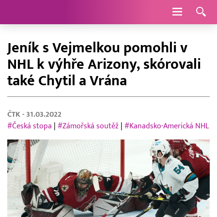
Navigace
Jeník s Vejmelkou pomohli v
NHL k výhře Arizony, skórovali
také Chytil a Vrána
ČTK
- 31.03.2022
#Česká stopa
|
#Zámořská soutěž
|
#Kanadsko-Americká NHL