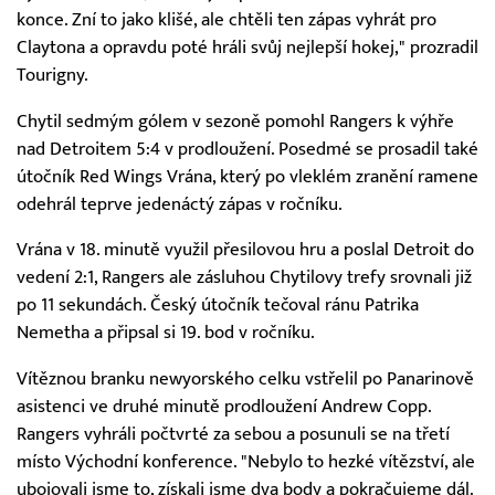
konce. Zní to jako klišé, ale chtěli ten zápas vyhrát pro
Claytona a opravdu poté hráli svůj nejlepší hokej," prozradil
Tourigny.
Chytil sedmým gólem v sezoně pomohl Rangers k výhře
nad Detroitem 5:4 v prodloužení. Posedmé se prosadil také
útočník Red Wings Vrána, který po vleklém zranění ramene
odehrál teprve jedenáctý zápas v ročníku.
Vrána v 18. minutě využil přesilovou hru a poslal Detroit do
vedení 2:1, Rangers ale zásluhou Chytilovy trefy srovnali již
po 11 sekundách. Český útočník tečoval ránu Patrika
Nemetha a připsal si 19. bod v ročníku.
Vítěznou branku newyorského celku vstřelil po Panarinově
asistenci ve druhé minutě prodloužení Andrew Copp.
Rangers vyhráli počtvrté za sebou a posunuli se na třetí
místo Východní konference. "Nebylo to hezké vítězství, ale
ubojovali jsme to, získali jsme dva body a pokračujeme dál.