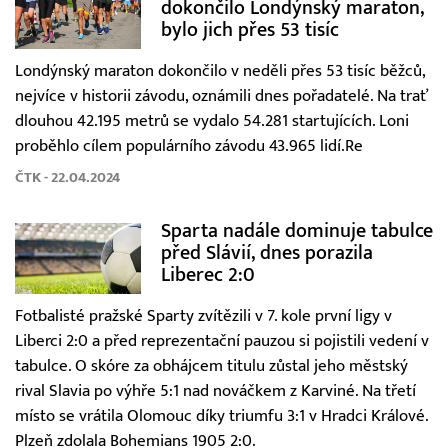
dokončilo Londýnský maraton,
bylo jich přes 53 tisíc
Londýnský maraton dokončilo v neděli přes 53 tisíc běžců,
nejvíce v historii závodu, oznámili dnes pořadatelé. Na trať
dlouhou 42.195 metrů se vydalo 54.281 startujících. Loni
proběhlo cílem populárního závodu 43.965 lidí.Re
ČTK - 22.04.2024
Sparta nadále dominuje tabulce
před Slávií, dnes porazila
Liberec 2:0
Fotbalisté pražské Sparty zvítězili v 7. kole první ligy v
Liberci 2:0 a před reprezentační pauzou si pojistili vedení v
tabulce. O skóre za obhájcem titulu zůstal jeho městský
rival Slavia po výhře 5:1 nad nováčkem z Karviné. Na třetí
místo se vrátila Olomouc díky triumfu 3:1 v Hradci Králové.
Plzeň zdolala Bohemians 1905 2:0.