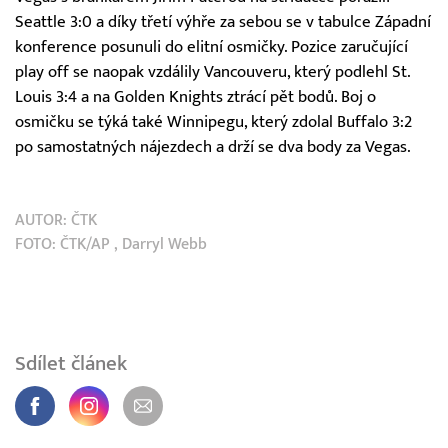
Seattle 3:0 a díky třetí výhře za sebou se v tabulce Západní
konference posunuli do elitní osmičky. Pozice zaručující
play off se naopak vzdálily Vancouveru, který podlehl St.
Louis 3:4 a na Golden Knights ztrácí pět bodů. Boj o
osmičku se týká také Winnipegu, který zdolal Buffalo 3:2
po samostatných nájezdech a drží se dva body za Vegas.
AUTOR:
ČTK
FOTO:
ČTK/AP
, Darryl Webb
Sdílet článek