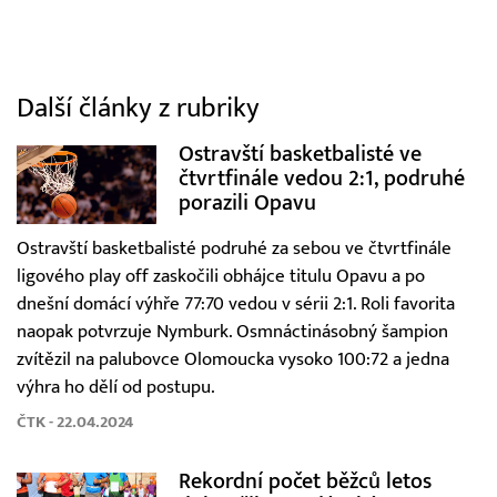
Další články z rubriky
Ostravští basketbalisté ve
čtvrtfinále vedou 2:1, podruhé
porazili Opavu
Ostravští basketbalisté podruhé za sebou ve čtvrtfinále
ligového play off zaskočili obhájce titulu Opavu a po
dnešní domácí výhře 77:70 vedou v sérii 2:1. Roli favorita
naopak potvrzuje Nymburk. Osmnáctinásobný šampion
zvítězil na palubovce Olomoucka vysoko 100:72 a jedna
výhra ho dělí od postupu.
ČTK - 22.04.2024
Rekordní počet běžců letos