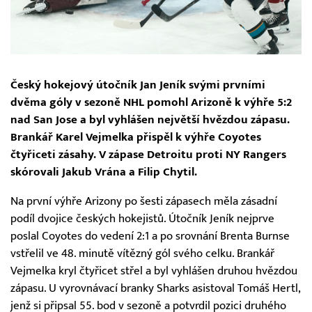
Český hokejový útočník Jan Jeník svými prvními
dvěma góly v sezoně NHL pomohl Arizoně k výhře 5:2
nad San Jose a byl vyhlášen největší hvězdou zápasu.
Brankář Karel Vejmelka přispěl k výhře Coyotes
čtyřiceti zásahy. V zápase Detroitu proti NY Rangers
skórovali Jakub Vrána a Filip Chytil.
Na první výhře Arizony po šesti zápasech měla zásadní
podíl dvojice českých hokejistů. Útočník Jeník nejprve
poslal Coyotes do vedení 2:1 a po srovnání Brenta Burnse
vstřelil ve 48. minutě vítězný gól svého celku. Brankář
Vejmelka kryl čtyřicet střel a byl vyhlášen druhou hvězdou
zápasu. U vyrovnávací branky Sharks asistoval Tomáš Hertl,
jenž si připsal 55. bod v sezoně a potvrdil pozici druhého