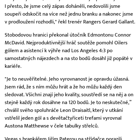
I přesto, že jsme celý zápas doháněli, nedovolili jsme
soupeři odskočit na více než jednu branku a nakonec jsme
v prodloužení rozhodli," řekl trenér Rangers Gerard Gallant.
Stobodovou hranici překonal útočník Edmontonu Connor
McDavid. Nejproduktivnější hráč soutěže pomohl Oilers
gólem a asistencí k výhře nad Los Angeles 4:3 po
samostatných nájezdech a na sto bodů dosáhl již popáté v
kariéře.
"Je to neuvěřitelné. Jeho vyrovnanost je opravdu úžasná.
Jsem rád, že s ním můžu hrát a že ho můžu každý den
sledovat. Všichni znají jeho kvality, soustředí se na něj a on
stejně každý rok dosáhne na 120 bodů. Je to neskutečné,”
chválil svého spoluhráče Leon Draisaitl, který v utkání
vstřelil jeden gól a s devětačtyřiceti trefami vyrovnal
Austona Matthewse v čele tabulky střelců.
Vegas s brankářem Jiřím Paterou na střídačce porazili