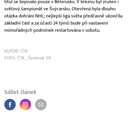
titul se bojovalo pouze v Bělorusku. V březnu byl zrušen i
světový šampionát ve Švýcarsku. Otevřená byla dlouho
otázka dohrání NHL; nejlepší liga světa předčasně ukončila
základní část a za účasti 24 týmů bude při nastavení
mimořádných podmínek restartována v sobotu.
AUTOR:
ČTK
FOTO:
ČTK
, Šimánek Vít
Sdílet článek