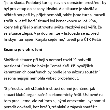
"Je to škoda. Podobný turnaj, navíc v domácím prostředí, by
byl pro vstup do sezony ideální. Ale situace je složitá a
někteří soupeři by přijet nemohli, takže jsme turnaj museli
zrušit. V ještě horší situaci byl koneckonců Miloš Říha,
který tak přišel o mistrovství světa. Nezbývá než věřit, že
se situace zlepší. A já doufám, že v listopadu se již před
finským turnajem Karjala sejdeme," uvedl pro ČTK Pešán.
Sezona je v ohrožení
Složitost situace při boji s nemocí covid-19 potvrdil
prezident Českého hokeje Tomáš Král. Při nynějších
karanténních opatřeních by podle jeho názoru soutěžní
sezona nejspíš nemohla vůbec proběhnout.
"S představiteli státních institucí denně jednáme, jak
situaci klubů organizačně a ekonomicky řešit. Usilovně na
tom pracujeme, ale zatímco s jinými omezeními bychom si
poradit dokázali, bez hráčů, tréninků a zápasů soutěžit