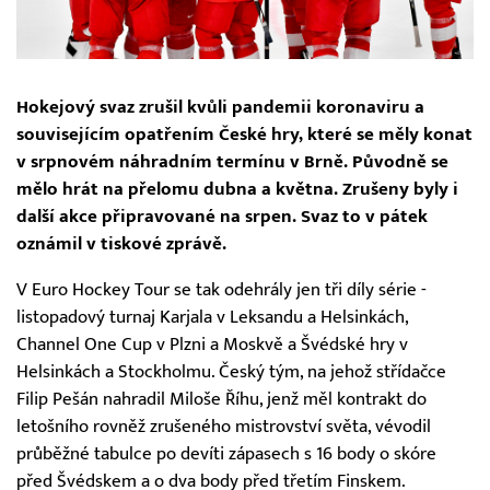
Hokejový svaz zrušil kvůli pandemii koronaviru a
souvisejícím opatřením České hry, které se měly konat
v srpnovém náhradním termínu v Brně. Původně se
mělo hrát na přelomu dubna a května. Zrušeny byly i
další akce připravované na srpen. Svaz to v pátek
oznámil v tiskové zprávě.
V Euro Hockey Tour se tak odehrály jen tři díly série -
listopadový turnaj Karjala v Leksandu a Helsinkách,
Channel One Cup v Plzni a Moskvě a Švédské hry v
Helsinkách a Stockholmu. Český tým, na jehož střídačce
Filip Pešán nahradil Miloše Říhu, jenž měl kontrakt do
letošního rovněž zrušeného mistrovství světa, vévodil
průběžné tabulce po devíti zápasech s 16 body o skóre
před Švédskem a o dva body před třetím Finskem.