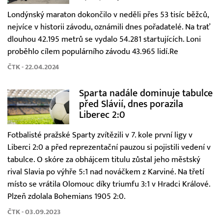
Londýnský maraton dokončilo v neděli přes 53 tisíc běžců,
nejvíce v historii závodu, oznámili dnes pořadatelé. Na trať
dlouhou 42.195 metrů se vydalo 54.281 startujících. Loni
proběhlo cílem populárního závodu 43.965 lidí.Re
ČTK - 22.04.2024
Sparta nadále dominuje tabulce
před Slávií, dnes porazila
Liberec 2:0
Fotbalisté pražské Sparty zvítězili v 7. kole první ligy v
Liberci 2:0 a před reprezentační pauzou si pojistili vedení v
tabulce. O skóre za obhájcem titulu zůstal jeho městský
rival Slavia po výhře 5:1 nad nováčkem z Karviné. Na třetí
místo se vrátila Olomouc díky triumfu 3:1 v Hradci Králové.
Plzeň zdolala Bohemians 1905 2:0.
ČTK - 03.09.2023