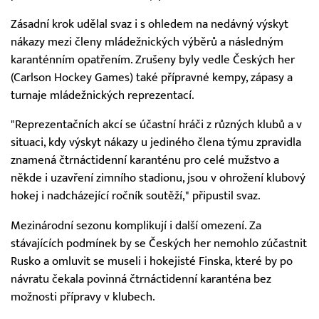
Zásadní krok udělal svaz i s ohledem na nedávný výskyt
nákazy mezi členy mládežnických výběrů a následným
karanténním opatřením. Zrušeny byly vedle Českých her
(Carlson Hockey Games) také přípravné kempy, zápasy a
turnaje mládežnických reprezentací.
"Reprezentačních akcí se účastní hráči z různých klubů a v
situaci, kdy výskyt nákazy u jediného člena týmu zpravidla
znamená čtrnáctidenní karanténu pro celé mužstvo a
někde i uzavření zimního stadionu, jsou v ohrožení klubový
hokej i nadcházející ročník soutěží," připustil svaz.
Mezinárodní sezonu komplikují i další omezení. Za
stávajících podmínek by se Českých her nemohlo zúčastnit
Rusko a omluvit se museli i hokejisté Finska, které by po
návratu čekala povinná čtrnáctidenní karanténa bez
možnosti přípravy v klubech.