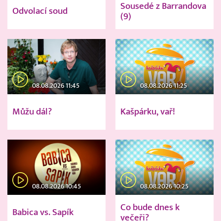
Sousedé z Barrandova
Odvolací soud
(9)
08.08.2026 11:45
08.08.2026 11:25
Můžu dál?
Kašpárku, vař!
08.08.2026 10:45
08.08.2026 10:25
Co bude dnes k
Babica vs. Sapík
večeři?