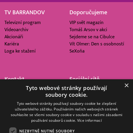
TV BARRANDOV
Doporučujeme
Televizní program
VIP svět magazín
Videoarchiv
Tomáš Arsov v akci
Akcionáři
Sejdeme se na Cibulce
Kariéra
Vít Olmer: Den s osobností
Loga ke stažení
SeXoňa
Kontakt
Sociální sítě
×
Tyto webové stránky používají
Barrandov Televizní Studio,
soubory cookie.
a.s.
Kříženeckého nám. 322
Tyto webové stránky používají soubory cookie ke zlepšení
uživatelského zážitku. Používáním našich webových stránek
152 00 Praha 5
souhlasíte se všemi soubory cookie v souladu s našimi zásadami
IČ 416 93 311
používání souborů cookie.
Více informací
dotazy@barrandov.tv
NEZBYTNĚ NUTNÉ SOUBORY