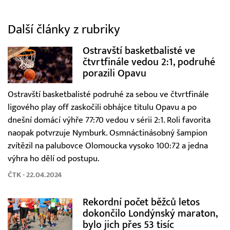
Další články z rubriky
Ostravští basketbalisté ve
čtvrtfinále vedou 2:1, podruhé
porazili Opavu
Ostravští basketbalisté podruhé za sebou ve čtvrtfinále
ligového play off zaskočili obhájce titulu Opavu a po
dnešní domácí výhře 77:70 vedou v sérii 2:1. Roli favorita
naopak potvrzuje Nymburk. Osmnáctinásobný šampion
zvítězil na palubovce Olomoucka vysoko 100:72 a jedna
výhra ho dělí od postupu.
ČTK - 22.04.2024
Rekordní počet běžců letos
dokončilo Londýnský maraton,
bylo jich přes 53 tisíc