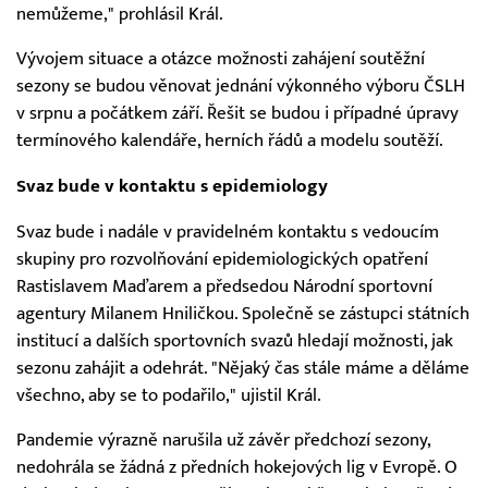
nemůžeme," prohlásil Král.
Vývojem situace a otázce možnosti zahájení soutěžní
sezony se budou věnovat jednání výkonného výboru ČSLH
v srpnu a počátkem září. Řešit se budou i případné úpravy
termínového kalendáře, herních řádů a modelu soutěží.
Svaz bude v kontaktu s epidemiology
Svaz bude i nadále v pravidelném kontaktu s vedoucím
skupiny pro rozvolňování epidemiologických opatření
Rastislavem Maďarem a předsedou Národní sportovní
agentury Milanem Hniličkou. Společně se zástupci státních
institucí a dalších sportovních svazů hledají možnosti, jak
sezonu zahájit a odehrát. "Nějaký čas stále máme a děláme
všechno, aby se to podařilo," ujistil Král.
Pandemie výrazně narušila už závěr předchozí sezony,
nedohrála se žádná z předních hokejových lig v Evropě. O