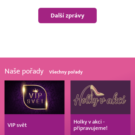
Další zprávy
Naše pořady
Všechny pořady
Holky v akci -
VIP svět
připravujeme!