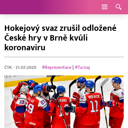
Navigace
Hokejový svaz zrušil odložené
České hry v Brně kvůli
koronaviru
ČTK
- 31.07.2020
#Reprezentace
|
#Turnaj