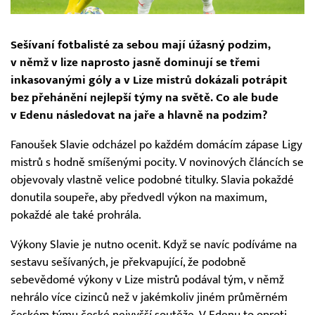
Sešívaní fotbalisté za sebou mají úžasný podzim,
v němž v lize naprosto jasně dominují se třemi
inkasovanými góly a v Lize mistrů dokázali potrápit
bez přehánění nejlepší týmy na světě. Co ale bude
v Edenu následovat na jaře a hlavně na podzim?
Fanoušek Slavie odcházel po každém domácím zápase Ligy
mistrů s hodně smíšenými pocity. V novinových článcích se
objevovaly vlastně velice podobné titulky. Slavia pokaždé
donutila soupeře, aby předvedl výkon na maximum,
pokaždé ale také prohrála.
Výkony Slavie je nutno ocenit. Když se navíc podíváme na
sestavu sešívaných, je překvapující, že podobně
sebevědomé výkony v Lize mistrů podával tým, v němž
nehrálo více cizinců než v jakémkoliv jiném průměrném
českém týmu české nejvyšší soutěže. V Edenu to oproti