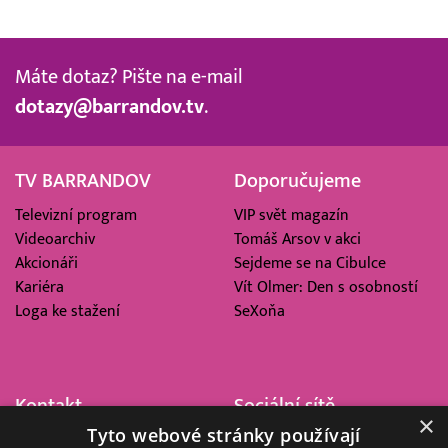
Máte dotaz? Pište na e-mail
dotazy@barrandov.tv
.
TV BARRANDOV
Doporučujeme
Televizní program
VIP svět magazín
Videoarchiv
Tomáš Arsov v akci
Akcionáři
Sejdeme se na Cibulce
Kariéra
Vít Olmer: Den s osobností
Loga ke stažení
SeXoňa
Kontakt
Sociální sítě
×
Tyto webové stránky používají
Barrandov Televizní Studio,