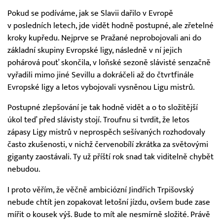
Pokud se podíváme, jak se Slavii dařilo v Evropě
v posledních letech, jde vidět hodně postupné, ale zřetelné
kroky kupředu. Nejprve se Pražané neprobojovali ani do
základní skupiny Evropské ligy, následně v ní jejich
pohárová pouť skončila, v loňské sezoně slávisté senzačně
vyřadili mimo jiné Sevillu a dokráčeli až do čtvrtfinále
Evropské ligy a letos vybojovali vysněnou Ligu mistrů.
Postupné zlepšování je tak hodně vidět a o to složitější
úkol teď před slávisty stojí. Troufnu si tvrdit, že letos
zápasy Ligy mistrů v neprospěch sešívaných rozhodovaly
často zkušenosti, v nichž červenobílí zkrátka za světovými
giganty zaostávali. Ty už příští rok snad tak viditelně chybět
nebudou.
I proto věřím, že věčně ambiciózní Jindřich Trpišovský
nebude chtít jen zopakovat letošní jízdu, ovšem bude zase
mířit o kousek výš. Bude to mít ale nesmírně složité. Právě