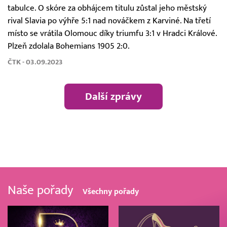
tabulce. O skóre za obhájcem titulu zůstal jeho městský
rival Slavia po výhře 5:1 nad nováčkem z Karviné. Na třetí
místo se vrátila Olomouc díky triumfu 3:1 v Hradci Králové.
Plzeň zdolala Bohemians 1905 2:0.
ČTK - 03.09.2023
Další zprávy
Naše pořady
Všechny pořady