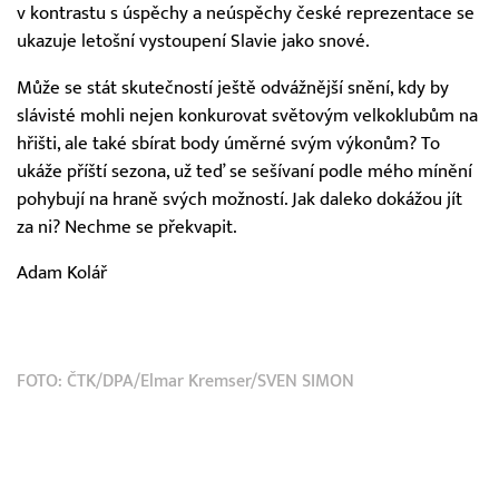
v kontrastu s úspěchy a neúspěchy české reprezentace se
ukazuje letošní vystoupení Slavie jako snové.
Může se stát skutečností ještě odvážnější snění, kdy by
slávisté mohli nejen konkurovat světovým velkoklubům na
hřišti, ale také sbírat body úměrné svým výkonům? To
ukáže příští sezona, už teď se sešívaní podle mého mínění
pohybují na hraně svých možností. Jak daleko dokážou jít
za ni? Nechme se překvapit.
Adam Kolář
FOTO: ČTK/DPA/Elmar Kremser/SVEN SIMON