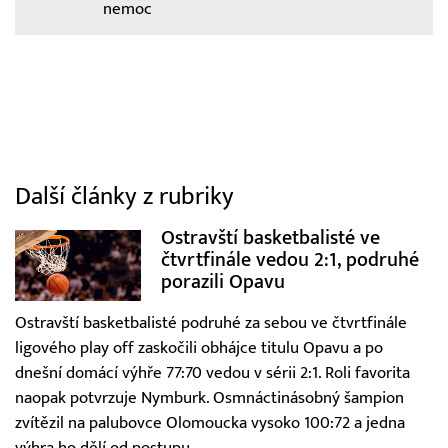
nemoc
Další články z rubriky
Ostravští basketbalisté ve
čtvrtfinále vedou 2:1, podruhé
porazili Opavu
Ostravští basketbalisté podruhé za sebou ve čtvrtfinále
ligového play off zaskočili obhájce titulu Opavu a po
dnešní domácí výhře 77:70 vedou v sérii 2:1. Roli favorita
naopak potvrzuje Nymburk. Osmnáctinásobný šampion
zvítězil na palubovce Olomoucka vysoko 100:72 a jedna
výhra ho dělí od postupu.