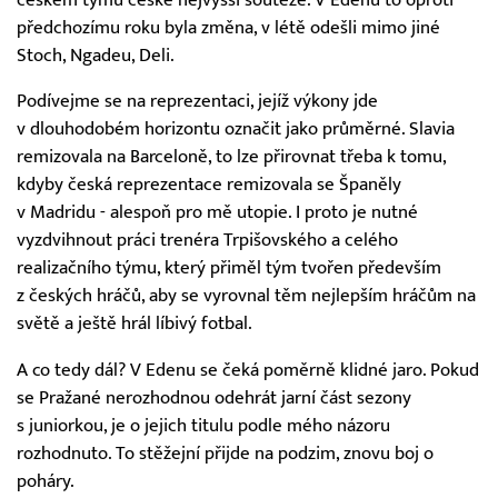
předchozímu roku byla změna, v létě odešli mimo jiné
Stoch, Ngadeu, Deli.
Podívejme se na reprezentaci, jejíž výkony jde
v dlouhodobém horizontu označit jako průměrné. Slavia
remizovala na Barceloně, to lze přirovnat třeba k tomu,
kdyby česká reprezentace remizovala se Španěly
v Madridu - alespoň pro mě utopie. I proto je nutné
vyzdvihnout práci trenéra Trpišovského a celého
realizačního týmu, který přiměl tým tvořen především
z českých hráčů, aby se vyrovnal těm nejlepším hráčům na
světě a ještě hrál líbivý fotbal.
A co tedy dál? V Edenu se čeká poměrně klidné jaro. Pokud
se Pražané nerozhodnou odehrát jarní část sezony
s juniorkou, je o jejich titulu podle mého názoru
rozhodnuto. To stěžejní přijde na podzim, znovu boj o
poháry.