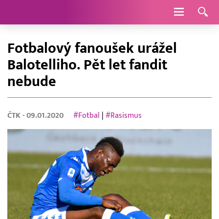
Navigace
Fotbalový fanoušek urážel
Balotelliho. Pět let fandit
nebude
ČTK
- 09.01.2020
#Fotbal
|
#Rasismus