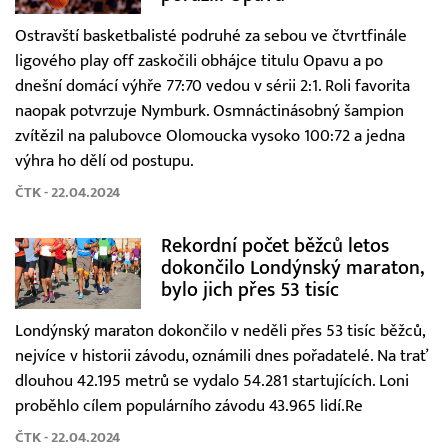
Ostravští basketbalisté podruhé za sebou ve čtvrtfinále
ligového play off zaskočili obhájce titulu Opavu a po
dnešní domácí výhře 77:70 vedou v sérii 2:1. Roli favorita
naopak potvrzuje Nymburk. Osmnáctinásobný šampion
zvítězil na palubovce Olomoucka vysoko 100:72 a jedna
výhra ho dělí od postupu.
ČTK - 22.04.2024
Rekordní počet běžců letos
dokončilo Londýnský maraton,
bylo jich přes 53 tisíc
Londýnský maraton dokončilo v neděli přes 53 tisíc běžců,
nejvíce v historii závodu, oznámili dnes pořadatelé. Na trať
dlouhou 42.195 metrů se vydalo 54.281 startujících. Loni
proběhlo cílem populárního závodu 43.965 lidí.Re
ČTK - 22.04.2024