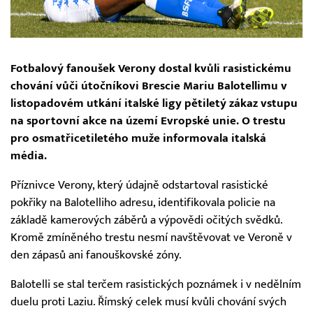
Fotbalový fanoušek Verony dostal kvůli rasistickému
chování vůči útočníkovi Brescie Mariu Balotellimu v
listopadovém utkání italské ligy pětiletý zákaz vstupu
na sportovní akce na území Evropské unie. O trestu
pro osmatřicetiletého muže informovala italská
média.
Příznivce Verony, který údajně odstartoval rasistické
pokřiky na Balotelliho adresu, identifikovala policie na
základě kamerových záběrů a výpovědi očitých svědků.
Kromě zmíněného trestu nesmí navštěvovat ve Veroně v
den zápasů ani fanouškovské zóny.
Balotelli se stal terčem rasistických poznámek i v nedělním
duelu proti Laziu. Římský celek musí kvůli chování svých