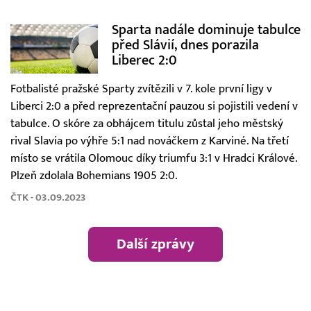
Sparta nadále dominuje tabulce
před Slávií, dnes porazila
Liberec 2:0
Fotbalisté pražské Sparty zvítězili v 7. kole první ligy v
Liberci 2:0 a před reprezentační pauzou si pojistili vedení v
tabulce. O skóre za obhájcem titulu zůstal jeho městský
rival Slavia po výhře 5:1 nad nováčkem z Karviné. Na třetí
místo se vrátila Olomouc díky triumfu 3:1 v Hradci Králové.
Plzeň zdolala Bohemians 1905 2:0.
ČTK - 03.09.2023
Další zprávy