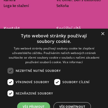
Kariéra
Vít Olmer: Den s osobností
Loga ke stažení
SeXoňa
Kontakt
Sociální sítě
×
Tyto webové stránky používají
Barrandov Televizní Studio,
soubory cookie.
a.s.
Kříženeckého nám. 322
Tyto webové stránky používají soubory cookie ke zlepšení
uživatelského zážitku. Používáním našich webových stránek
152 00 Praha 5
souhlasíte se všemi soubory cookie v souladu s našimi zásadami
IČ 416 93 311
používání souborů cookie.
Více informací
dotazy@barrandov.tv
NEZBYTNĚ NUTNÉ SOUBORY
VÝKONOVÉ SOUBORY
SOUBORY CÍLENÍ
© 2008–2026 EMPRESA MEDIA, a.s. Všechna práva vyhrazena.
Kompletní pravidla využívání obsahu webu
najdete ZDE
.
NEZAŘAZENÉ SOUBORY
Zásady ochrany osobních a dalších zpracovávaných údajů
.
Nastavení Cookies
.
Informace o měření sledovanosti videa ve video archivu
VŠE PŘIJMOUT
VŠE ODMÍTNOUT