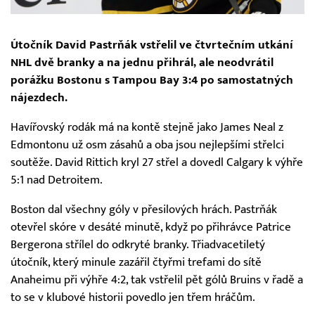
Útočník David Pastrňák vstřelil ve čtvrtečním utkání
NHL dvě branky a na jednu přihrál, ale neodvrátil
porážku Bostonu s Tampou Bay 3:4 po samostatných
nájezdech.
Havířovský rodák má na kontě stejně jako James Neal z
Edmontonu už osm zásahů a oba jsou nejlepšími střelci
soutěže. David Rittich kryl 27 střel a dovedl Calgary k výhře
5:1 nad Detroitem.
Boston dal všechny góly v přesilových hrách. Pastrňák
otevřel skóre v desáté minutě, když po přihrávce Patrice
Bergerona střílel do odkryté branky. Třiadvacetiletý
útočník, který minule zazářil čtyřmi trefami do sítě
Anaheimu při výhře 4:2, tak vstřelil pět gólů Bruins v řadě a
to se v klubové historii povedlo jen třem hráčům.