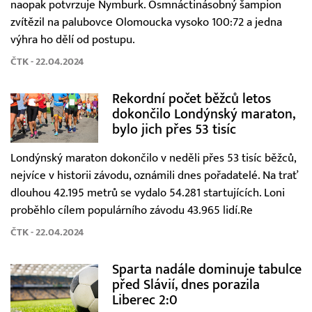
naopak potvrzuje Nymburk. Osmnáctinásobný šampion
zvítězil na palubovce Olomoucka vysoko 100:72 a jedna
výhra ho dělí od postupu.
ČTK - 22.04.2024
Rekordní počet běžců letos
dokončilo Londýnský maraton,
bylo jich přes 53 tisíc
Londýnský maraton dokončilo v neděli přes 53 tisíc běžců,
nejvíce v historii závodu, oznámili dnes pořadatelé. Na trať
dlouhou 42.195 metrů se vydalo 54.281 startujících. Loni
proběhlo cílem populárního závodu 43.965 lidí.Re
ČTK - 22.04.2024
Sparta nadále dominuje tabulce
před Slávií, dnes porazila
Liberec 2:0