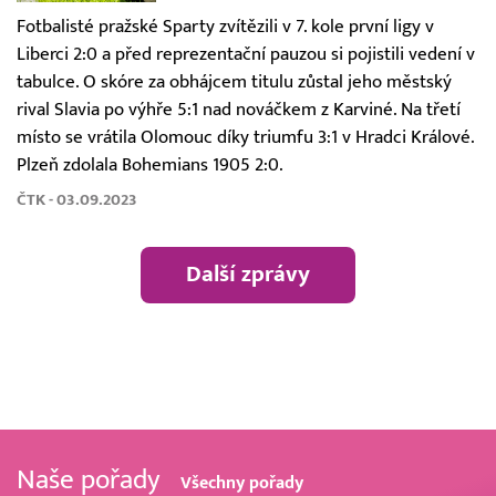
Fotbalisté pražské Sparty zvítězili v 7. kole první ligy v
Liberci 2:0 a před reprezentační pauzou si pojistili vedení v
tabulce. O skóre za obhájcem titulu zůstal jeho městský
rival Slavia po výhře 5:1 nad nováčkem z Karviné. Na třetí
místo se vrátila Olomouc díky triumfu 3:1 v Hradci Králové.
Plzeň zdolala Bohemians 1905 2:0.
ČTK - 03.09.2023
Další zprávy
Naše pořady
Všechny pořady