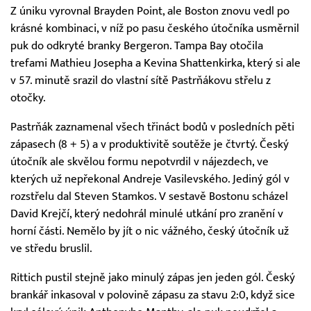
Z úniku vyrovnal Brayden Point, ale Boston znovu vedl po
krásné kombinaci, v níž po pasu českého útočníka usměrnil
puk do odkryté branky Bergeron. Tampa Bay otočila
trefami Mathieu Josepha a Kevina Shattenkirka, který si ale
v 57. minutě srazil do vlastní sítě Pastrňákovu střelu z
otočky.
Pastrňák zaznamenal všech třináct bodů v posledních pěti
zápasech (8 + 5) a v produktivitě soutěže je čtvrtý. Český
útočník ale skvělou formu nepotvrdil v nájezdech, ve
kterých už nepřekonal Andreje Vasilevského. Jediný gól v
rozstřelu dal Steven Stamkos. V sestavě Bostonu scházel
David Krejčí, který nedohrál minulé utkání pro zranění v
horní části. Nemělo by jít o nic vážného, český útočník už
ve středu bruslil.
Rittich pustil stejně jako minulý zápas jen jeden gól. Český
brankář inkasoval v polovině zápasu za stavu 2:0, když sice