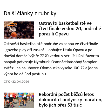
Další články z rubriky
Ostravští basketbalisté ve
čtvrtfinále vedou 2:1, podruhé
porazili Opavu
Ostravští basketbalisté podruhé za sebou ve čtvrtfinále
ligového play off zaskočili obhájce titulu Opavu a po
dnešní domácí výhře 77:70 vedou v sérii 2:1. Roli favorita
naopak potvrzuje Nymburk. Osmnáctinásobný šampion
zvítězil na palubovce Olomoucka vysoko 100:72 a jedna
výhra ho dělí od postupu.
ČTK - 22.04.2024
Rekordní počet běžců letos
dokončilo Londýnský maraton,
bylo jich přes 53 tisíc