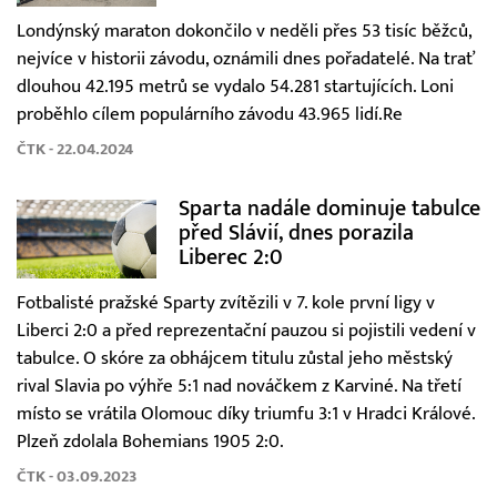
Londýnský maraton dokončilo v neděli přes 53 tisíc běžců,
nejvíce v historii závodu, oznámili dnes pořadatelé. Na trať
dlouhou 42.195 metrů se vydalo 54.281 startujících. Loni
proběhlo cílem populárního závodu 43.965 lidí.Re
ČTK - 22.04.2024
Sparta nadále dominuje tabulce
před Slávií, dnes porazila
Liberec 2:0
Fotbalisté pražské Sparty zvítězili v 7. kole první ligy v
Liberci 2:0 a před reprezentační pauzou si pojistili vedení v
tabulce. O skóre za obhájcem titulu zůstal jeho městský
rival Slavia po výhře 5:1 nad nováčkem z Karviné. Na třetí
místo se vrátila Olomouc díky triumfu 3:1 v Hradci Králové.
Plzeň zdolala Bohemians 1905 2:0.
ČTK - 03.09.2023