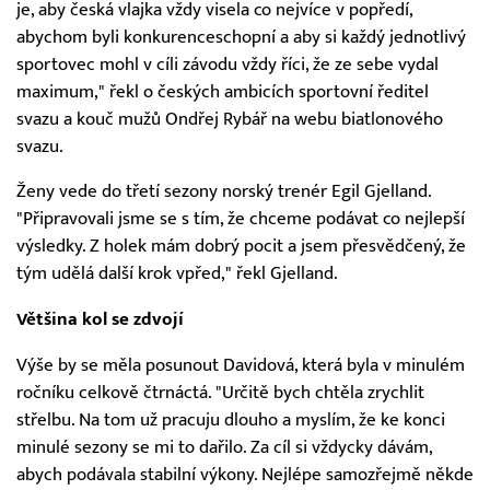
je, aby česká vlajka vždy visela co nejvíce v popředí,
abychom byli konkurenceschopní a aby si každý jednotlivý
sportovec mohl v cíli závodu vždy říci, že ze sebe vydal
maximum," řekl o českých ambicích sportovní ředitel
svazu a kouč mužů Ondřej Rybář na webu biatlonového
svazu.
Ženy vede do třetí sezony norský trenér Egil Gjelland.
"Připravovali jsme se s tím, že chceme podávat co nejlepší
výsledky. Z holek mám dobrý pocit a jsem přesvědčený, že
tým udělá další krok vpřed," řekl Gjelland.
Většina kol se zdvojí
Výše by se měla posunout Davidová, která byla v minulém
ročníku celkově čtrnáctá. "Určitě bych chtěla zrychlit
střelbu. Na tom už pracuju dlouho a myslím, že ke konci
minulé sezony se mi to dařilo. Za cíl si vždycky dávám,
abych podávala stabilní výkony. Nejlépe samozřejmě někde