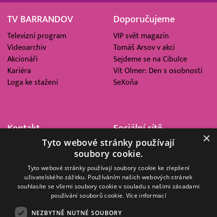
TV BARRANDOV
Doporučujeme
Televizní program
VIP svět magazín
Videoarchiv
Tomáš Arsov v akci
Akcionáři
Sejdeme se na Cibulce
Kariéra
Vít Olmer: Den s osobností
Loga ke stažení
SeXoňa
Kontakt
Sociální sítě
×
Tyto webové stránky používají
Barrandov Televizní Studio,
soubory cookie.
a.s.
Kříženeckého nám. 322
Tyto webové stránky používají soubory cookie ke zlepšení
uživatelského zážitku. Používáním našich webových stránek
152 00 Praha 5
souhlasíte se všemi soubory cookie v souladu s našimi zásadami
IČ 416 93 311
používání souborů cookie.
Více informací
dotazy@barrandov.tv
NEZBYTNĚ NUTNÉ SOUBORY