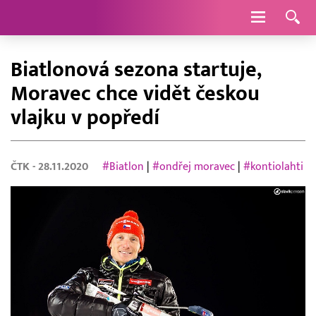
Navigace
Biatlonová sezona startuje,
Moravec chce vidět českou
vlajku v popředí
ČTK
- 28.11.2020
#Biatlon
|
#ondřej moravec
|
#kontiolahti