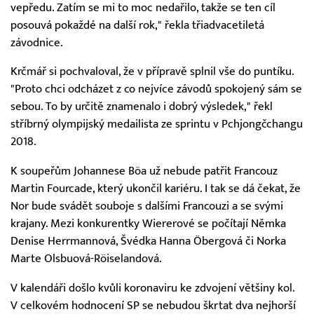
vepředu. Zatím se mi to moc nedařilo, takže se ten cíl
posouvá pokaždé na další rok," řekla třiadvacetiletá
závodnice.
Krčmář si pochvaloval, že v přípravě splnil vše do puntíku.
"Proto chci odcházet z co nejvíce závodů spokojený sám se
sebou. To by určitě znamenalo i dobrý výsledek," řekl
stříbrný olympijský medailista ze sprintu v Pchjongčchangu
2018.
K soupeřům Johannese Böa už nebude patřit Francouz
Martin Fourcade, který ukončil kariéru. I tak se dá čekat, že
Nor bude svádět souboje s dalšími Francouzi a se svými
krajany. Mezi konkurentky Wiererové se počítají Němka
Denise Herrmannová, Švédka Hanna Öbergová či Norka
Marte Olsbuová-Röiselandová.
V kalendáři došlo kvůli koronaviru ke zdvojení většiny kol.
V celkovém hodnocení SP se nebudou škrtat dva nejhorší