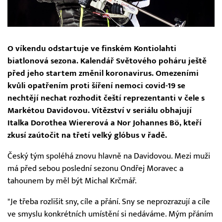
O víkendu odstartuje ve finském Kontiolahti
biatlonová sezona. Kalendář Světového poháru ještě
před jeho startem změnil koronavirus. Omezeními
kvůli opatřením proti šíření nemoci covid-19 se
nechtějí nechat rozhodit čeští reprezentanti v čele s
Markétou Davidovou. Vítězství v seriálu obhajují
Italka Dorothea Wiererová a Nor Johannes Bö, kteří
zkusí zaútočit na třetí velký glóbus v řadě.
Český tým spoléhá znovu hlavně na Davidovou. Mezi muži
má před sebou poslední sezonu Ondřej Moravec a
tahounem by měl být Michal Krčmář.
"Je třeba rozlišit sny, cíle a přání. Sny se neprozrazují a cíle
ve smyslu konkrétních umístění si nedáváme. Mým přáním